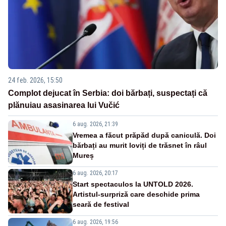
24 feb. 2026, 15:50
Complot dejucat în Serbia: doi bărbați, suspectați că
plănuiau asasinarea lui Vučić
6 aug. 2026, 21:39
Vremea a făcut prăpăd după caniculă. Doi
bărbați au murit loviți de trăsnet în râul
Mureș
6 aug. 2026, 20:17
Start spectaculos la UNTOLD 2026.
Artistul-surpriză care deschide prima
seară de festival
6 aug. 2026, 19:56