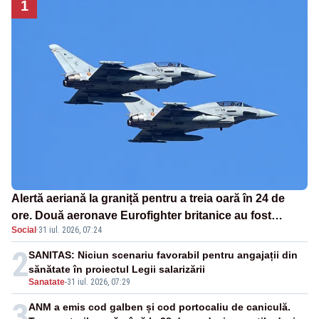
1
Alertă aeriană la graniță pentru a treia oară în 24 de
ore. Două aeronave Eurofighter britanice au fost
Social
·
31 iul. 2026, 07:24
ridicate de la sol
2
SANITAS: Niciun scenariu favorabil pentru angajații din
sănătate în proiectul Legii salarizării
Sanatate
-
31 iul. 2026, 07:29
3
ANM a emis cod galben și cod portocaliu de caniculă.