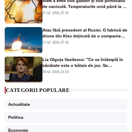
ANM a emis cod galben și cod portocaliu
de caniculă. Temperaturile urcă până la 38
de grade, iar nopțile devin tropicale
31 iul. 2026, 07:39
Atac fără precedent al Rusiei. O fabrică de
drone din Kiev deținută de o companie
americană, distrusă de o rachetă
31 iul. 2026, 07:40
rusească
Lia Olguța Vasilescu: ”Ce se întâmplă în
sănătate este o bătaie de joc. Se
guvernează extraordinar de prost”
30 iul. 2026, 23:24
CATEGORII POPULARE
Actualitate
Politica
Economie