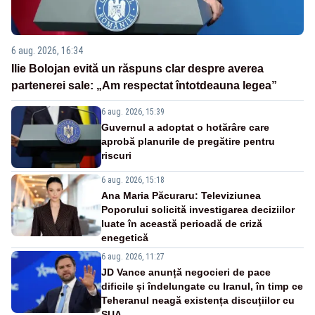
6 aug. 2026, 16:34
Ilie Bolojan evită un răspuns clar despre averea
partenerei sale: „Am respectat întotdeauna legea”
6 aug. 2026, 15:39
Guvernul a adoptat o hotărâre care
aprobă planurile de pregătire pentru
riscuri
6 aug. 2026, 15:18
Ana Maria Păcuraru: Televiziunea
Poporului solicită investigarea deciziilor
luate în această perioadă de criză
enegetică
6 aug. 2026, 11:27
JD Vance anunță negocieri de pace
dificile și îndelungate cu Iranul, în timp ce
Teheranul neagă existența discuțiilor cu
SUA