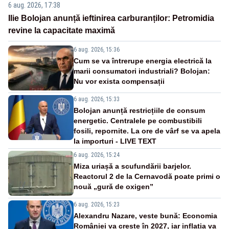
6 aug. 2026, 17:38
Ilie Bolojan anunță ieftinirea carburanților: Petromidia
revine la capacitate maximă
6 aug. 2026, 15:36
Cum se va întrerupe energia electrică la
marii consumatori industriali? Bolojan:
Nu vor exista compensații
6 aug. 2026, 15:33
Bolojan anunță restricțiile de consum
energetic. Centralele pe combustibili
fosili, repornite. La ore de vârf se va apela
la importuri - LIVE TEXT
6 aug. 2026, 15:24
Miza uriașă a scufundării barjelor.
Reactorul 2 de la Cernavodă poate primi o
nouă „gură de oxigen”
6 aug. 2026, 15:23
Alexandru Nazare, veste bună: Economia
României va crește în 2027, iar inflația va