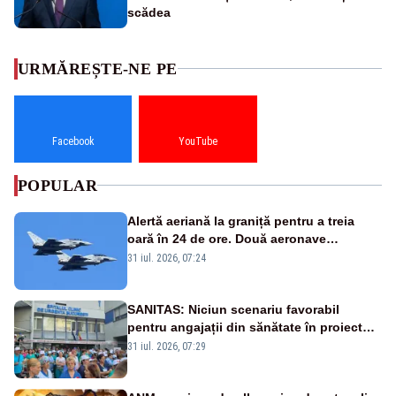
scădea
URMĂREȘTE-NE PE
Facebook
YouTube
POPULAR
Alertă aeriană la graniță pentru a treia
oară în 24 de ore. Două aeronave
Eurofighter britanice au fost ridicate de la
31 iul. 2026, 07:24
sol
SANITAS: Niciun scenariu favorabil
pentru angajații din sănătate în proiectul
Legii salarizării
31 iul. 2026, 07:29