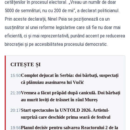
cetățenilor în procesul electoral. „Vreau un număr de doar
5000 de semnături, nu cu 200 de mii”, a declarat politicianul.
Prin aceste declarații, Ninel Peia se poziționează ca un
susținător al unei reforme legislative care să fie nu doar mai
eficientă, ci și mai reprezentativă, punând accent pe reducerea
birocrației și pe accesibilitatea procesului democratic.
CITEȘTE ȘI
Complot dejucat în Serbia: doi bărbați, suspectați
15:50
că plănuiau asasinarea lui Vučić
Vremea a făcut prăpăd după caniculă. Doi bărbați
21:39
au murit loviți de trăsnet în râul Mureș
Start spectaculos la UNTOLD 2026. Artistul-
20:17
surpriză care deschide prima seară de festival
Planul decisiv pentru salvarea Reactorului 2 de la
19:56