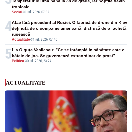
Temperaturile urcă până la 38 de grade, iar nopțile devin
tropicale
Social
-
31 iul. 2026, 07:39
4
Atac fără precedent al Rusiei. O fabrică de drone din Kiev
deținută de o companie americană, distrusă de o rachetă
rusească
Actualitate
-
31 iul. 2026, 07:40
5
Lia Olguța Vasilescu: ”Ce se întâmplă în sănătate este o
bătaie de joc. Se guvernează extraordinar de prost”
Politica
-
30 iul. 2026, 23:24
ACTUALITATE