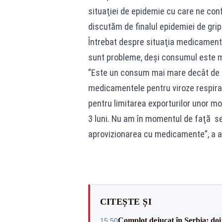
situaţiei de epidemie cu care ne co
discutăm de finalul epidemiei de gripă
Întrebat despre situaţia medicamentelo
sunt probleme, deşi consumul este m
”Este un consum mai mare decât de o
medicamentele pentru viroze respira
pentru limitarea exporturilor unor mol
3 luni. Nu am în momentul de faţă s
aprovizionarea cu medicamente”, a a
CITEȘTE ȘI
Complot dejucat în Serbia: doi 
15:50