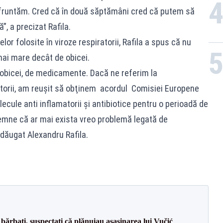
nfruntăm. Cred că în două săptămâni cred că putem să
”, a precizat Rafila.
r folosite în viroze respiratorii, Rafila a spus că nu
ai mare decât de obicei.
bicei, de medicamente. Dacă ne referim la
torii, am reuşit să obţinem acordul Comisiei Europene
ecule anti inflamatorii şi antibiotice pentru o perioadă de
emne că ar mai exista vreo problemă legată de
dăugat Alexandru Rafila.
bărbați, suspectați că plănuiau asasinarea lui Vučić