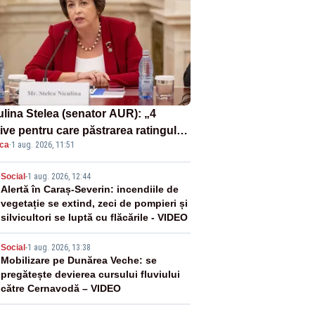
ulina Stelea (senator AUR): „4
ive pentru care păstrarea ratingului
ica
·
1 aug. 2026, 11:51
ară nu este o reușită pentru
ernul Bolojan”
2
Social
-
1 aug. 2026, 12:44
Alertă în Caraș-Severin: incendiile de
vegetație se extind, zeci de pompieri și
silvicultori se luptă cu flăcările - VIDEO
3
Social
-
1 aug. 2026, 13:38
Mobilizare pe Dunărea Veche: se
pregătește devierea cursului fluviului
către Cernavodă – VIDEO