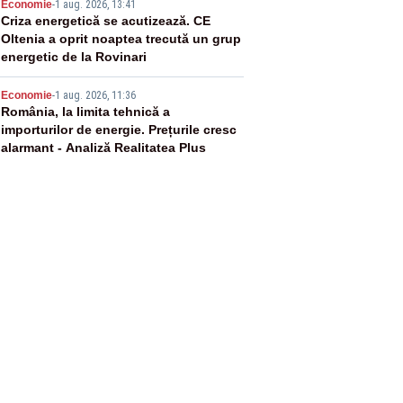
4
Economie
-
1 aug. 2026, 13:41
Criza energetică se acutizează. CE
Oltenia a oprit noaptea trecută un grup
energetic de la Rovinari
5
Economie
-
1 aug. 2026, 11:36
România, la limita tehnică a
importurilor de energie. Prețurile cresc
alarmant - Analiză Realitatea Plus