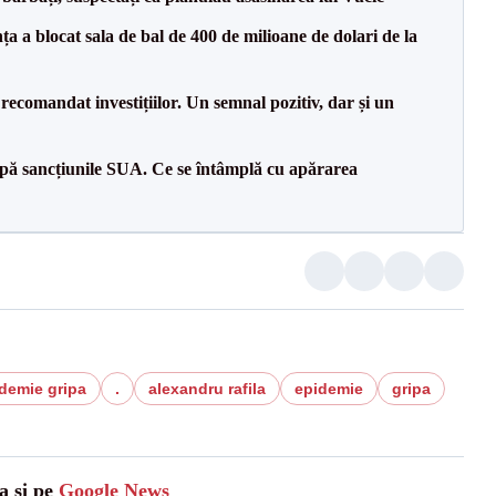
 a blocat sala de bal de 400 de milioane de dolari de la
recomandat investițiilor. Un semnal pozitiv, dar și un
pă sancțiunile SUA. Ce se întâmplă cu apărarea
demie gripa
.
alexandru rafila
epidemie
gripa
a și pe
Google News