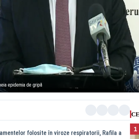
heia epidemia de gripă
CE
1
mentelor folosite în viroze respiratorii, Rafila a