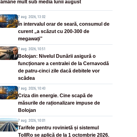
rămâne mult sub media lunii august
7 aug. 2026, 13:02
În intervalul orar de seară, consumul de
curent „a scăzut cu 200-300 de
megawați”
7 aug. 2026, 10:51
Bolojan: Nivelul Dunării asigură o
funcționare a centralei de la Cernavodă
de patru-cinci zile dacă debitele vor
scădea
7 aug. 2026, 10:43
Criza din energie. Cine scapă de
măsurile de raționalizare impuse de
Bolojan
7 aug. 2026, 10:01
Tarifele pentru rovinietă și sistemul
TollRo se aplică de la 1 octombrie 2026.