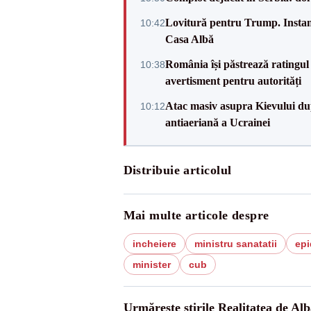
Lovitură pentru Trump. Instanța
10:42
Casa Albă
România își păstrează ratingul 
10:38
avertisment pentru autorități
Atac masiv asupra Kievului du
10:12
antiaeriană a Ucrainei
Distribuie articolul
Mai multe articole despre
incheiere
ministru sanatatii
epi
minister
cub
Urmărește știrile Realitatea de Alb