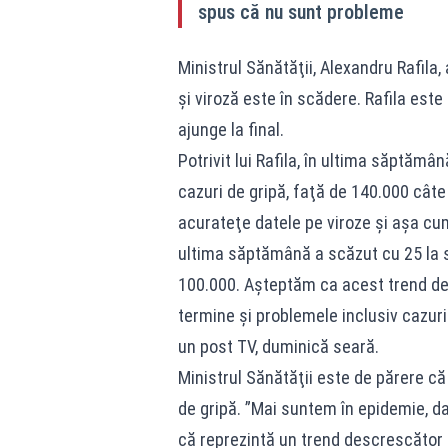
spus că nu sunt probleme
Ministrul Sănătăţii, Alexandru Rafila,
şi viroză este în scădere. Rafila est
ajunge la final.
Potrivit lui Rafila, în ultima săptămân
cazuri de gripă, faţă de 140.000 cât
acurateţe datele pe viroze şi aşa cu
ultima săptămână a scăzut cu 25 la s
100.000. Aşteptăm ca acest trend de
termine şi problemele inclusiv cazuri
un post TV, duminică seară.
Ministrul Sănătăţii este de părere c
de gripă. ”Mai suntem în epidemie, d
că reprezintă un trend descrescător