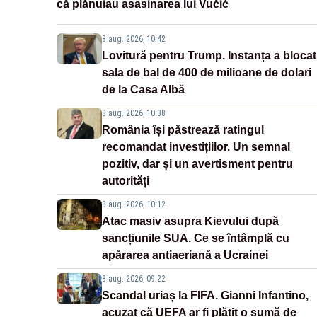
că plănuiau asasinarea lui Vučić
8 aug. 2026, 10:42
Lovitură pentru Trump. Instanța a blocat
sala de bal de 400 de milioane de dolari
de la Casa Albă
8 aug. 2026, 10:38
România își păstrează ratingul
recomandat investițiilor. Un semnal
pozitiv, dar și un avertisment pentru
autorități
8 aug. 2026, 10:12
Atac masiv asupra Kievului după
sancțiunile SUA. Ce se întâmplă cu
apărarea antiaeriană a Ucrainei
8 aug. 2026, 09:22
Scandal uriaș la FIFA. Gianni Infantino,
acuzat că UEFA ar fi plătit o sumă de