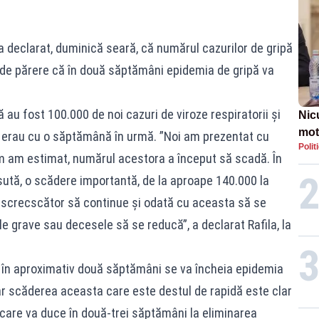
 a declarat, duminică seară, că numărul cazurilor de gripă
e de părere că în două săptămâni epidemia de gripă va
ă au fost 100.000 de noi cazuri de viroze respiratorii şi
Nic
mot
e erau cu o săptămână în urmă. ”Noi am prezentat cu
Polit
de ț
m am estimat, numărul acestora a început să scadă. În
Guv
ută, o scădere importantă, de la aproape 140.000 la
screcscător să continue şi odată cu aceasta să se
le grave sau decesele să se reducă”, a declarat Rafila, la
ă în aproximativ două săptămâni se va încheia epidemia
ar scăderea aceasta care este destul de rapidă este clar
 care va duce în două-trei săptămâni la eliminarea