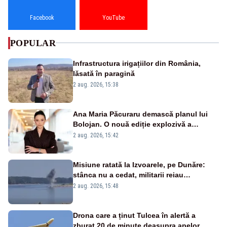
Facebook
YouTube
POPULAR
Infrastructura irigațiilor din România,
lăsată în paragină
2 aug. 2026, 15:38
Ana Maria Păcuraru demască planul lui
Bolojan. O nouă ediție explozivă a
emisiunii „Miza Zilei” la Realitatea PLUS
2 aug. 2026, 15:42
Misiune ratată la Izvoarele, pe Dunăre:
stânca nu a cedat, militarii reiau
detonările luni – VIDEO
2 aug. 2026, 15:48
Drona care a ținut Tulcea în alertă a
zburat 20 de minute deasupra apelor