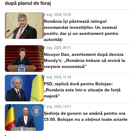
după planul de foraj
8 aug. 2026, 10:38
România își păstrează ratingul
recomandat investițiilor. Un semnal
pozitiv, dar și un avertisment pentru
autorități
8 aug. 2026, 08:51
Nicușor Dan, avertisment după decizia
Moody’s: „România trebuie să revină la
creștere economică”
7 aug. 2026, 15:26
PSD, replică dură pentru Bolojan:
„România este într-o situație de forță
majoră”
7 aug. 2026, 14:51
Ședința de guvern se amână pentru ora
15:00. Bolojan nu a obținut toate avizele