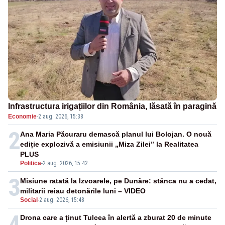
Infrastructura irigațiilor din România, lăsată în paragină
Economie
·
2 aug. 2026, 15:38
2
Ana Maria Păcuraru demască planul lui Bolojan. O nouă
ediție explozivă a emisiunii „Miza Zilei” la Realitatea
PLUS
Politica
-
2 aug. 2026, 15:42
3
Misiune ratată la Izvoarele, pe Dunăre: stânca nu a cedat,
militarii reiau detonările luni – VIDEO
Social
-
2 aug. 2026, 15:48
4
Drona care a ținut Tulcea în alertă a zburat 20 de minute