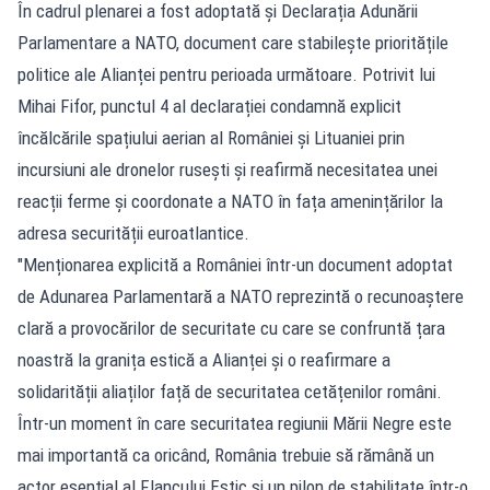
În cadrul plenarei a fost adoptată și Declarația Adunării
Parlamentare a NATO, document care stabilește prioritățile
politice ale Alianței pentru perioada următoare. Potrivit lui
Mihai Fifor, punctul 4 al declarației condamnă explicit
încălcările spațiului aerian al României și Lituaniei prin
incursiuni ale dronelor rusești și reafirmă necesitatea unei
reacții ferme și coordonate a NATO în fața amenințărilor la
adresa securității euroatlantice.
"Menționarea explicită a României într-un document adoptat
de Adunarea Parlamentară a NATO reprezintă o recunoaștere
clară a provocărilor de securitate cu care se confruntă țara
noastră la granița estică a Alianței și o reafirmare a
solidarității aliaților față de securitatea cetățenilor români.
Într-un moment în care securitatea regiunii Mării Negre este
mai importantă ca oricând, România trebuie să rămână un
actor esențial al Flancului Estic și un pilon de stabilitate într-o