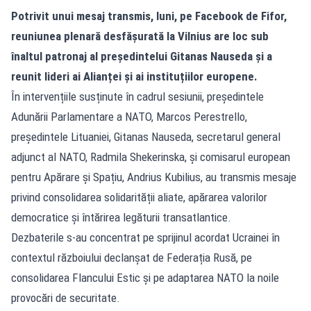
Potrivit unui mesaj transmis, luni, pe Facebook de Fifor,
reuniunea plenară desfășurată la Vilnius are loc sub
înaltul patronaj al președintelui Gitanas Nauseda și a
reunit lideri ai Alianței și ai instituțiilor europene.
În intervențiile susținute în cadrul sesiunii, președintele
Adunării Parlamentare a NATO, Marcos Perestrello,
președintele Lituaniei, Gitanas Nauseda, secretarul general
adjunct al NATO, Radmila Shekerinska, și comisarul european
pentru Apărare și Spațiu, Andrius Kubilius, au transmis mesaje
privind consolidarea solidarității aliate, apărarea valorilor
democratice și întărirea legăturii transatlantice.
Dezbaterile s-au concentrat pe sprijinul acordat Ucrainei în
contextul războiului declanșat de Federația Rusă, pe
consolidarea Flancului Estic și pe adaptarea NATO la noile
provocări de securitate.