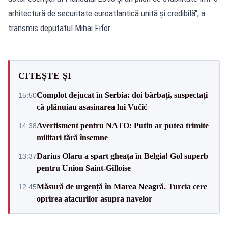
arhitectură de securitate euroatlantică unită și credibilă", a
transmis deputatul Mihai Fifor.
CITEȘTE ȘI
Complot dejucat în Serbia: doi bărbați, suspectați
15:50
că plănuiau asasinarea lui Vučić
Avertisment pentru NATO: Putin ar putea trimite
14:38
militari fără însemne
Darius Olaru a spart gheața în Belgia! Gol superb
13:37
pentru Union Saint-Gilloise
Măsură de urgență în Marea Neagră. Turcia cere
12:45
oprirea atacurilor asupra navelor