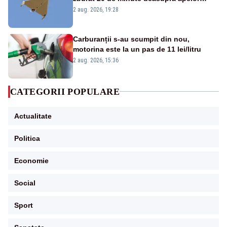
României. Au fost ridicate două F-16
2 aug. 2026, 19:28
Carburanții s-au scumpit din nou,
motorina este la un pas de 11 lei/litru
2 aug. 2026, 15:36
CATEGORII POPULARE
Actualitate
Politica
Economie
Social
Sport