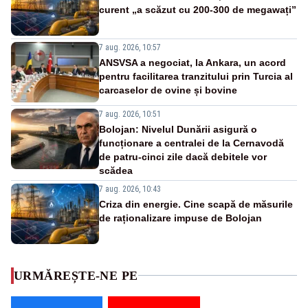
curent „a scăzut cu 200-300 de megawați”
7 aug. 2026, 10:57
ANSVSA a negociat, la Ankara, un acord
pentru facilitarea tranzitului prin Turcia al
carcaselor de ovine și bovine
7 aug. 2026, 10:51
Bolojan: Nivelul Dunării asigură o
funcționare a centralei de la Cernavodă
de patru-cinci zile dacă debitele vor
scădea
7 aug. 2026, 10:43
Criza din energie. Cine scapă de măsurile
de raționalizare impuse de Bolojan
URMĂREȘTE-NE PE