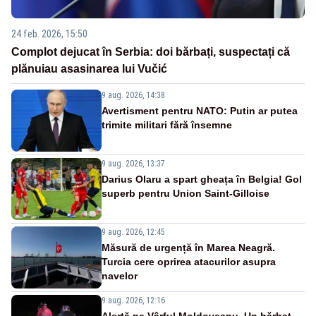
24 feb. 2026, 15:50
Complot dejucat în Serbia: doi bărbați, suspectați că
plănuiau asasinarea lui Vučić
9 aug. 2026, 14:38
Avertisment pentru NATO: Putin ar putea
trimite militari fără însemne
9 aug. 2026, 13:37
Darius Olaru a spart gheața în Belgia! Gol
superb pentru Union Saint-Gilloise
9 aug. 2026, 12:45
Măsură de urgență în Marea Neagră.
Turcia cere oprirea atacurilor asupra
navelor
9 aug. 2026, 12:16
Alertă pe Vârful Moldoveanu. Un bărbat