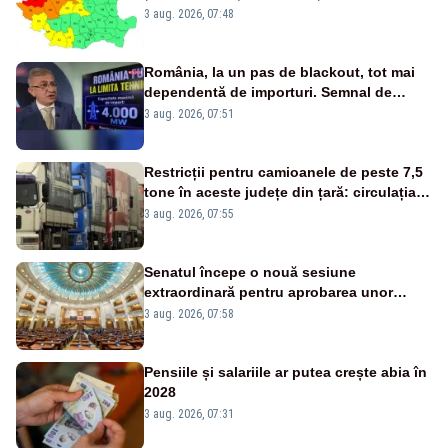
3 aug. 2026, 07:48
România, la un pas de blackout, tot mai
dependentă de importuri. Semnal de
alarmă tras de un expert în energie
3 aug. 2026, 07:51
Restricții pentru camioanele de peste 7,5
tone în aceste județe din țară: circulația
este interzisă luni, între orele 12:00 și
3 aug. 2026, 07:55
20:00
Senatul începe o nouă sesiune
extraordinară pentru aprobarea unor
jaloane din PNRR
3 aug. 2026, 07:58
Pensiile și salariile ar putea crește abia în
2028
3 aug. 2026, 07:31