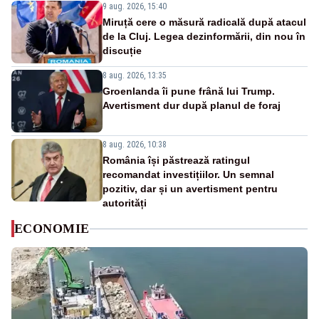
9 aug. 2026, 15:40
Miruță cere o măsură radicală după atacul
de la Cluj. Legea dezinformării, din nou în
discuție
8 aug. 2026, 13:35
Groenlanda îi pune frână lui Trump.
Avertisment dur după planul de foraj
8 aug. 2026, 10:38
România își păstrează ratingul
recomandat investițiilor. Un semnal
pozitiv, dar și un avertisment pentru
autorități
ECONOMIE