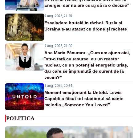
Energie, dar nu are curaj să ia o decizie”
9 aug. 2026, 21:25
Escaladare brutală în război. Rusia și
Ucraina s-au atacat cu drone și rachete
9 aug. 2026, 21:00
Ana Maria Păcuraru: „Cum am ajuns aici,
într-o țară cu resurse, cu un reactor
nuclear, cu un potențial energetic uriaș,
dar care se împrumută de curent de la
vecini?”
9 aug. 2026, 20:24
Moment emoționant la Untold. Lewis
Capaldi a făcut tot stadionul să cânte
melodia „Someone You Loved”
POLITICA