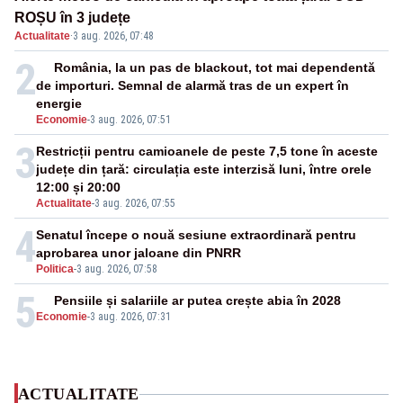
ROȘU în 3 județe
Actualitate
·
3 aug. 2026, 07:48
2
România, la un pas de blackout, tot mai dependentă
de importuri. Semnal de alarmă tras de un expert în
energie
Economie
-
3 aug. 2026, 07:51
3
Restricții pentru camioanele de peste 7,5 tone în aceste
județe din țară: circulația este interzisă luni, între orele
12:00 și 20:00
Actualitate
-
3 aug. 2026, 07:55
4
Senatul începe o nouă sesiune extraordinară pentru
aprobarea unor jaloane din PNRR
Politica
-
3 aug. 2026, 07:58
5
Pensiile și salariile ar putea crește abia în 2028
Economie
-
3 aug. 2026, 07:31
ACTUALITATE