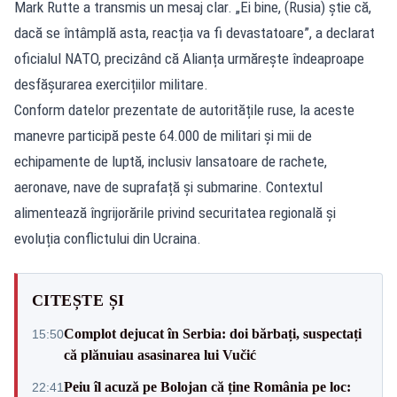
Mark Rutte a transmis un mesaj clar. „Ei bine, (Rusia) știe că,
dacă se întâmplă asta, reacția va fi devastatoare”, a declarat
oficialul NATO, precizând că Alianța urmărește îndeaproape
desfășurarea exercițiilor militare.
Conform datelor prezentate de autoritățile ruse, la aceste
manevre participă peste 64.000 de militari și mii de
echipamente de luptă, inclusiv lansatoare de rachete,
aeronave, nave de suprafață și submarine. Contextul
alimentează îngrijorările privind securitatea regională și
evoluția conflictului din Ucraina.
CITEȘTE ȘI
Complot dejucat în Serbia: doi bărbați, suspectați
15:50
că plănuiau asasinarea lui Vučić
Peiu îl acuză pe Bolojan că ține România pe loc:
22:41