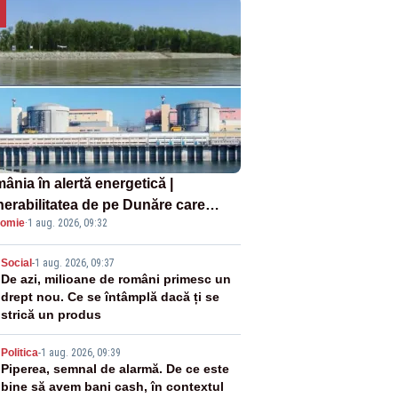
ânia în alertă energetică |
nerabilitatea de pe Dunăre care
omie
·
1 aug. 2026, 09:32
e în pericol Centrala Cernavodă era
oscută de pe vremea lui Ceaușescu
2
Social
-
1 aug. 2026, 09:37
De azi, milioane de români primesc un
drept nou. Ce se întâmplă dacă ți se
strică un produs
3
Politica
-
1 aug. 2026, 09:39
Piperea, semnal de alarmă. De ce este
bine să avem bani cash, în contextul