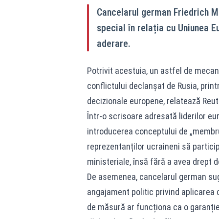
Cancelarul german Friedrich Me
special în relația cu Uniunea 
aderare.
Potrivit acestuia, un astfel de mecan
conflictului declanșat de Rusia, print
decizionale europene, relatează Reut
Într-o scrisoare adresată liderilor e
introducerea conceptului de „membru
reprezentanților ucraineni să particip
ministeriale, însă fără a avea drept d
De asemenea, cancelarul german sug
angajament politic privind aplicarea c
de măsură ar funcționa ca o garanție