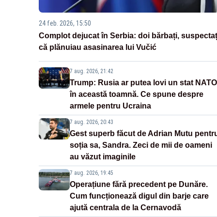
24 feb. 2026, 15:50
Complot dejucat în Serbia: doi bărbați, suspectaț
că plănuiau asasinarea lui Vučić
7 aug. 2026, 21:42
Trump: Rusia ar putea lovi un stat NATO
în această toamnă. Ce spune despre
armele pentru Ucraina
7 aug. 2026, 20:43
Gest superb făcut de Adrian Mutu pentr
soția sa, Sandra. Zeci de mii de oameni
au văzut imaginile
7 aug. 2026, 19:45
Operațiune fără precedent pe Dunăre.
Cum funcționează digul din barje care
ajută centrala de la Cernavodă