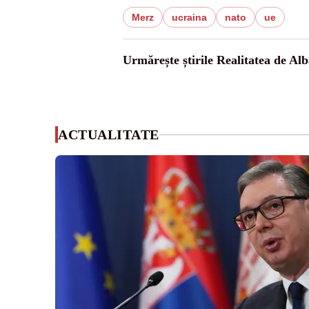
Merz
ucraina
nato
ue
Urmărește știrile Realitatea de Alb
ACTUALITATE