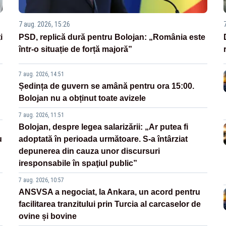
7 aug. 2026, 15:26
i
PSD, replică dură pentru Bolojan: „România este
într-o situație de forță majoră”
7 aug. 2026, 14:51
Ședința de guvern se amână pentru ora 15:00.
Bolojan nu a obținut toate avizele
7 aug. 2026, 11:51
Bolojan, despre legea salarizării: „Ar putea fi
u
adoptată în perioada următoare. S-a întârziat
depunerea din cauza unor discursuri
iresponsabile în spaţiul public”
7 aug. 2026, 10:57
ANSVSA a negociat, la Ankara, un acord pentru
facilitarea tranzitului prin Turcia al carcaselor de
ovine și bovine