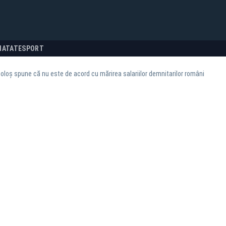
NATATE
SPORT
oloș spune că nu este de acord cu mărirea salariilor demnitarilor români