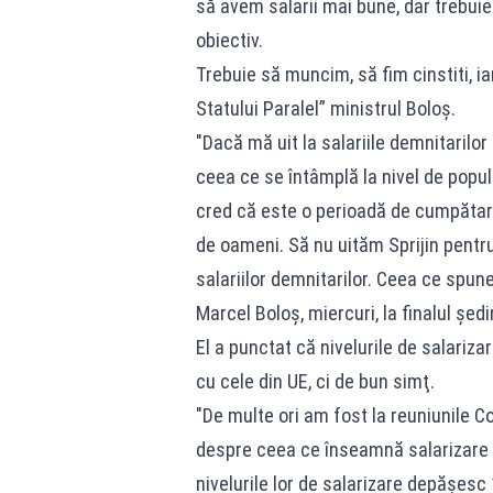
să avem salarii mai bune, dar trebu
obiectiv.
Trebuie să muncim, să fim cinstiti, ia
Statului Paralel” ministrul Boloș.
"Dacă mă uit la salariile demnitarilor
ceea ce se întâmplă la nivel de popu
cred că este o perioadă de cumpătare 
de oameni. Să nu uităm Sprijin pentru
salariilor demnitarilor. Ceea ce spun
Marcel Boloş, miercuri, la finalul şed
El a punctat că nivelurile de salariz
cu cele din UE, ci de bun simţ.
"De multe ori am fost la reuniunile Co
despre ceea ce înseamnă salarizare şi
nivelurile lor de salarizare depăşesc