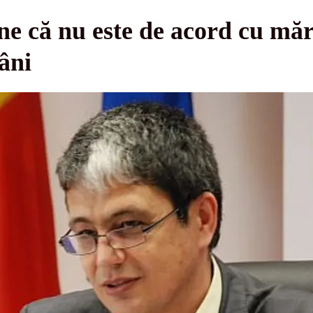
e că nu este de acord cu mări
âni