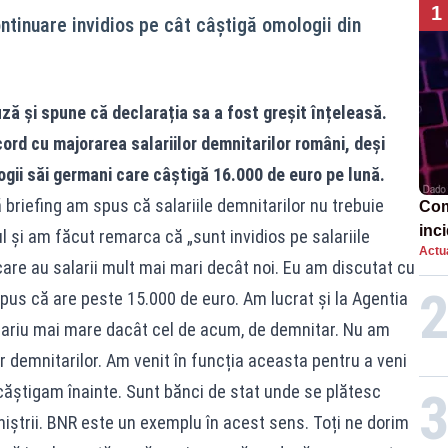
1
tinuare invidios pe cât câștigă omologii din
ză și spune că declarația sa a fost greșit înțeleasă.
rd cu majorarea salariilor demnitarilor români, deși
gii săi germani care câștigă 16.000 de euro pe lună.
 briefing am spus că salariile demnitarilor nu trebuie
Com
inci
și am făcut remarca că „sunt invidios pe salariile
Actua
Ope
are au salarii mult mai mari decât noi. Eu am discutat cu
us că are peste 15.000 de euro. Am lucrat și la Agentia
lariu mai mare dacât cel de acum, de demnitar. Nu am
r demnitarilor. Am venit în funcția aceasta pentru a veni
 căștigam înainte. Sunt bănci de stat unde se plătesc
iștrii. BNR este un exemplu în acest sens. Toți ne dorim