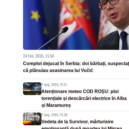
24 feb. 2026, 15:50
Complot dejucat în Serbia: doi bărbați, suspectaț
că plănuiau asasinarea lui Vučić
7 aug. 2026, 15:51
Atenționare meteo COD ROȘU: ploi
torențiale și descărcări electrice în Alba
și Maramureș
7 aug. 2026, 15:38
Vedeta de la Survivor, mărturisire
emoționantă după moartea lui Mircea