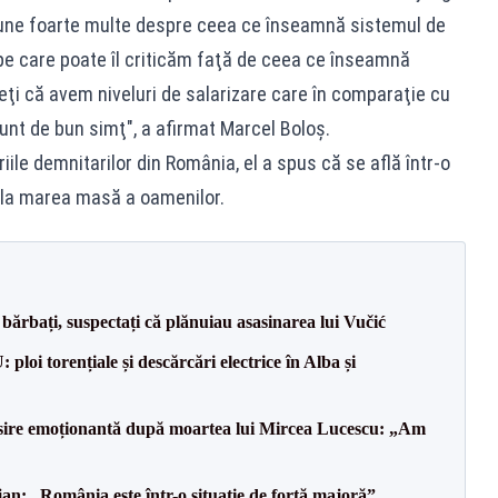
spune foarte multe despre ceea ce înseamnă sistemul de
pe care poate îl criticăm faţă de ceea ce înseamnă
deţi că avem niveluri de salarizare care în comparaţie cu
Sunt de bun simţ", a afirmat Marcel Boloş.
iile demnitarilor din România, el a spus că se află într-o
 la marea masă a oamenilor.
bărbați, suspectați că plănuiau asasinarea lui Vučić
oi torențiale și descărcări electrice în Alba și
isire emoționantă după moartea lui Mircea Lucescu: „Am
an: „România este într-o situație de forță majoră”