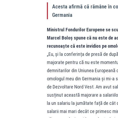
Acesta afirmă că rămâne în con
Germania
Ministrul Fondurilor Europene se scu
Marcel Boloș spune că nu este de aco
recunoaște că este invidios pe omolo
„Eu, și la conferința de presă de după
majorate pentru că nu este momentul 
demnitarilor din Uniunea Europeană c
omologul meu din Germania și mi-a sp
de Dezvoltare Nord Vest. Am avut sa
susținut această majorare a salariilo
la un salariu la jumătate față de cât
salarii mai mari decât ce primesc min