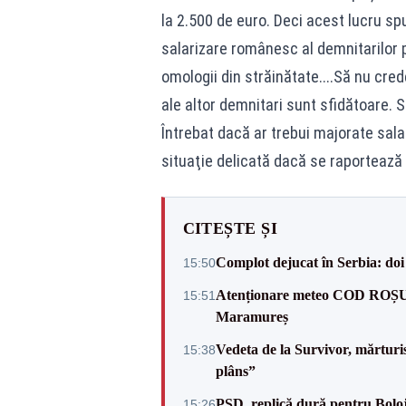
la 2.500 de euro. Deci acest lucru 
salarizare românesc al demnitarilor 
omologii din străinătate....Să nu cre
ale altor demnitari sunt sfidătoare. 
Întrebat dacă ar trebui majorate salar
situaţie delicată dacă se raportează
CITEȘTE ȘI
Complot dejucat în Serbia: doi 
15:50
Atenționare meteo COD ROȘU: pl
15:51
Maramureș
Vedeta de la Survivor, mărtur
15:38
plâns”
PSD, replică dură pentru Boloj
15:26