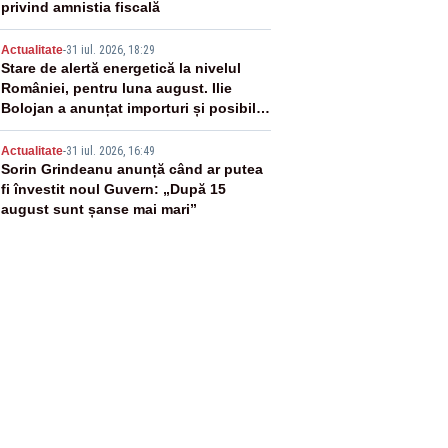
privind amnistia fiscală
4
Actualitate
-
31 iul. 2026, 18:29
Stare de alertă energetică la nivelul
României, pentru luna august. Ilie
Bolojan a anunțat importuri și posibile
restricții – VIDEO
5
Actualitate
-
31 iul. 2026, 16:49
Sorin Grindeanu anunță când ar putea
fi învestit noul Guvern: „După 15
august sunt șanse mai mari”