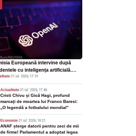
isia Europeană intervine după
dentele cu inteligența artificială.
litate
·
31 iul. 2026, 17:19
nAI și Anthropic, vizate
2
Actualitate
-
31 iul. 2026, 17:46
Cristi Chivu și Gică Hagi, profund
marcați de moartea lui Franco Baresi:
„O legendă a fotbalului mondial”
3
Economie
-
31 iul. 2026, 18:21
ANAF șterge datorii pentru zeci de mii
de firme! Parlamentul a adoptat legea