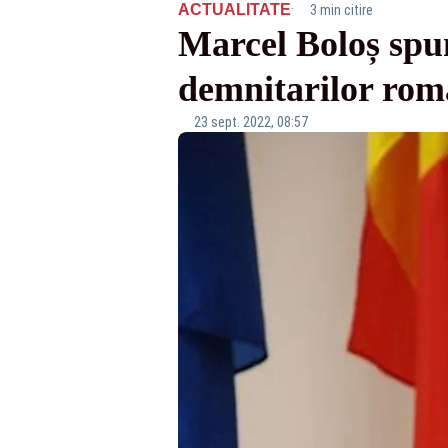
·
ACTUALITATE
3 min citire
Marcel Boloș spun
demnitarilor rom
23 sept. 2022, 08:57