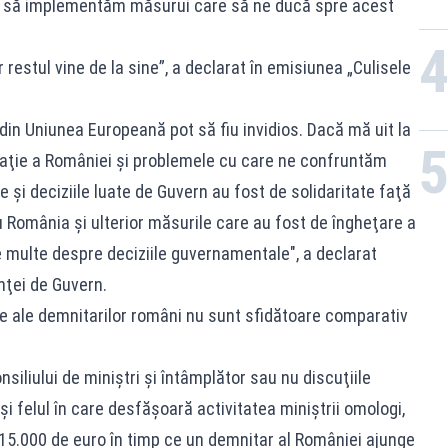
ie să implementăm măsurui care să ne ducă spre acest
r restul vine de la sine”, a declarat în emisiunea „Culisele
 din Uniunea Europeană pot să fiu invidios. Dacă mă uit la
laţie a României şi problemele cu care ne confruntăm
şi deciziile luate de Guvern au fost de solidaritate faţă
 România şi ulterior măsurile care au fost de îngheţare a
e multe despre deciziile guvernamentale", a declarat
inţei de Guvern.
are ale demnitarilor români nu sunt sfidătoare comparativ
nsiliului de miniştri şi întâmplător sau nu discuţiile
 felul în care desfăşoară activitatea miniştrii omologi,
 15.000 de euro în timp ce un demnitar al României ajunge