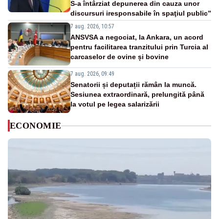
S-a întârziat depunerea din cauza unor
discursuri iresponsabile în spaţiul public”
7 aug. 2026, 10:57
ANSVSA a negociat, la Ankara, un acord
pentru facilitarea tranzitului prin Turcia al
carcaselor de ovine și bovine
7 aug. 2026, 09:49
Senatorii și deputații rămân la muncă.
Sesiunea extraordinară, prelungită până
la votul pe legea salarizării
ECONOMIE