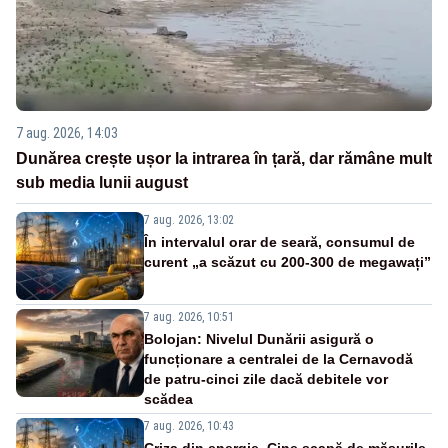
7 aug. 2026, 14:03
Dunărea crește ușor la intrarea în țară, dar rămâne mult
sub media lunii august
7 aug. 2026, 13:02
În intervalul orar de seară, consumul de
curent „a scăzut cu 200-300 de megawați”
7 aug. 2026, 10:51
Bolojan: Nivelul Dunării asigură o
funcționare a centralei de la Cernavodă
de patru-cinci zile dacă debitele vor
scădea
7 aug. 2026, 10:43
Criza din energie. Cine scapă de măsurile