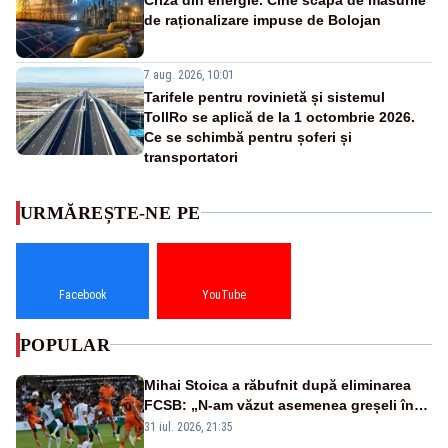
de raționalizare impuse de Bolojan
7 aug. 2026, 10:01
Tarifele pentru rovinietă și sistemul
TollRo se aplică de la 1 octombrie 2026.
Ce se schimbă pentru șoferi și
transportatori
URMĂREȘTE-NE PE
Facebook
YouTube
POPULAR
Mihai Stoica a răbufnit după eliminarea
FCSB: „N-am văzut asemenea greșeli în
190 de meciuri europene”
31 iul. 2026, 21:35