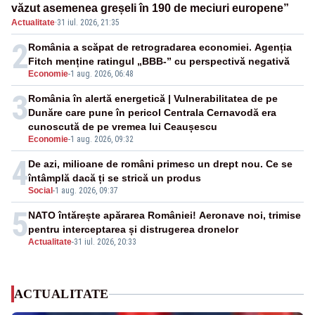
văzut asemenea greșeli în 190 de meciuri europene”
Actualitate
·
31 iul. 2026, 21:35
2
România a scăpat de retrogradarea economiei. Agenția
Fitch menține ratingul „BBB-” cu perspectivă negativă
Economie
-
1 aug. 2026, 06:48
3
România în alertă energetică | Vulnerabilitatea de pe
Dunăre care pune în pericol Centrala Cernavodă era
cunoscută de pe vremea lui Ceaușescu
Economie
-
1 aug. 2026, 09:32
4
De azi, milioane de români primesc un drept nou. Ce se
întâmplă dacă ți se strică un produs
Social
-
1 aug. 2026, 09:37
5
NATO întărește apărarea României! Aeronave noi, trimise
pentru interceptarea și distrugerea dronelor
Actualitate
-
31 iul. 2026, 20:33
ACTUALITATE