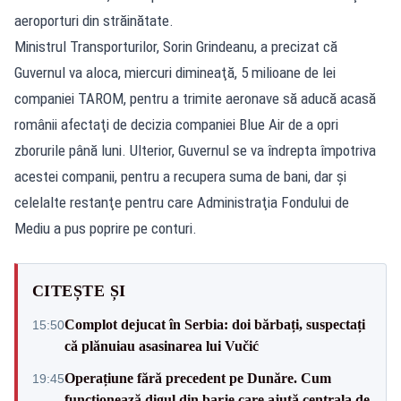
aeroporturi din străinătate.
Ministrul Transporturilor, Sorin Grindeanu, a precizat că
Guvernul va aloca, miercuri dimineaţă, 5 milioane de lei
companiei TAROM, pentru a trimite aeronave să aducă acasă
românii afectaţi de decizia companiei Blue Air de a opri
zborurile până luni. Ulterior, Guvernul se va îndrepta împotriva
acestei companii, pentru a recupera suma de bani, dar şi
celelalte restanţe pentru care Administraţia Fondului de
Mediu a pus poprire pe conturi.
CITEȘTE ȘI
Complot dejucat în Serbia: doi bărbați, suspectați
15:50
că plănuiau asasinarea lui Vučić
Operațiune fără precedent pe Dunăre. Cum
19:45
funcționează digul din barje care ajută centrala de