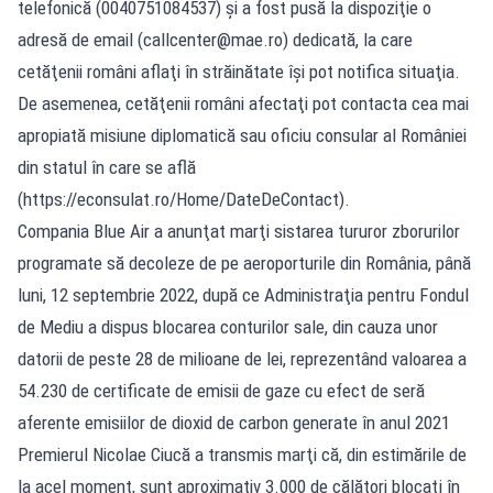
telefonică (0040751084537) şi a fost pusă la dispoziţie o
adresă de email (
callcenter@mae.ro
) dedicată, la care
cetăţenii români aflaţi în străinătate îşi pot notifica situaţia.
De asemenea, cetăţenii români afectaţi pot contacta cea mai
apropiată misiune diplomatică sau oficiu consular al României
din statul în care se află
(https://econsulat.ro/Home/DateDeContact).
Compania Blue Air a anunţat marţi sistarea tururor zborurilor
programate să decoleze de pe aeroporturile din România, până
luni, 12 septembrie 2022, după ce Administraţia pentru Fondul
de Mediu a dispus blocarea conturilor sale, din cauza unor
datorii de peste 28 de milioane de lei, reprezentând valoarea a
54.230 de certificate de emisii de gaze cu efect de seră
aferente emisiilor de dioxid de carbon generate în anul 2021
Premierul Nicolae Ciucă a transmis marţi că, din estimările de
la acel moment, sunt aproximativ 3.000 de călători blocaţi în