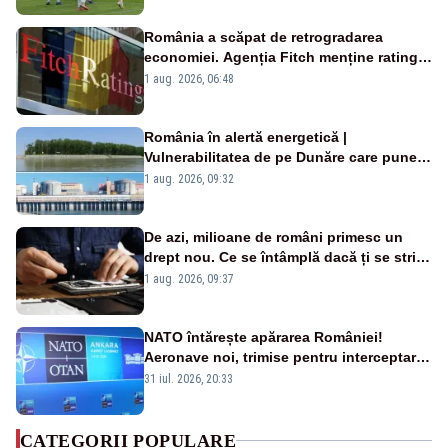
România a scăpat de retrogradarea
economiei. Agenția Fitch menține ratingul
„BBB-” cu perspectivă negativă
1 aug. 2026, 06:48
România în alertă energetică |
Vulnerabilitatea de pe Dunăre care pune
în pericol Centrala Cernavodă era
1 aug. 2026, 09:32
cunoscută de pe vremea lui Ceaușescu
De azi, milioane de români primesc un
drept nou. Ce se întâmplă dacă ți se strică
un produs
1 aug. 2026, 09:37
NATO întărește apărarea României!
Aeronave noi, trimise pentru interceptarea
și distrugerea dronelor
31 iul. 2026, 20:33
CATEGORII POPULARE