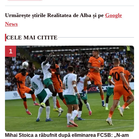
Urmărește știrile Realitatea de Alba și pe
Google
News
CELE MAI CITITE
1
Mihai Stoica a răbufnit după eliminarea FCSB: „N-am