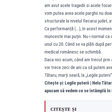
am avut acele tragedii si acele focar
vom putea avea acele parghii nu doar 
structurale la nivelul fiecarui judet,
Ca performanță (...), în acest moment
munceste mai puțin. Nu-i normal ca cel
unul cu 20. Când se va plăti după pe
medical românesc se schimbă.
Daca nici acum, când am trecut prin 
vor trece zeci de ani ca să putem av
Tătaru, marți seară, la „Legile puterii”
Citește și:
Legile puterii | Nelu Tăta
apucam să vedem ce se întâmplă în It
CITEȘTE ȘI