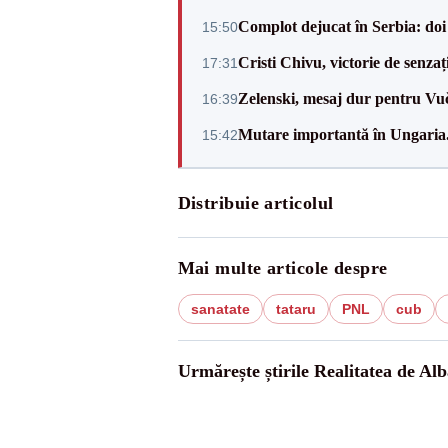
Complot dejucat în Serbia: doi 
15:50
Cristi Chivu, victorie de senzaț
17:31
Zelenski, mesaj dur pentru Vuč
16:39
Mutare importantă în Ungaria. 
15:42
Distribuie articolul
Mai multe articole despre
sanatate
tataru
PNL
cub
Urmărește știrile Realitatea de Alb