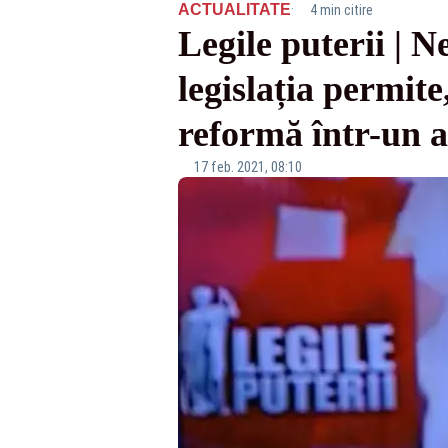
·
ACTUALITATE
4 min citire
Legile puterii | 
legislația permit
reformă într-un a
17 feb. 2021, 08:10