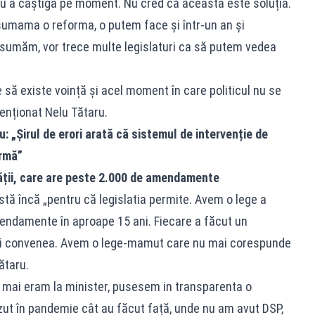
ru a câștiga pe moment. Nu cred că aceasta este soluția.
 asumama o reforma, o putem face și într-un an și
 asumăm, vor trece multe legislaturi ca să putem vedea
să existe voință și acel moment în care politicul nu se
enționat Nelu Tătaru.
ru: „Șirul de erori arată că sistemul de intervenție de
ormă”
ții, care are peste 2.000 de amendamente
tă încă „pentru că legislatia permite. Avem o lege a
endamente în aproape 15 ani. Fiecare a făcut un
-i convenea. Avem o lege-mamut care nu mai corespunde
ătaru.
d mai eram la minister, pusesem in transparenta o
zut în pandemie cât au făcut față, unde nu am avut DSP,