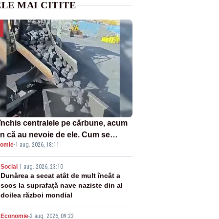
LE MAI CITITE
închis centralele pe cărbune, acum
n că au nevoie de ele. Cum se
omie
·
1 aug. 2026, 18:11
ează vina în plină criză energetică
2
Social
-
1 aug. 2026, 23:10
Dunărea a secat atât de mult încât a
scos la suprafață nave naziste din al
doilea război mondial
Economie
-
2 aug. 2026, 09:22