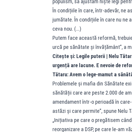
populism, să ajustăm niște legi pent
În condițiile în care, într-adevăr, ne
jumătate. În condițiile în care nu ne
ceva nou. (...)
Putem face această reformă, trebuie 
urcă pe sănătate și învățământ”, a m
Citește și:
Legile puterii | Nelu Tăta
urgență are lacune. E nevoie de ref
Tătaru: Avem o lege-mamut a sănătă
Problemele și mafia din Sănătate exis
sănătății care are peste 2.000 de am
amendament într-o perioadă în care
astăzi și care permite”, spune Nelu T
„Inițiativa pe care o pregătisem cân
reorganizare a DSP, pe care le-am vă