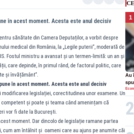
CE
1
une în acest moment. Acesta este anul decisiv
entru sănătate din Camera Deputaților, a vorbit despre
lui medical din România, la „Legile puterii”, moderată de
S. Fostul ministru a avansat și un termen-limită: un an și
i, care depinde, în primul rând, de factorul politic, care
te și învățământ”.
Au 
spu
impune în acest moment. Acesta este anul decisiv
Econ
pas
modificarea legislației, corectitudinea unor examene. Un
n competent și poate și teama când amenințam că
 vor fi date la București.
 acest moment. Dar dincolo de legislație ramane partea
ti, cum am întâlnit și oameni care au ajuns pe anumite căi