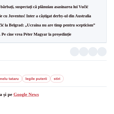
bărbați, suspectați că plănuiau asasinarea lui Vučić
ie cu Juventus! Inter a câștigat derby-ul din Australia
ić la Belgrad: „Ucraina nu are timp pentru scepticism”
Pe cine vrea Péter Magyar la președinție
nelu tataru
legile puterii
stiri
a și pe
Google News