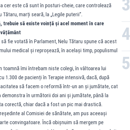
la cer este că sunt în posturi-cheie, care controlează
Tătaru, marți seară, la „Legile puterii”.
 trebuie să existe voință și acel moment în care
învățământ
 să fie votată în Parlament, Nelu Tătaru spune că acest
mului medical și reproșează, în același timp, populismul
in toamnă îmi întrebam niste colegi, în vâltoarea lui
cu 1.300 de pacienți în Terapie intensivă, dacă, după
acitatea să facem o reformă într-un an și jumătate, cat
a demonstra în următorii doi ani și jumătate, până la
ta corectă, chiar dacă a fost un pic mai drastică.
reședinte al Comisiei de sănătate, am pus aceeași
foarte convingatoare. Încă obișnuim să mergem pe