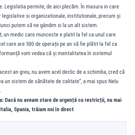
e. Legislatia permite, de aici plecăm. În masura in care
legislative si organizationale, institutionale, precum și
 atunci putem să ne gândim si la un alt sistem.
, un medic care munceste e platit la fel ca unul care
 care are 500 de operații pe an să fie plătit la fel ca
rformanță vom vedea că și mentalitatea în sistemul
acest an greu, nu avem acel declic de a schimba, cred că
ea un sistem de sănătate de calitate”, a mai spus Nelu
.
ru: Dacă nu aveam stare de urgență cu restricții, nu mai
alia, Spania, trăiam noi în direct