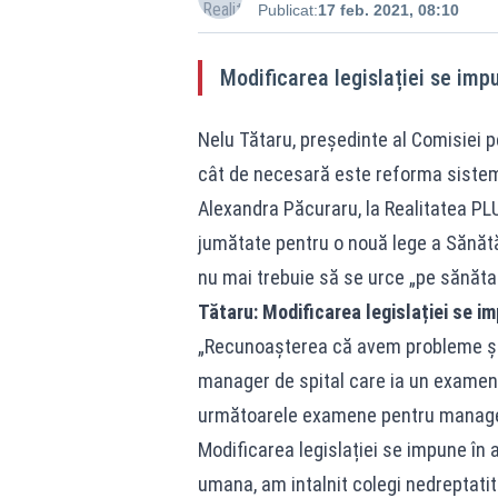
Publicat:
17 feb. 2021, 08:10
Modificarea legislației se imp
Nelu Tătaru, președinte al Comisiei p
cât de necesară este reforma sistemu
Alexandra Păcuraru, la Realitatea PLU
jumătate pentru o nouă lege a Sănătăți
nu mai trebuie să se urce „pe sănăta
Tătaru: Modificarea legislației se 
„Recunoașterea că avem probleme și 
manager de spital care ia un exame
următoarele examene pentru manageri
Modificarea legislației se impune în
umana, am intalnit colegi nedreptati