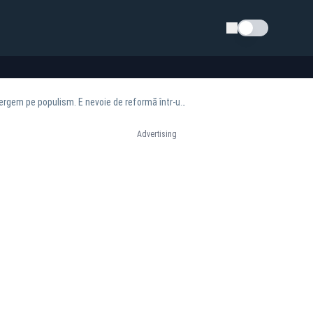
Schimba tema
Legile puterii | Nelu Tătaru: Mafia în Sănătate există pentru că legislația permite, încă mergem pe populism. E nevoie de reformă într-un an și jumătate
Advertising