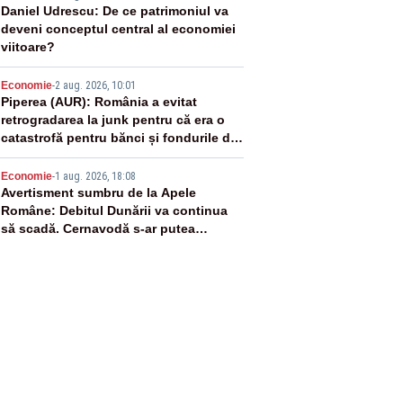
3
Daniel Udrescu: De ce patrimoniul va
deveni conceptul central al economiei
viitoare?
4
Economie
-
2 aug. 2026, 10:01
Piperea (AUR): România a evitat
retrogradarea la junk pentru că era o
catastrofă pentru bănci și fondurile de
pensii
5
Economie
-
1 aug. 2026, 18:08
Avertisment sumbru de la Apele
Române: Debitul Dunării va continua
să scadă. Cernavodă s-ar putea
închide în 4 zile