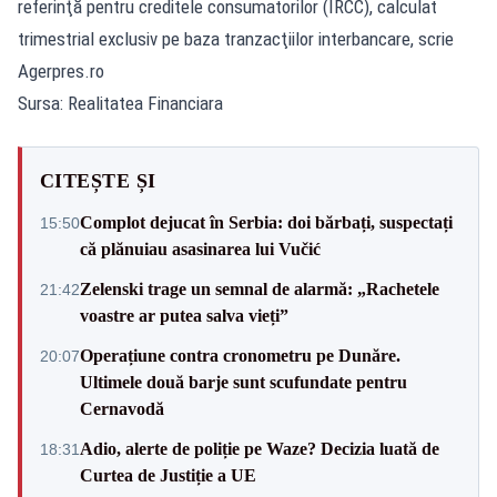
referinţă pentru creditele consumatorilor (IRCC), calculat
trimestrial exclusiv pe baza tranzacţiilor interbancare, scrie
Agerpres.ro
Sursa: Realitatea Financiara
CITEȘTE ȘI
Complot dejucat în Serbia: doi bărbați, suspectați
15:50
că plănuiau asasinarea lui Vučić
Zelenski trage un semnal de alarmă: „Rachetele
21:42
voastre ar putea salva vieți”
Operațiune contra cronometru pe Dunăre.
20:07
Ultimele două barje sunt scufundate pentru
Cernavodă
Adio, alerte de poliție pe Waze? Decizia luată de
18:31
Curtea de Justiție a UE