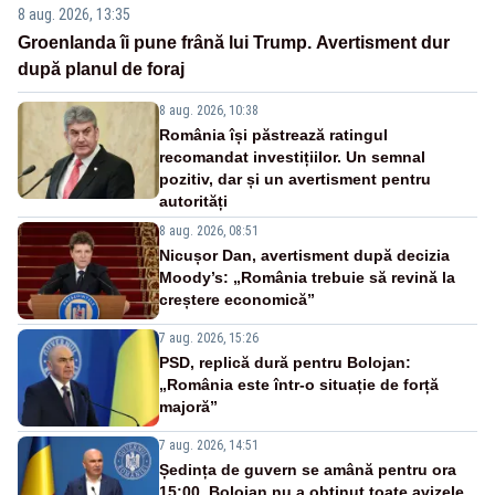
8 aug. 2026, 13:35
Groenlanda îi pune frână lui Trump. Avertisment dur
după planul de foraj
8 aug. 2026, 10:38
România își păstrează ratingul
recomandat investițiilor. Un semnal
pozitiv, dar și un avertisment pentru
autorități
8 aug. 2026, 08:51
Nicușor Dan, avertisment după decizia
Moody’s: „România trebuie să revină la
creștere economică”
7 aug. 2026, 15:26
PSD, replică dură pentru Bolojan:
„România este într-o situație de forță
majoră”
7 aug. 2026, 14:51
Ședința de guvern se amână pentru ora
15:00. Bolojan nu a obținut toate avizele