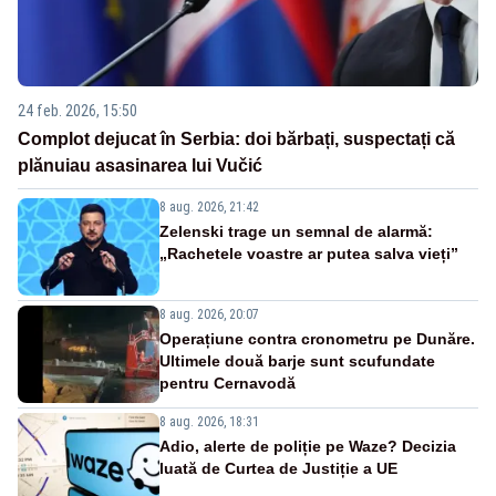
24 feb. 2026, 15:50
Complot dejucat în Serbia: doi bărbați, suspectați că
plănuiau asasinarea lui Vučić
8 aug. 2026, 21:42
Zelenski trage un semnal de alarmă:
„Rachetele voastre ar putea salva vieți”
8 aug. 2026, 20:07
Operațiune contra cronometru pe Dunăre.
Ultimele două barje sunt scufundate
pentru Cernavodă
8 aug. 2026, 18:31
Adio, alerte de poliție pe Waze? Decizia
luată de Curtea de Justiție a UE