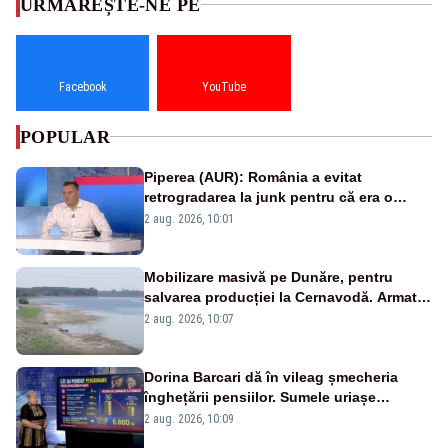
URMĂREȘTE-NE PE
Facebook
YouTube
POPULAR
Piperea (AUR): România a evitat
retrogradarea la junk pentru că era o
catastrofă pentru bănci și fondurile de
2 aug. 2026, 10:01
pensii
Mobilizare masivă pe Dunăre, pentru
salvarea producției la Cernavodă. Armata
va detona o stâncă și va devia apa
2 aug. 2026, 10:07
fluviului - IMAGINI AERIENE
Dorina Barcari dă în vileag șmecheria
înghețării pensiilor. Sumele uriașe
pierdute de fiecare român
2 aug. 2026, 10:09