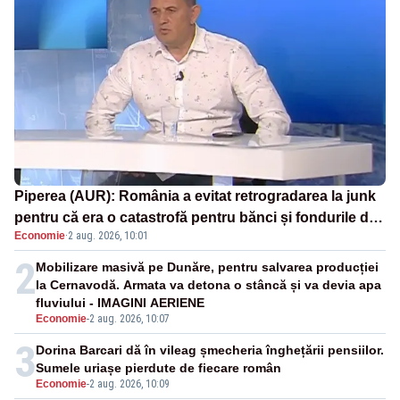
Piperea (AUR): România a evitat retrogradarea la junk
pentru că era o catastrofă pentru bănci și fondurile de
Economie
·
2 aug. 2026, 10:01
pensii
2
Mobilizare masivă pe Dunăre, pentru salvarea producției
la Cernavodă. Armata va detona o stâncă și va devia apa
fluviului - IMAGINI AERIENE
Economie
-
2 aug. 2026, 10:07
3
Dorina Barcari dă în vileag șmecheria înghețării pensiilor.
Sumele uriașe pierdute de fiecare român
Economie
-
2 aug. 2026, 10:09