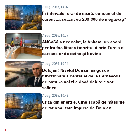
7 aug. 2026, 13:02
În intervalul orar de seară, consumul de
curent „a scăzut cu 200-300 de megawați”
7 aug. 2026, 10:57
ANSVSA a negociat, la Ankara, un acord
pentru facilitarea tranzitului prin Turcia al
carcaselor de ovine și bovine
7 aug. 2026, 10:51
Bolojan: Nivelul Dunării asigură o
funcționare a centralei de la Cernavodă
de patru-cinci zile dacă debitele vor
scădea
7 aug. 2026, 10:43
Criza din energie. Cine scapă de măsurile
de raționalizare impuse de Bolojan