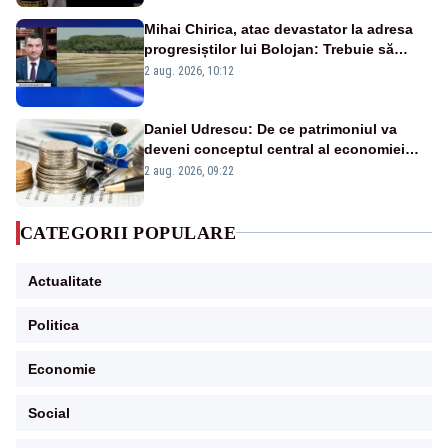
Mihai Chirica, atac devastator la adresa
progresiștilor lui Bolojan: Trebuie să
protejăm și natura, dar nu șținem omaneii
2 aug. 2026, 10:12
în stare permanentă de alertă
Daniel Udrescu: De ce patrimoniul va
deveni conceptul central al economiei
viitoare?
2 aug. 2026, 09:22
CATEGORII POPULARE
Actualitate
Politica
Economie
Social