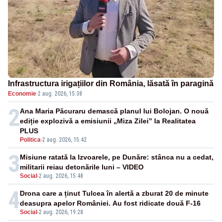
Infrastructura irigațiilor din România, lăsată în paragină
Economie
·
2 aug. 2026, 15:38
2
Ana Maria Păcuraru demască planul lui Bolojan. O nouă
ediție explozivă a emisiunii „Miza Zilei” la Realitatea
PLUS
Politica
-
2 aug. 2026, 15:42
3
Misiune ratată la Izvoarele, pe Dunăre: stânca nu a cedat,
militarii reiau detonările luni – VIDEO
Social
-
2 aug. 2026, 15:48
4
Drona care a ținut Tulcea în alertă a zburat 20 de minute
deasupra apelor României. Au fost ridicate două F-16
Social
-
2 aug. 2026, 19:28