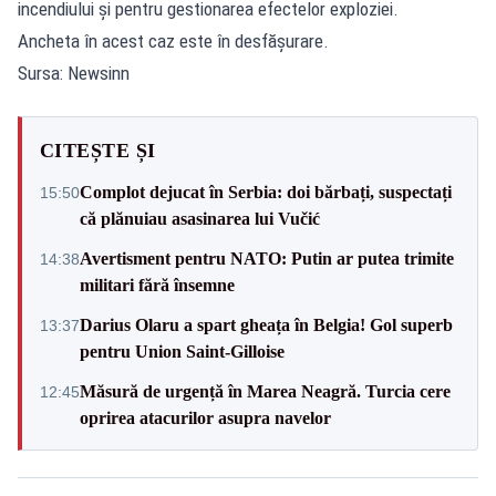
incendiului și pentru gestionarea efectelor exploziei.
Ancheta în acest caz este în desfășurare.
Sursa: Newsinn
CITEȘTE ȘI
Complot dejucat în Serbia: doi bărbați, suspectați
15:50
că plănuiau asasinarea lui Vučić
Avertisment pentru NATO: Putin ar putea trimite
14:38
militari fără însemne
Darius Olaru a spart gheața în Belgia! Gol superb
13:37
pentru Union Saint-Gilloise
Măsură de urgență în Marea Neagră. Turcia cere
12:45
oprirea atacurilor asupra navelor