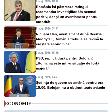
8 aug. 2026, 10:38
România își păstrează ratingul
recomandat investițiilor. Un semnal
pozitiv, dar și un avertisment pentru
autorități
8 aug. 2026, 08:51
Nicușor Dan, avertisment după decizia
Moody’s: „România trebuie să revină la
creștere economică”
7 aug. 2026, 15:26
PSD, replică dură pentru Bolojan:
„România este într-o situație de forță
majoră”
7 aug. 2026, 14:51
Ședința de guvern se amână pentru ora
15:00. Bolojan nu a obținut toate avizele
ECONOMIE