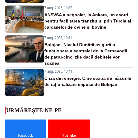
7 aug. 2026, 10:57
ANSVSA a negociat, la Ankara, un acord
pentru facilitarea tranzitului prin Turcia al
carcaselor de ovine și bovine
7 aug. 2026, 10:51
Bolojan: Nivelul Dunării asigură o
funcționare a centralei de la Cernavodă
de patru-cinci zile dacă debitele vor
scădea
7 aug. 2026, 10:43
Criza din energie. Cine scapă de măsurile
de raționalizare impuse de Bolojan
URMĂREȘTE-NE PE
Facebook
YouTube