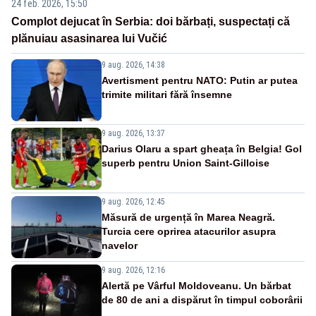
24 feb. 2026, 15:50
Complot dejucat în Serbia: doi bărbați, suspectați că
plănuiau asasinarea lui Vučić
9 aug. 2026, 14:38
Avertisment pentru NATO: Putin ar putea
trimite militari fără însemne
9 aug. 2026, 13:37
Darius Olaru a spart gheața în Belgia! Gol
superb pentru Union Saint-Gilloise
9 aug. 2026, 12:45
Măsură de urgență în Marea Neagră.
Turcia cere oprirea atacurilor asupra
navelor
9 aug. 2026, 12:16
Alertă pe Vârful Moldoveanu. Un bărbat
de 80 de ani a dispărut în timpul coborârii