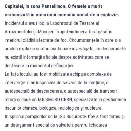
Capitalei, în zona Pantelimon. O femeie a murit
carbonizată în urma unui incendiu urmat de o explozie.
Incidentul a avut loc la Laboratorul de Testare al
Armamentului și Muniției. Trupul victimei a fost găsit în
interiorul clădirii afectate de foc. Circumstanțele în care s-a
produs explozia sunt în continuare investigate, iar deocamdată
nu există informații oficiale despre activitatea care se
desfășura în momentul deflagrației.
La fața locului au fost mobilizate echipaje complexe de
intervenție: o autospecială de salvare de la înălțime, o
autospecială de descarcerare, o autospecială de transport
roboți și două unități SMURD CBRN, specializate în gestionarea
riscurilor chimice, biologice, radiologice și nucleare.
În sprijinul pompierilor de la ISU București-Ilfov a fost trimis și
un detașament special de salvatori, pentru lichidarea