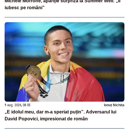
Michele Morrone, apariție surpriză la Summer Well: „Îi
iubesc pe români”
9 aug. 2026, 08:05
Ionuț Nichita
„E idolul meu, dar m-a speriat puțin”. Adversarul lui
David Popovici, impresionat de român