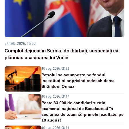
24 feb. 2026, 15:50
Complot dejucat în Serbia: doi bărbați, suspectați că
plănuiau asasinarea lui Vučić
10 aug. 2026, 08:22
Petrolul se scumpește pe fondul
incertitudinilor privind redeschiderea
Strâmtorii Ormuz
10 aug. 2026, 08:17
Peste 33.000 de candidați susțin
examenul național de Bacalaureat în
sesiunea de toamnă: primele rezultate, pe
18 august
10 aug. 2026, 08:11