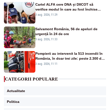
Cartel ALFA cere DNA și DIICOT să
verifice modul în care au fost închise
centralele pe cărbune
3 aug. 2026, 11:29
Salvamont România, 56 de apeluri de
urgență în 24 de ore
3 aug. 2026, 11:33
Pompierii au intervenit la 513 incendii în
România, în doar trei zile: peste 2.300 de
hectare de teren au fost afectate
3 aug. 2026, 11:11
CATEGORII POPULARE
Actualitate
Politica