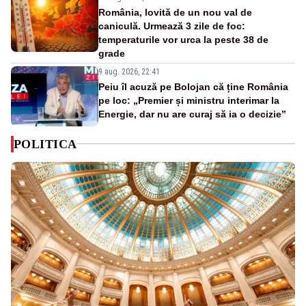
România, lovită de un nou val de
caniculă. Urmează 3 zile de foc:
temperaturile vor urca la peste 38 de
grade
9 aug. 2026, 22:41
Peiu îl acuză pe Bolojan că ține România
pe loc: „Premier și ministru interimar la
Energie, dar nu are curaj să ia o decizie”
POLITICA