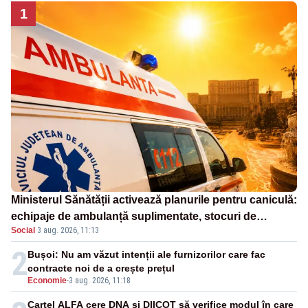
1
Ministerul Sănătății activează planurile pentru caniculă:
echipaje de ambulanță suplimentate, stocuri de
Social
·
3 aug. 2026, 11:13
medicamente verificate și puncte de apă în spațiile
publice
2
Bușoi: Nu am văzut intenții ale furnizorilor care fac
contracte noi de a crește prețul
Economie
-
3 aug. 2026, 11:18
Cartel ALFA cere DNA și DIICOT să verifice modul în care