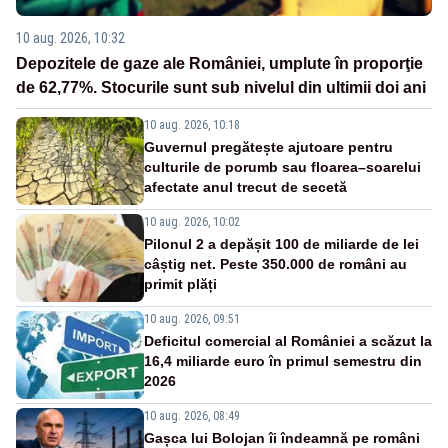
10 aug. 2026, 10:32
Depozitele de gaze ale României, umplute în proporţie
de 62,77%. Stocurile sunt sub nivelul din ultimii doi ani
10 aug. 2026, 10:18
Guvernul pregătește ajutoare pentru
culturile de porumb sau floarea–soarelui
afectate anul trecut de secetă
10 aug. 2026, 10:02
Pilonul 2 a depășit 100 de miliarde de lei
câștig net. Peste 350.000 de români au
primit plăți
10 aug. 2026, 09:51
Deficitul comercial al României a scăzut la
16,4 miliarde euro în primul semestru din
2026
10 aug. 2026, 08:49
Gașca lui Bolojan îi îndeamnă pe români