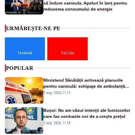
să îndure canicula. Apeluri în lanț pentru
reducerea consumului de energie
URMĂREȘTE-NE PE
Facebook
YouTube
POPULAR
Ministerul Sănătății activează planurile
pentru caniculă: echipaje de ambulanță
suplimentate, stocuri de medicamente
3 aug. 2026, 11:13
verificate și puncte de apă în spațiile
publice
Bușoi: Nu am văzut intenții ale furnizorilor
care fac contracte noi de a crește prețul
3 aug. 2026, 11:18