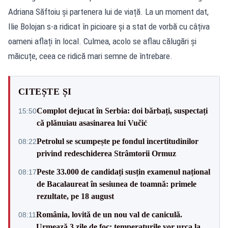
Adriana Săftoiu și partenera lui de viață. La un moment dat,
Ilie Bolojan s-a ridicat în picioare și a stat de vorbă cu câțiva
oameni aflați în local. Culmea, acolo se aflau călugări și
măicuțe, ceea ce ridică mari semne de întrebare.
CITEȘTE ȘI
Complot dejucat în Serbia: doi bărbați, suspectați
15:50
că plănuiau asasinarea lui Vučić
Petrolul se scumpește pe fondul incertitudinilor
08:22
privind redeschiderea Strâmtorii Ormuz
Peste 33.000 de candidați susțin examenul național
08:17
de Bacalaureat în sesiunea de toamnă: primele
rezultate, pe 18 august
România, lovită de un nou val de caniculă.
08:11
Urmează 3 zile de foc: temperaturile vor urca la