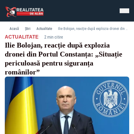
Acasă
Știri
Actualitate
Ilie Bolojan, reacție după explozia dronei din Portul Constanța: „Situație periculoasă pentru siguranța românilor”
·
ACTUALITATE
2 min citire
Ilie Bolojan, reacție după explozia
dronei din Portul Constanța: „Situație
periculoasă pentru siguranța
românilor”