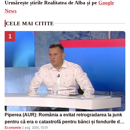
Urmărește știrile Realitatea de Alba și pe
Google
News
CELE MAI CITITE
1
Piperea (AUR): România a evitat retrogradarea la junk
pentru că era o catastrofă pentru bănci și fondurile de
Economie
·
2 aug. 2026, 10:01
pensii