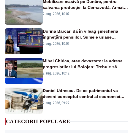
Mobilizare masivă pe Dunăre, pentru
salvarea producției la Cernavodă. Armata
va detona o stâncă și va devia apa
2 aug. 2026, 10:07
fluviului - IMAGINI AERIENE
Dorina Barcari dă în vileag șmecheria
înghețării pensiilor. Sumele uriașe
pierdute de fiecare român
2 aug. 2026, 10:09
Mihai Chirica, atac devastator la adresa
progresiștilor lui Bolojan: Trebuie să
protejăm și natura, dar nu șținem omaneii
2 aug. 2026, 10:12
în stare permanentă de alertă
Daniel Udrescu: De ce patrimoniul va
deveni conceptul central al economiei
viitoare?
2 aug. 2026, 09:22
CATEGORII POPULARE