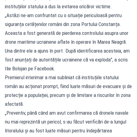
instituțiilor statului a dus la evitarea oricăror victime.
„Astăzi ne-am confruntat cu o situație periculoasă pentru
siguranța cetățenilor români din zona Portului Constanța.
Aceasta a fost generată de pierderea controlului asupra unor
drone maritime ucrainene aflate în operare în Marea Neagră.
Una dintre ele a ajuns în port. După identificarea acesteia, am
fost anunțați de autoritățile ucrainene că va exploda”, a scris
Ilie Bolojan pe Facebook.
Premierul interimar a mai subliniat că instituțiile statului
român au acționat prompt, fiind luate măsuri de evacuare și de
protecție a populației, precum și de limitare a riscurilor în zona
afectată.
„Preventiv, până când am avut confirmarea că dronele navale
nu mai reprezintă un pericol, s-au făcut verificări de-a lungul
litoralului și au fost luate măsuri pentru îndepărtarea