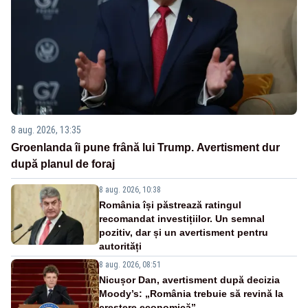
8 aug. 2026, 13:35
Groenlanda îi pune frână lui Trump. Avertisment dur
după planul de foraj
8 aug. 2026, 10:38
România își păstrează ratingul
recomandat investițiilor. Un semnal
pozitiv, dar și un avertisment pentru
autorități
8 aug. 2026, 08:51
Nicușor Dan, avertisment după decizia
Moody’s: „România trebuie să revină la
creștere economică”