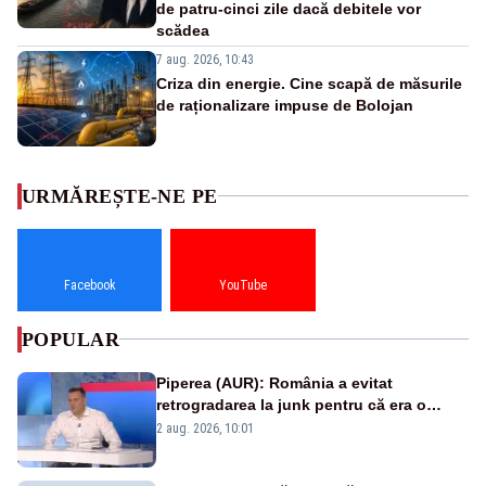
de patru-cinci zile dacă debitele vor
scădea
7 aug. 2026, 10:43
Criza din energie. Cine scapă de măsurile
de raționalizare impuse de Bolojan
URMĂREȘTE-NE PE
Facebook
YouTube
POPULAR
Piperea (AUR): România a evitat
retrogradarea la junk pentru că era o
catastrofă pentru bănci și fondurile de
2 aug. 2026, 10:01
pensii