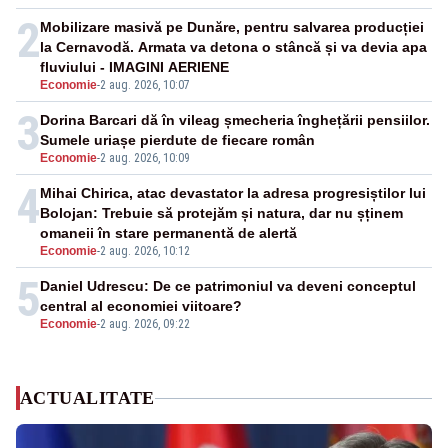
2
Mobilizare masivă pe Dunăre, pentru salvarea producției
la Cernavodă. Armata va detona o stâncă și va devia apa
fluviului - IMAGINI AERIENE
Economie
-
2 aug. 2026, 10:07
3
Dorina Barcari dă în vileag șmecheria înghețării pensiilor.
Sumele uriașe pierdute de fiecare român
Economie
-
2 aug. 2026, 10:09
4
Mihai Chirica, atac devastator la adresa progresiștilor lui
Bolojan: Trebuie să protejăm și natura, dar nu șținem
omaneii în stare permanentă de alertă
Economie
-
2 aug. 2026, 10:12
5
Daniel Udrescu: De ce patrimoniul va deveni conceptul
central al economiei viitoare?
Economie
-
2 aug. 2026, 09:22
ACTUALITATE