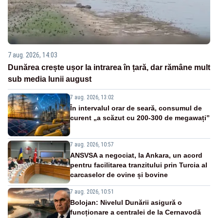
7 aug. 2026, 14:03
Dunărea crește ușor la intrarea în țară, dar rămâne mult
sub media lunii august
7 aug. 2026, 13:02
În intervalul orar de seară, consumul de
curent „a scăzut cu 200-300 de megawați”
7 aug. 2026, 10:57
ANSVSA a negociat, la Ankara, un acord
pentru facilitarea tranzitului prin Turcia al
carcaselor de ovine și bovine
7 aug. 2026, 10:51
Bolojan: Nivelul Dunării asigură o
funcționare a centralei de la Cernavodă