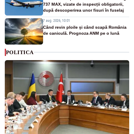
737 MAX, vizate de inspecții obligatorii,
după descoperirea unor fisuri în fuselaj
7 aug. 2026, 10:01
Când revin ploile și când scapă România
de caniculă. Prognoza ANM pe o lună
POLITICA