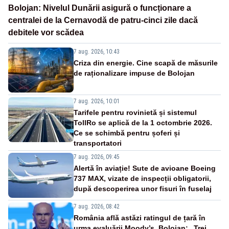
Bolojan: Nivelul Dunării asigură o funcționare a
centralei de la Cernavodă de patru-cinci zile dacă
debitele vor scădea
7 aug. 2026, 10:43
Criza din energie. Cine scapă de măsurile
de raționalizare impuse de Bolojan
7 aug. 2026, 10:01
Tarifele pentru rovinietă și sistemul
TollRo se aplică de la 1 octombrie 2026.
Ce se schimbă pentru șoferi și
transportatori
7 aug. 2026, 09:45
Alertă în aviație! Sute de avioane Boeing
737 MAX, vizate de inspecții obligatorii,
după descoperirea unor fisuri în fuselaj
7 aug. 2026, 08:42
România află astăzi ratingul de țară în
urma evaluării Moody’s. Bolojan: „Trei