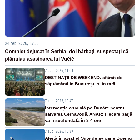
24 feb. 2026, 15:50
Complot dejucat în Serbia: doi bărbați, suspectați că
plănuiau asasinarea lui Vučić
7 aug. 2026, 11:04
DESTINAȚII DE WEEKEND: sfârșit de
săptămână în București și în țară
7 aug. 2026, 10:47
Intervenție crucială pe Dunăre pentru
salvarea Cernavodă. ANAR: Fiecare barjă
va fi scufundată în 3-4 ore
7 aug. 2026, 10:39
Alertă în aviație! Sute de avioane Boeing