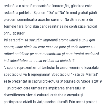
redusă la o simplă mecanică a încuvinţării, gândirea este
redusă la politeţe. Spunem “Da” şi “Nu” în mod gratuit până
pierdem semnificaţia acestor cuvinte. Ne dăm seama de
formele fără fond abia când realitatea ne contrazice radical
prin… absurd!"
Vă aşteptăm să savurăm împreună aroma unică a unui gen
aparte, unde nimic nu este ceea ce pare şi unde nonsensul
rutinei cotidiene pe care o construim şi care treptat anulează
individualitatea este mai evident ca niciodată
”, spune reprezentantul teatrului.În cazul vremii nefavorabile,
spectacolul va fi reprogramat.Spectacolul “Fata de Măritat”
este prezentat în cadrul proiectului Stagiunea cu Skepsis 2019
– un proiect care urmăreşte implicarea tineretului în
diversificarea ofertei cultural-artistice a oraşului şi
participarea civică la viaţa socioculturală.Prin acest proiect,