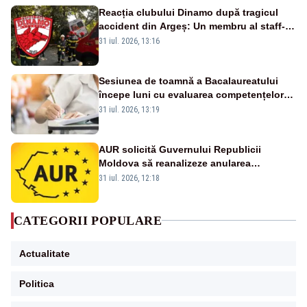
Reacția clubului Dinamo după tragicul
accident din Argeș: Un membru al staff-
ului medical a murit, antrenorul Adrian
31 iul. 2026, 13:16
Ropotan este în spital
Sesiunea de toamnă a Bacalaureatului
începe luni cu evaluarea competențelor
orale la Limba română
31 iul. 2026, 13:19
AUR solicită Guvernului Republicii
Moldova să reanalizeze anularea
concertului de Ziua Limbii Române
31 iul. 2026, 12:18
CATEGORII POPULARE
Actualitate
Politica