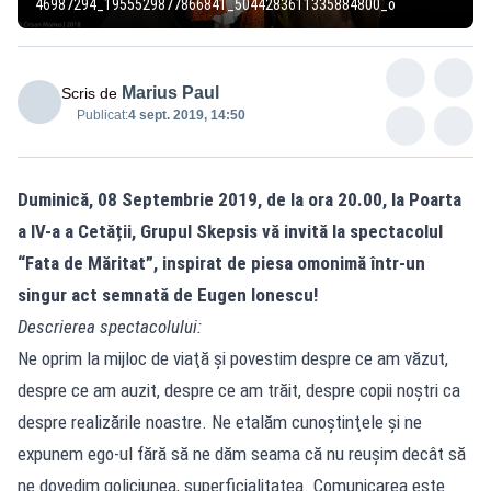
46987294_1955529877866841_5044283611335884800_o
Marius Paul
Scris de
Publicat:
4 sept. 2019, 14:50
Duminică, 08 Septembrie 2019, de la ora 20.00, la Poarta
a IV-a a Cetății, Grupul Skepsis vă invită la spectacolul
“Fata de Măritat”, inspirat de piesa omonimă într-un
singur act semnată de Eugen Ionescu!
Descrierea spectacolului:
Ne oprim la mijloc de viaţă şi povestim despre ce am văzut,
despre ce am auzit, despre ce am trăit, despre copii noştri ca
despre realizările noastre. Ne etalăm cunoştinţele şi ne
expunem ego-ul fără să ne dăm seama că nu reuşim decât să
ne dovedim goliciunea, superficialitatea. Comunicarea este