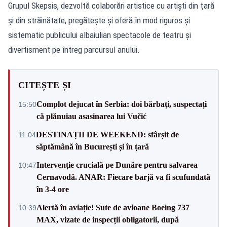
Grupul Skepsis, dezvoltă colaborări artistice cu artişti din ţară
şi din străinătate, pregăteşte şi oferă în mod riguros şi
sistematic publicului albaiulian spectacole de teatru şi
divertisment pe întreg parcursul anului.
CITEȘTE ȘI
Complot dejucat în Serbia: doi bărbați, suspectați
15:50
că plănuiau asasinarea lui Vučić
DESTINAȚII DE WEEKEND: sfârșit de
11:04
săptămână în București și în țară
Intervenție crucială pe Dunăre pentru salvarea
10:47
Cernavodă. ANAR: Fiecare barjă va fi scufundată
în 3-4 ore
Alertă în aviație! Sute de avioane Boeing 737
10:39
MAX, vizate de inspecții obligatorii, după