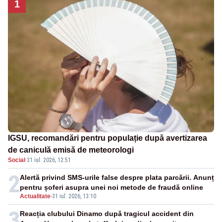
1
IGSU, recomandări pentru populație după avertizarea
de caniculă emisă de meteorologi
Social
·
31 iul. 2026, 12:51
2
Alertă privind SMS-urile false despre plata parcării. Anunț
pentru șoferi asupra unei noi metode de fraudă online
Actualitate
-
31 iul. 2026, 13:10
3
Reacția clubului Dinamo după tragicul accident din