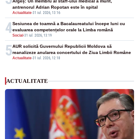
Argeș: Un membru al staff-ului medical a murit,
antrenorul Adrian Ropotan este în spital
Actualitate
-
31 iul. 2026, 13:16
4
Sesiunea de toamnă a Bacalaureatului începe luni cu
evaluarea competențelor orale la Limba română
Social
-
31 iul. 2026, 13:19
5
AUR solicită Guvernului Republicii Moldova să
reanalizeze anularea concertului de Ziua Limbii Române
Actualitate
-
31 iul. 2026, 12:18
ACTUALITATE