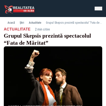
Acasă
Știri
Actualitate
Grupul Skepsis prezintă spectacolul “Fata de Măritat”
·
ACTUALITATE
2 min citire
Grupul Skepsis prezintă spectacolul
“Fata de Măritat”