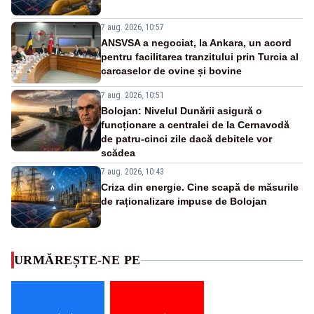
7 aug. 2026, 10:57
ANSVSA a negociat, la Ankara, un acord
pentru facilitarea tranzitului prin Turcia al
carcaselor de ovine și bovine
7 aug. 2026, 10:51
Bolojan: Nivelul Dunării asigură o
funcționare a centralei de la Cernavodă
de patru-cinci zile dacă debitele vor
scădea
7 aug. 2026, 10:43
Criza din energie. Cine scapă de măsurile
de raționalizare impuse de Bolojan
URMĂREȘTE-NE PE