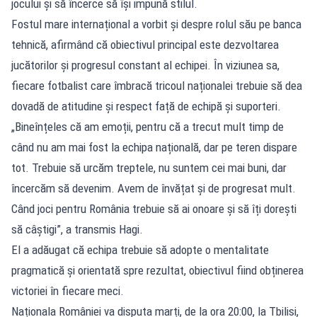
jocului și să încerce să își impună stilul.
Fostul mare internațional a vorbit și despre rolul său pe banca
tehnică, afirmând că obiectivul principal este dezvoltarea
jucătorilor și progresul constant al echipei. În viziunea sa,
fiecare fotbalist care îmbracă tricoul naționalei trebuie să dea
dovadă de atitudine și respect față de echipă și suporteri.
„Bineînțeles că am emoții, pentru că a trecut mult timp de
când nu am mai fost la echipa națională, dar pe teren dispare
tot. Trebuie să urcăm treptele, nu suntem cei mai buni, dar
încercăm să devenim. Avem de învățat și de progresat mult.
Când joci pentru România trebuie să ai onoare și să îți dorești
să câștigi”, a transmis Hagi.
El a adăugat că echipa trebuie să adopte o mentalitate
pragmatică și orientată spre rezultat, obiectivul fiind obținerea
victoriei în fiecare meci.
Naționala României va disputa marți, de la ora 20:00, la Tbilisi,