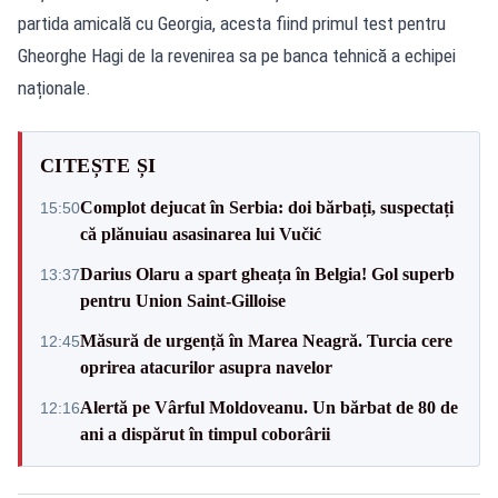
partida amicală cu Georgia, acesta fiind primul test pentru
Gheorghe Hagi de la revenirea sa pe banca tehnică a echipei
naționale.
CITEȘTE ȘI
Complot dejucat în Serbia: doi bărbați, suspectați
15:50
că plănuiau asasinarea lui Vučić
Darius Olaru a spart gheața în Belgia! Gol superb
13:37
pentru Union Saint-Gilloise
Măsură de urgență în Marea Neagră. Turcia cere
12:45
oprirea atacurilor asupra navelor
Alertă pe Vârful Moldoveanu. Un bărbat de 80 de
12:16
ani a dispărut în timpul coborârii