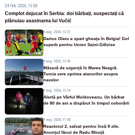
24 feb. 2026, 15:50
Complot dejucat în Serbia: doi bărbați, suspectați că
plănuiau asasinarea lui Vučić
9 aug. 2026, 13:37
Darius Olaru a spart gheața în Belgia! Gol
superb pentru Union Saint-Gilloise
9 aug. 2026, 12:45
Măsură de urgență în Marea Neagră.
Turcia cere oprirea atacurilor asupra
navelor
9 aug. 2026, 12:16
Alertă pe Vârful Moldoveanu. Un bărbat
de 80 de ani a dispărut în timpul coborârii
9 aug. 2026, 11:40
Reactorul 2, salvat pentru încă 9 zile.
Anunțul făcut de Radu Miruță