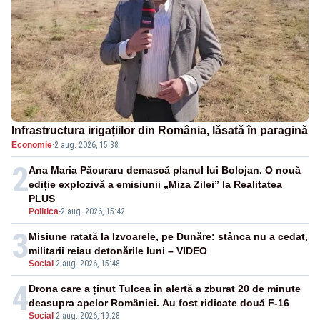
Infrastructura irigațiilor din România, lăsată în paragină
Economie
·
2 aug. 2026, 15:38
2
Ana Maria Păcuraru demască planul lui Bolojan. O nouă
ediție explozivă a emisiunii „Miza Zilei” la Realitatea
PLUS
Politica
-
2 aug. 2026, 15:42
3
Misiune ratată la Izvoarele, pe Dunăre: stânca nu a cedat,
militarii reiau detonările luni – VIDEO
Social
-
2 aug. 2026, 15:48
4
Drona care a ținut Tulcea în alertă a zburat 20 de minute
deasupra apelor României. Au fost ridicate două F-16
Social
-
2 aug. 2026, 19:28