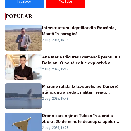
Facebook
YouTube
POPULAR
Infrastructura irigațiilor din România,
lăsată în paragină
2 aug. 2026, 15:38
Ana Maria Păcuraru demască planul lui
Bolojan. O nouă ediție explozivă a
emisiunii „Miza Zilei” la Realitatea PLUS
2 aug. 2026, 15:42
Misiune ratată la Izvoarele, pe Dunăre:
stânca nu a cedat, militarii reiau
detonările luni – VIDEO
2 aug. 2026, 15:48
Drona care a ținut Tulcea în alertă a
zburat 20 de minute deasupra apelor
României. Au fost ridicate două F-16
2 aug. 2026, 19:28