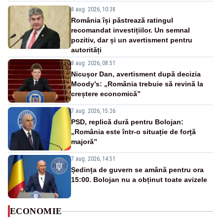
8 aug. 2026, 10:38
România își păstrează ratingul
recomandat investițiilor. Un semnal
pozitiv, dar și un avertisment pentru
autorități
8 aug. 2026, 08:51
Nicușor Dan, avertisment după decizia
Moody’s: „România trebuie să revină la
creștere economică”
7 aug. 2026, 15:26
PSD, replică dură pentru Bolojan:
„România este într-o situație de forță
majoră”
7 aug. 2026, 14:51
Ședința de guvern se amână pentru ora
15:00. Bolojan nu a obținut toate avizele
ECONOMIE