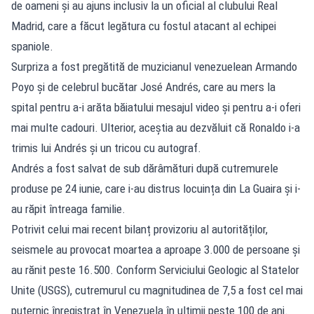
de oameni și au ajuns inclusiv la un oficial al clubului Real
Madrid, care a făcut legătura cu fostul atacant al echipei
spaniole.
Surpriza a fost pregătită de muzicianul venezuelean Armando
Poyo și de celebrul bucătar José Andrés, care au mers la
spital pentru a-i arăta băiatului mesajul video și pentru a-i oferi
mai multe cadouri. Ulterior, aceștia au dezvăluit că Ronaldo i-a
trimis lui Andrés și un tricou cu autograf.
Andrés a fost salvat de sub dărâmături după cutremurele
produse pe 24 iunie, care i-au distrus locuința din La Guaira și i-
au răpit întreaga familie.
Potrivit celui mai recent bilanț provizoriu al autorităților,
seismele au provocat moartea a aproape 3.000 de persoane și
au rănit peste 16.500. Conform Serviciului Geologic al Statelor
Unite (USGS), cutremurul cu magnitudinea de 7,5 a fost cel mai
puternic înregistrat în Venezuela în ultimii peste 100 de ani.