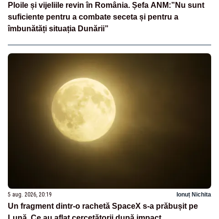
Ploile și vijeliile revin în România. Șefa ANM:”Nu sunt
suficiente pentru a combate seceta și pentru a
îmbunătăți situația Dunării”
5 aug. 2026, 20:19
Ionuț Nichita
Un fragment dintr-o rachetă SpaceX s-a prăbușit pe
Lună. Ce au aflat cercetătorii după impact