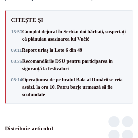
CITEȘTE ȘI
Complot dejucat în Serbia: doi bărbați, suspectați
15:50
că plănuiau asasinarea lui Vučić
Report uriaș la Loto 6 din 49
09:11
Recomandările DSU pentru participarea în
08:25
siguranță la festivaluri
Operațiunea de pe brațul Bala al Dunării se reia
08:14
astăzi, la ora 10. Patru barje urmează să fie
scufundate
Distribuie articolul