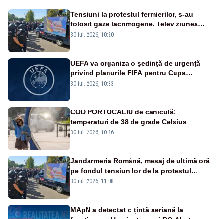
Tensiuni la protestul fermierilor, s-au
folosit gaze lacrimogene. Televiziunea
Poporului face apel la calm – LIVE TEXT
30 iul. 2026, 10:20
UEFA va organiza o şedinţă de urgenţă
privind planurile FIFA pentru Cupa
Mondială
30 iul. 2026, 10:33
COD PORTOCALIU de caniculă:
temperaturi de 38 de grade Celsius
30 iul. 2026, 10:36
Jandarmeria Română, mesaj de ultimă oră
pe fondul tensiunilor de la protestul
masiv al fermierilor - VIDEO
30 iul. 2026, 11:08
MApN a detectat o țintă aeriană la