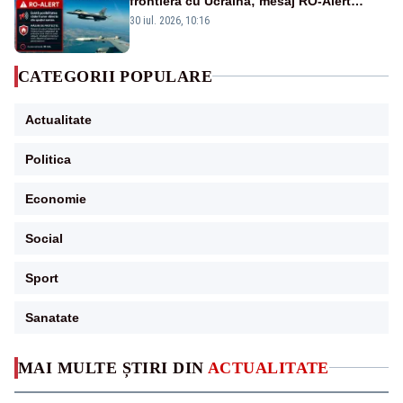
frontiera cu Ucraina; mesaj RO-Alert
transmis în județul Tulcea
30 iul. 2026, 10:16
CATEGORII POPULARE
Actualitate
Politica
Economie
Social
Sport
Sanatate
MAI MULTE ȘTIRI DIN
ACTUALITATE