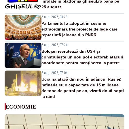
înrolate în platforma ghiseul.ro până pe
25 august
6 aug. 2026, 08:28
Parlamentul a adoptat în sesiune
extraordinară trei proiecte de lege care
reprezintă jaloane din PNRR
6 aug. 2026, 07:34
Bolojan recrutează din USR și
construiește un nou pol electoral: atacuri
coordonate pentru menținerea la putere
6 aug. 2026, 07:04
Ucraina atacă din nou în adâncul Rusiei:
rafinăria cu o capacitate de 15 milioane
de tone de petrol pe an, vizată două nopți
la rând
ECONOMIE