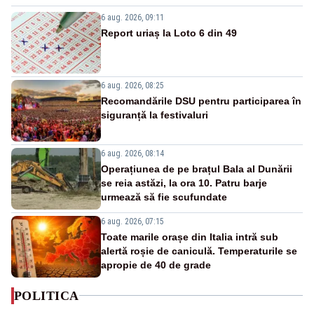
6 aug. 2026, 09:11
Report uriaș la Loto 6 din 49
6 aug. 2026, 08:25
Recomandările DSU pentru participarea în
siguranță la festivaluri
6 aug. 2026, 08:14
Operațiunea de pe brațul Bala al Dunării
se reia astăzi, la ora 10. Patru barje
urmează să fie scufundate
6 aug. 2026, 07:15
Toate marile orașe din Italia intră sub
alertă roșie de caniculă. Temperaturile se
apropie de 40 de grade
POLITICA