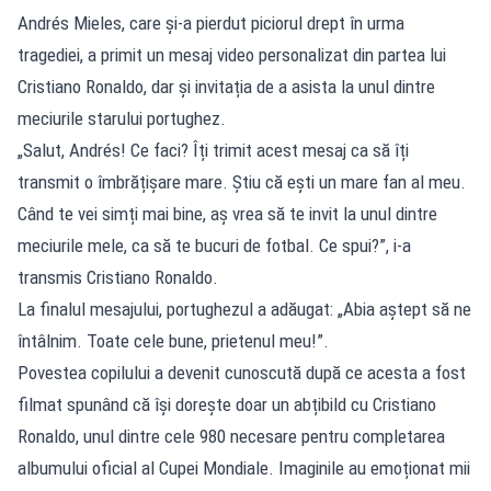
Andrés Mieles, care și-a pierdut piciorul drept în urma
tragediei, a primit un mesaj video personalizat din partea lui
Cristiano Ronaldo, dar și invitația de a asista la unul dintre
meciurile starului portughez.
„Salut, Andrés! Ce faci? Îți trimit acest mesaj ca să îți
transmit o îmbrățișare mare. Știu că ești un mare fan al meu.
Când te vei simți mai bine, aș vrea să te invit la unul dintre
meciurile mele, ca să te bucuri de fotbal. Ce spui?”, i-a
transmis Cristiano Ronaldo.
La finalul mesajului, portughezul a adăugat: „Abia aștept să ne
întâlnim. Toate cele bune, prietenul meu!”.
Povestea copilului a devenit cunoscută după ce acesta a fost
filmat spunând că își dorește doar un abțibild cu Cristiano
Ronaldo, unul dintre cele 980 necesare pentru completarea
albumului oficial al Cupei Mondiale. Imaginile au emoționat mii