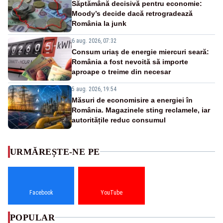
Săptămână decisivă pentru economie:
Moody’s decide dacă retrogradează
România la junk
6 aug. 2026, 07:32
Consum uriaș de energie miercuri seară:
România a fost nevoită să importe
aproape o treime din necesar
5 aug. 2026, 19:54
Măsuri de economisire a energiei în
România. Magazinele sting reclamele, iar
autoritățile reduc consumul
URMĂREȘTE-NE PE
Facebook
YouTube
POPULAR