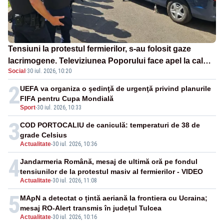
Tensiuni la protestul fermierilor, s-au folosit gaze
lacrimogene. Televiziunea Poporului face apel la calm
Social
·
30 iul. 2026, 10:20
– LIVE TEXT
2
UEFA va organiza o şedinţă de urgenţă privind planurile
FIFA pentru Cupa Mondială
Sport
-
30 iul. 2026, 10:33
3
COD PORTOCALIU de caniculă: temperaturi de 38 de
grade Celsius
Actualitate
-
30 iul. 2026, 10:36
4
Jandarmeria Română, mesaj de ultimă oră pe fondul
tensiunilor de la protestul masiv al fermierilor - VIDEO
Actualitate
-
30 iul. 2026, 11:08
5
MApN a detectat o țintă aeriană la frontiera cu Ucraina;
mesaj RO-Alert transmis în județul Tulcea
Actualitate
-
30 iul. 2026, 10:16