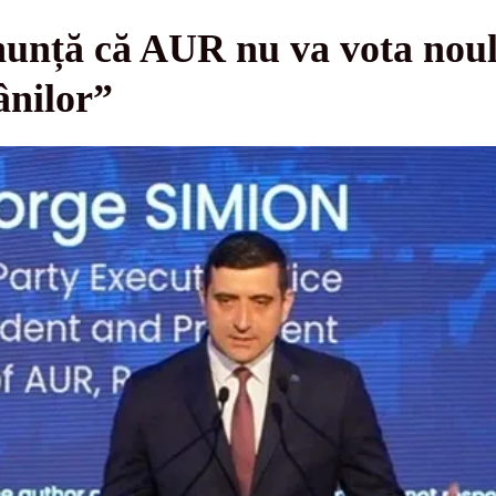
nunță că AUR nu va vota nou
ânilor”