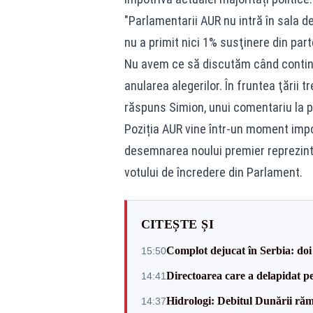
"Parlamentarii AUR nu intră în sala 
nu a primit nici 1% susţinere din part
Nu avem ce să discutăm când continu
anularea alegerilor. În fruntea ţării t
răspuns Simion, unui comentariu la 
Poziția AUR vine într-un moment impor
desemnarea noului premier reprezintă
votului de încredere din Parlament.
CITEȘTE ȘI
Complot dejucat în Serbia: doi 
15:50
Directoarea care a delapidat pes
14:41
Hidrologi: Debitul Dunării rămâ
14:37