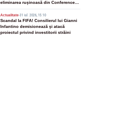
eliminarea rușinoasă din Conference
League
5
Actualitate
-
31 iul. 2026, 15:10
Scandal la FIFA! Consilierul lui Gianni
Infantino demisionează și atacă
proiectul privind investitorii străini