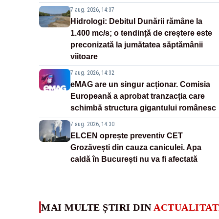
7 aug. 2026, 14:37
Hidrologi: Debitul Dunării rămâne la
1.400 mc/s; o tendință de creștere este
preconizată la jumătatea săptămânii
viitoare
7 aug. 2026, 14:32
eMAG are un singur acționar. Comisia
Europeană a aprobat tranzacția care
schimbă structura gigantului românesc
7 aug. 2026, 14:30
ELCEN oprește preventiv CET
Grozăvești din cauza caniculei. Apa
caldă în București nu va fi afectată
MAI MULTE ȘTIRI DIN
ACTUALITAT