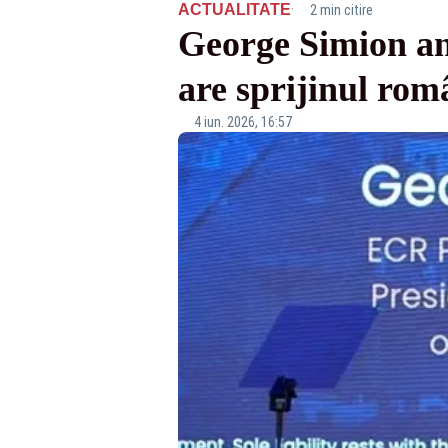
·
ACTUALITATE
2 min citire
George Simion a
are sprijinul rom
4 iun. 2026, 16:57