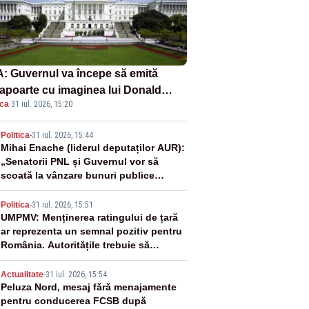
: Guvernul va începe să emită
apoarte cu imaginea lui Donald
ica
·
31 iul. 2026, 15:20
mp începând cu 8 august
2
Politica
-
31 iul. 2026, 15:44
Mihai Enache (liderul deputaților AUR):
„Senatorii PNL și Guvernul vor să
scoată la vânzare bunuri publice
pentru a stinge datoriile pentru
3
vaccinurile Pfizer!”
Politica
-
31 iul. 2026, 15:51
UMPMV: Menținerea ratingului de țară
ar reprezenta un semnal pozitiv pentru
România. Autoritățile trebuie să
continue consolidarea stabilității
4
economice și financiare
Actualitate
-
31 iul. 2026, 15:54
Peluza Nord, mesaj fără menajamente
pentru conducerea FCSB după