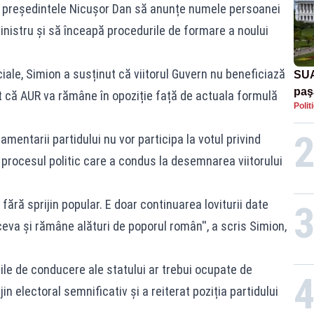
ca președintele Nicușor Dan să anunțe numele persoanei
istru și să înceapă procedurile de formare a noului
ciale, Simion a susținut că viitorul Guvern nu beneficiază
SUA
paş
at că AUR va rămâne în opoziție față de actuala formulă
Polit
Tru
amentarii partidului nu vor participa la votul privind
t procesul politic care a condus la desemnarea viitorului
 fără sprijin popular. E doar continuarea loviturii date
va şi rămâne alături de poporul român'', a scris Simion,
ile de conducere ale statului ar trebui ocupate de
n electoral semnificativ și a reiterat poziția partidului