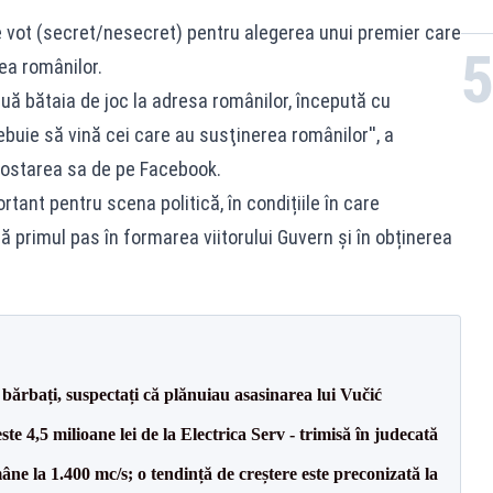
de vot (secret/nesecret) pentru alegerea unui premier care
ea românilor.
ă bătaia de joc la adresa românilor, începută cu
rebuie să vină cei care au susţinerea românilor'', a
postarea sa de pe Facebook.
tant pentru scena politică, în condițiile în care
 primul pas în formarea viitorului Guvern și în obținerea
bărbați, suspectați că plănuiau asasinarea lui Vučić
te 4,5 milioane lei de la Electrica Serv - trimisă în judecată
ne la 1.400 mc/s; o tendință de creștere este preconizată la