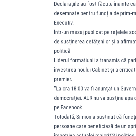
Declarațiile au fost făcute înainte 
desemnate pentru funcția de prim-min
Executiv.
Într-un mesaj publicat pe rețelele so
de susținerea cetățenilor și a afirm
politică.
Liderul formațiunii a transmis că parl
învestirea noului Cabinet și a critica
premier.
''La ora 18:00 va fi anunţat un Guvern
democraţiei. AUR nu va susţine aşa ce
pe Facebook.
Totodată, Simion a susținut că funcți
persoane care beneficiază de un spriji
împotriva actualei majorități politice.