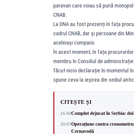
paravan care voiau să pună monopol p
CNAB.
La DNA au fost prezenți în fața procur
cadrul CNAB, dar și persoane din Mini
aceleiași companii.
În acest moment, în fața procurorilo
membru în Consiliul de administrație
făcut nicio declarație în momentul î
spune ceva la ieșirea din sediul antic
CITEȘTE ȘI
Complot dejucat în Serbia: doi 
15:50
Operațiune contra cronometru 
20:07
Cernavodă