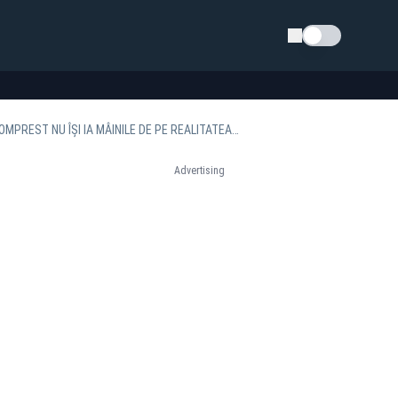
Schimba tema
GAȘCA MAFIEI GUNOAIELOR CARE MĂNÂNCĂ BANII, LA AUDIERI LA DNA. ”CARACATIȚA” ROMPREST NU ÎȘI IA MÂINILE DE PE REALITATEA PLUS
Advertising