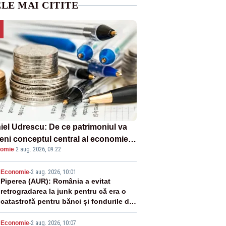
LE MAI CITITE
iel Udrescu: De ce patrimoniul va
eni conceptul central al economiei
omie
·
2 aug. 2026, 09:22
oare?
2
Economie
-
2 aug. 2026, 10:01
Piperea (AUR): România a evitat
retrogradarea la junk pentru că era o
catastrofă pentru bănci și fondurile de
pensii
Economie
-
2 aug. 2026, 10:07