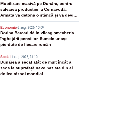
3
Mobilizare masivă pe Dunăre, pentru
salvarea producției la Cernavodă.
Armata va detona o stâncă și va devia
apa fluviului - IMAGINI AERIENE
4
Economie
-
2 aug. 2026, 10:09
Dorina Barcari dă în vileag șmecheria
înghețării pensiilor. Sumele uriașe
pierdute de fiecare român
5
Social
-
1 aug. 2026, 23:10
Dunărea a secat atât de mult încât a
scos la suprafață nave naziste din al
doilea război mondial