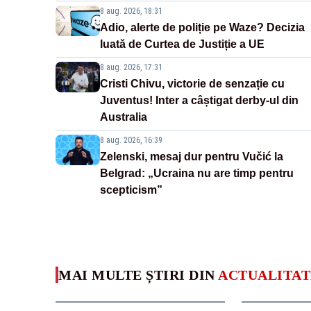
8 aug. 2026, 18:31
Adio, alerte de poliție pe Waze? Decizia
luată de Curtea de Justiție a UE
8 aug. 2026, 17:31
Cristi Chivu, victorie de senzație cu
Juventus! Inter a câștigat derby-ul din
Australia
8 aug. 2026, 16:39
Zelenski, mesaj dur pentru Vučić la
Belgrad: „Ucraina nu are timp pentru
scepticism”
MAI MULTE ȘTIRI DIN
ACTUALITAT