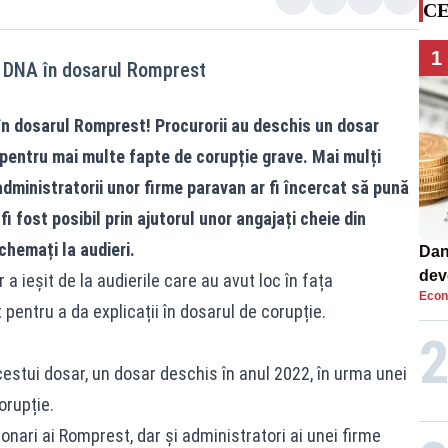
CE
1
r DNA în dosarul Romprest
în dosarul Romprest! Procurorii au deschis un dosar
 pentru mai multe fapte de corupție grave. Mai mulți
dministratorii unor firme paravan ar fi încercat să pună
i fost posibil prin ajutorul unor angajați cheie din
chemați la audieri.
Dan
dev
 ieșit de la audierile care au avut loc în fața
Econ
viit
pentru a da explicații în dosarul de corupție.
cestui dosar, un dosar deschis în anul 2022, în urma unei
orupție.
onari ai Romprest, dar și administratori ai unei firme