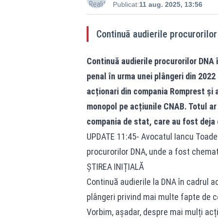
Publicat:
11 aug. 2025, 13:56
Continuă audierile procurorilo
Continuă audierile procurorilor DNA 
penal în urma unei plângeri din 2022
acționari din compania Romprest și a
monopol pe acțiunile CNAB. Totul ar f
compania de stat, care au fost deja 
UPDATE 11:45- Avocatul Iancu Toader a
procurorilor DNA, unde a fost chemat 
ȘTIREA INIȚIALĂ
Continuă audierile la DNA în cadrul a
plângeri privind mai multe fapte de c
Vorbim, așadar, despre mai mulți acți