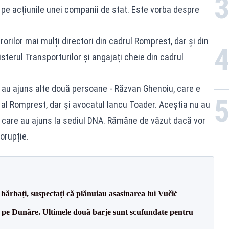
e acțiunile unei companii de stat. Este vorba despre
orilor mai mulți directori din cadrul Romprest, dar și din
sterul Transporturilor și angajați cheie din cadrul
r au ajuns alte două persoane - Răzvan Ghenoiu, care e
 al Romprest, dar și avocatul Iancu Toader. Aceștia nu au
n care au ajuns la sediul DNA. Rămâne de văzut dacă vor
orupție.
bărbați, suspectați că plănuiau asasinarea lui Vučić
pe Dunăre. Ultimele două barje sunt scufundate pentru