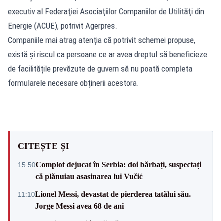
executiv al Federaţiei Asociaţiilor Companiilor de Utilităţi din
Energie (ACUE), potrivit Agerpres.
Companiile mai atrag atenția că potrivit schemei propuse,
există și riscul ca persoane ce ar avea dreptul să beneficieze
de facilitățile prevăzute de guvern să nu poată completa
formularele necesare obținerii acestora.
CITEȘTE ȘI
Complot dejucat în Serbia: doi bărbați, suspectați
15:50
că plănuiau asasinarea lui Vučić
Lionel Messi, devastat de pierderea tatălui său.
11:10
Jorge Messi avea 68 de ani