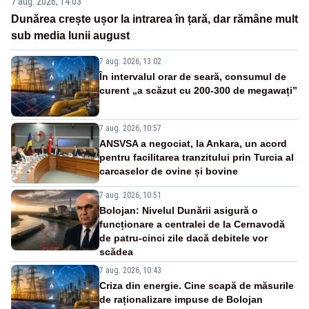
7 aug. 2026, 14:03
Dunărea crește ușor la intrarea în țară, dar rămâne mult
sub media lunii august
7 aug. 2026, 13:02
În intervalul orar de seară, consumul de
curent „a scăzut cu 200-300 de megawați”
7 aug. 2026, 10:57
ANSVSA a negociat, la Ankara, un acord
pentru facilitarea tranzitului prin Turcia al
carcaselor de ovine și bovine
7 aug. 2026, 10:51
Bolojan: Nivelul Dunării asigură o
funcționare a centralei de la Cernavodă
de patru-cinci zile dacă debitele vor
scădea
7 aug. 2026, 10:43
Criza din energie. Cine scapă de măsurile
de raționalizare impuse de Bolojan