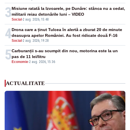
3
Misiune ratată la Izvoarele, pe Dunăre: stânca nu a cedat,
militarii reiau detonările luni – VIDEO
Social
-
2 aug. 2026, 15:48
4
Drona care a ținut Tulcea în alertă a zburat 20 de minute
deasupra apelor României. Au fost ridicate două F-16
Social
-
2 aug. 2026, 19:28
5
Carburanții s-au scumpit din nou, motorina este la un
pas de 11 lei/litru
Economie
-
2 aug. 2026, 15:36
ACTUALITATE