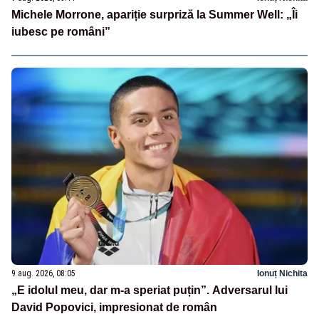
Michele Morrone, apariție surpriză la Summer Well: „Îi
iubesc pe români”
9 aug. 2026, 08:05
Ionuț Nichita
„E idolul meu, dar m-a speriat puțin”. Adversarul lui
David Popovici, impresionat de român