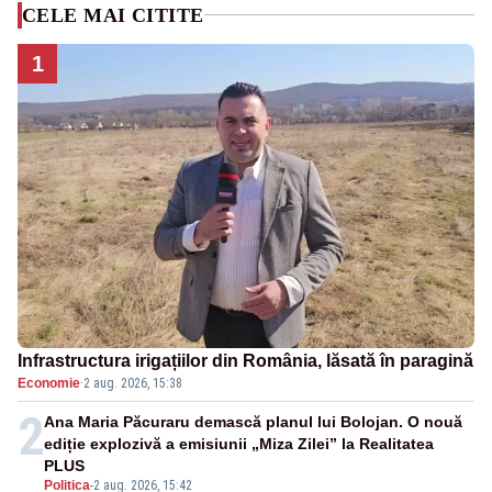
CELE MAI CITITE
1
Infrastructura irigațiilor din România, lăsată în paragină
Economie
·
2 aug. 2026, 15:38
2
Ana Maria Păcuraru demască planul lui Bolojan. O nouă
ediție explozivă a emisiunii „Miza Zilei” la Realitatea
PLUS
Politica
-
2 aug. 2026, 15:42