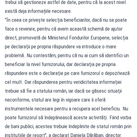
trebui să gestioneze astfel de date, pentru că la acest nivel
există deja informațiile necesare.
"În ceea ce priveşte selecţia beneficiarilor, dacă nu se poate
face o revenire, pentru că avem această schemă de ajutor
direct, promovată de Ministerul Fondurilor Europene, selecţia
pe declaraţii pe propria răspundere va introduce o mare
problemă. Nu contestăm, pentru că nu ai cum să identifici un
beneficiar la nivel furnizorului, dar declaraţia pe propria
răspundere este o declaraţie pe care furnizorul o depozitează
cel mult. Dar răspunderea pentru veridicitatea informaţiei
trebuie să fie a statului român, iar dacă se găsesc situaţii
neconforme, statul are legi în vigoare care îi oferă
instrumentele necesare pentru a recupera acel beneficiu. Nu
poate furnizorul să îndeplinească aceste activităţi. Fiind vorba
de bani publici, acestea trebuie îndeplinite de statul român prin
instituţiile de resort", a declarat Daniela Dărăban, director