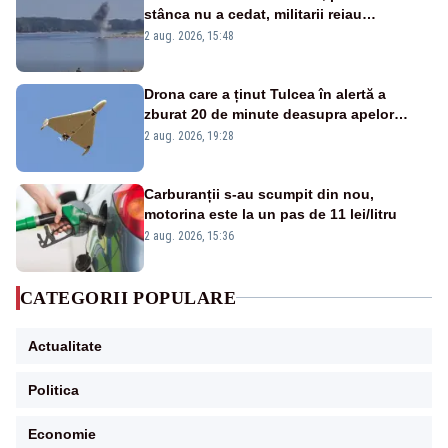
stânca nu a cedat, militarii reiau
detonările luni – VIDEO
2 aug. 2026, 15:48
Drona care a ținut Tulcea în alertă a
zburat 20 de minute deasupra apelor
României. Au fost ridicate două F-16
2 aug. 2026, 19:28
Carburanții s-au scumpit din nou,
motorina este la un pas de 11 lei/litru
2 aug. 2026, 15:36
CATEGORII POPULARE
Actualitate
Politica
Economie