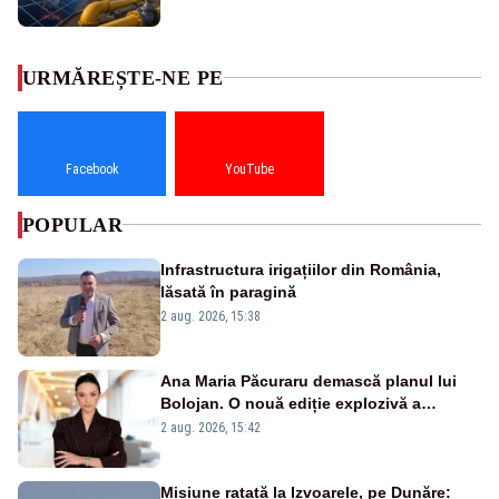
URMĂREȘTE-NE PE
Facebook
YouTube
POPULAR
Infrastructura irigațiilor din România,
lăsată în paragină
2 aug. 2026, 15:38
Ana Maria Păcuraru demască planul lui
Bolojan. O nouă ediție explozivă a
emisiunii „Miza Zilei” la Realitatea PLUS
2 aug. 2026, 15:42
Misiune ratată la Izvoarele, pe Dunăre: