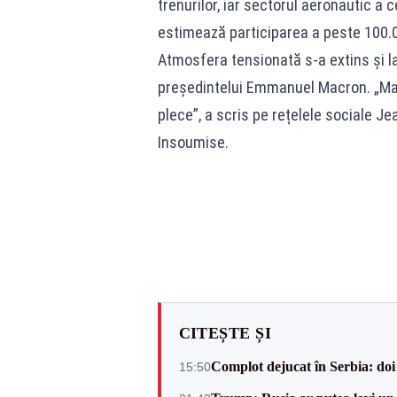
trenurilor, iar sectorul aeronautic a c
estimează participarea a peste 100.0
Atmosfera tensionată s-a extins și l
președintelui Emmanuel Macron. „Macr
plece”, a scris pe rețelele sociale J
Insoumise.
CITEȘTE ȘI
Complot dejucat în Serbia: doi 
15:50