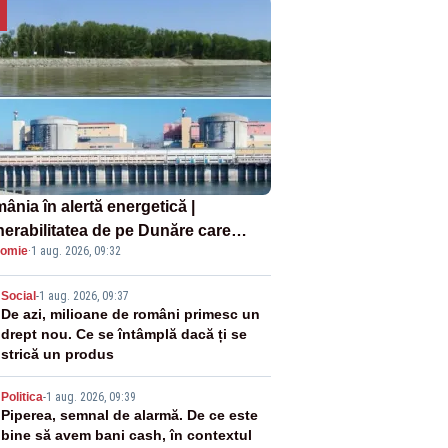
ânia în alertă energetică |
nerabilitatea de pe Dunăre care
omie
·
1 aug. 2026, 09:32
e în pericol Centrala Cernavodă era
oscută de pe vremea lui Ceaușescu
2
Social
-
1 aug. 2026, 09:37
De azi, milioane de români primesc un
drept nou. Ce se întâmplă dacă ți se
strică un produs
3
Politica
-
1 aug. 2026, 09:39
Piperea, semnal de alarmă. De ce este
bine să avem bani cash, în contextul