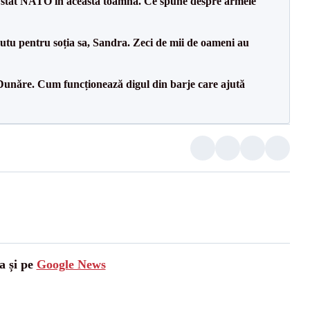
 stat NATO în această toamnă. Ce spune despre armele
tu pentru soția sa, Sandra. Zeci de mii de oameni au
Dunăre. Cum funcționează digul din barje care ajută
a și pe
Google News