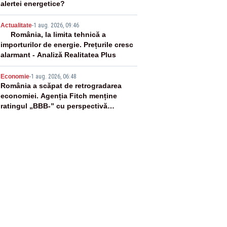
alertei energetice?
4
Actualitate
-
1 aug. 2026, 09:46
România, la limita tehnică a
importurilor de energie. Prețurile cresc
alarmant - Analiză Realitatea Plus
5
Economie
-
1 aug. 2026, 06:48
România a scăpat de retrogradarea
economiei. Agenția Fitch menține
ratingul „BBB-” cu perspectivă
negativă