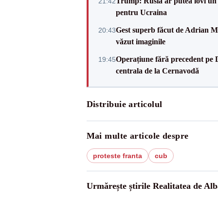
Trump: Rusia ar putea lovi un
21:42
pentru Ucraina
Gest superb făcut de Adrian Mu
20:43
văzut imaginile
Operațiune fără precedent pe 
19:45
centrala de la Cernavodă
Distribuie articolul
Mai multe articole despre
proteste franta
cub
Urmărește știrile Realitatea de Alb