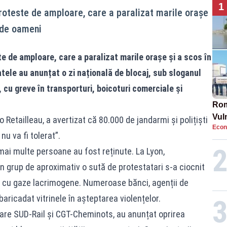
1
roteste de amploare, care a paralizat marile orașe
i de oameni
e de amploare, care a paralizat marile orașe și a scos în
atele au anunțat o zi națională de blocaj, sub sloganul
 cu greve în transporturi, boicoturi comerciale și
Rom
Vul
 Retailleau, a avertizat că 80.000 de jandarmi și polițiști
Econ
pun
nu va fi tolerat”.
cun
, mai multe persoane au fost reținute. La Lyon,
n grup de aproximativ o sută de protestatari s-a ciocnit
s cu gaze lacrimogene. Numeroase bănci, agenții de
ricadat vitrinele în așteptarea violențelor.
 care SUD-Rail și CGT-Cheminots, au anunțat oprirea