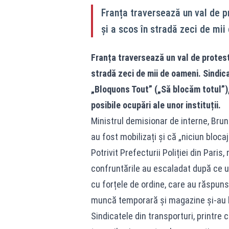
Franța traversează un val de p
și a scos în stradă zeci de mi
Franța traversează un val de protest
stradă zeci de mii de oameni. Sindic
„Bloquons Tout” („Să blocăm totul”),
posibile ocupări ale unor instituții.
Ministrul demisionar de interne, Bruno
au fost mobilizați și că „niciun blocaj 
Potrivit Prefecturii Poliției din Paris
confruntările au escaladat după ce u
cu forțele de ordine, care au răspun
muncă temporară și magazine și-au ba
Sindicatele din transporturi, printre