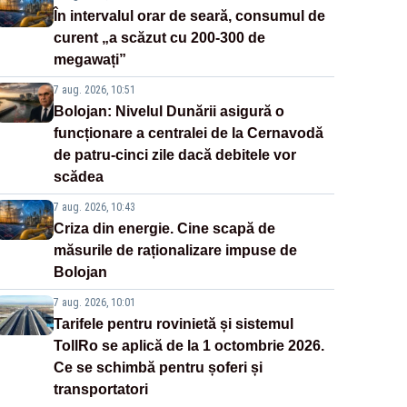
În intervalul orar de seară, consumul de
curent „a scăzut cu 200-300 de
megawați”
7 aug. 2026, 10:51
Bolojan: Nivelul Dunării asigură o
funcționare a centralei de la Cernavodă
de patru-cinci zile dacă debitele vor
scădea
7 aug. 2026, 10:43
Criza din energie. Cine scapă de
măsurile de raționalizare impuse de
Bolojan
7 aug. 2026, 10:01
Tarifele pentru rovinietă și sistemul
TollRo se aplică de la 1 octombrie 2026.
Ce se schimbă pentru șoferi și
transportatori