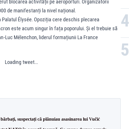
erut blocarea activității pe aeroporturi. Organizatorii
00 de manifestanți la nivel național.
a Palatul Élysée. Opoziția cere deschis plecarea
on este acum singur în fața poporului. Și el trebuie să
ean-Luc Mélenchon, liderul formațiunii La France
Loading tweet...
bărbați, suspectați că plănuiau asasinarea lui Vučić