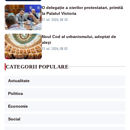
O delegație a oierilor protestatari, primită
la Palatul Victoria
31 iul. 2026, 08:30
Noul Cod al urbanismului, adoptat de
aleși
31 iul. 2026, 08:03
CATEGORII POPULARE
Actualitate
Politica
Economie
Social