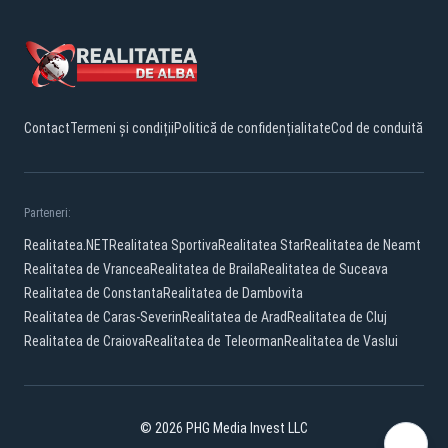
Contact
Termeni și condiții
Politică de confidențialitate
Cod de conduită
Parteneri:
Realitatea.NET
Realitatea Sportiva
Realitatea Star
Realitatea de Neamt
Realitatea de Vrancea
Realitatea de Braila
Realitatea de Suceava
Realitatea de Constanta
Realitatea de Dambovita
Realitatea de Caras-Severin
Realitatea de Arad
Realitatea de Cluj
Realitatea de Craiova
Realitatea de Teleorman
Realitatea de Vaslui
© 2026 PHG Media Invest LLC