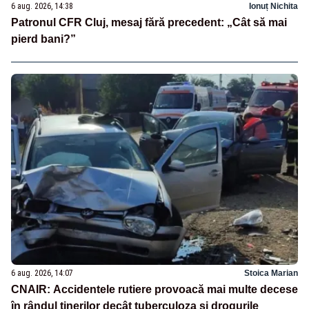
6 aug. 2026, 14:38
Ionuț Nichita
Patronul CFR Cluj, mesaj fără precedent: „Cât să mai
pierd bani?”
6 aug. 2026, 14:07
Stoica Marian
CNAIR: Accidentele rutiere provoacă mai multe decese
în rândul tinerilor decât tuberculoza și drogurile