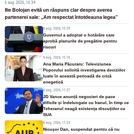
6 aug. 2026, 16:34
Ilie Bolojan evită un răspuns clar despre averea
partenerei sale: „Am respectat întotdeauna legea”
6 aug. 2026, 15:39
Guvernul a adoptat o hotărâre care
aprobă planurile de pregătire pentru
riscuri
6 aug. 2026, 15:18
Ana Maria Păcuraru: Televiziunea
Poporului solicită investigarea deciziilor
luate în această perioadă de criză
enegetică
6 aug. 2026, 11:27
JD Vance anunță negocieri de pace
dificile și îndelungate cu Iranul, în timp ce
Teheranul neagă existența discuțiilor cu
SUA
6 aug. 2026, 11:24
Nicușor Dan, suspendat pentru că nu