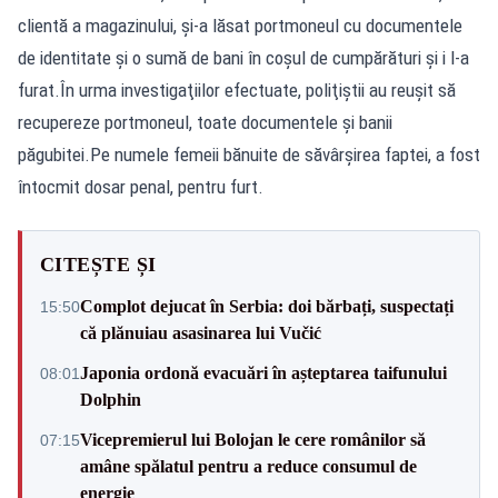
clientă a magazinului, şi-a lăsat portmoneul cu documentele
de identitate şi o sumă de bani în coşul de cumpărături şi i l-a
furat.În urma investigaţiilor efectuate, poliţiştii au reuşit să
recupereze portmoneul, toate documentele şi banii
păgubitei.Pe numele femeii bănuite de săvârșirea faptei, a fost
întocmit dosar penal, pentru furt.
CITEȘTE ȘI
Complot dejucat în Serbia: doi bărbați, suspectați
15:50
că plănuiau asasinarea lui Vučić
Japonia ordonă evacuări în așteptarea taifunului
08:01
Dolphin
Vicepremierul lui Bolojan le cere românilor să
07:15
amâne spălatul pentru a reduce consumul de
energie