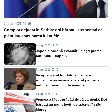
24 feb. 2026, 15:50
Complot dejucat în Serbia: doi bărbați, suspectați că
plănuiau asasinarea lui Vučić
7 aug. 2026, 08:01
Japonia ordonă evacuări în așteptarea
taifunului Dolphin
7 aug. 2026, 07:15
Vicepremierul lui Bolojan le cere
românilor să amâne spălatul pentru a
reduce consumul de energie
6 aug. 2026, 21:39
Vremea a făcut prăpăd după caniculă. Doi
bărbați au murit loviți de trăsnet în râul
Mureș