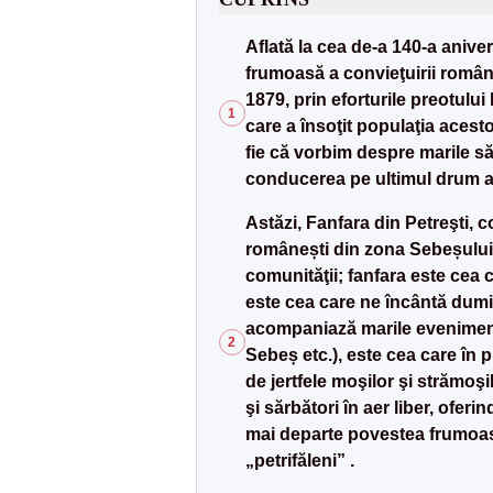
Aflată la cea de-a 140-a anive
frumoasă a convieţuirii român
1879, prin eforturile preotului
1
care a însoţit populaţia acest
fie că vorbim despre marile săr
conducerea pe ultimul drum a c
Astăzi, Fanfara din Petreşti, co
românești din zona Sebeșului, 
comunităţii; fanfara este cea c
este cea care ne încântă dumin
acompaniază marile evenimente 
2
Sebeș etc.), este cea care în
de jertfele moşilor şi strămoşi
şi sărbători în aer liber, ofer
mai departe povestea frumoasă
„petrifăleni” .