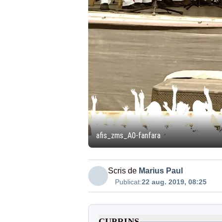
afis_zms_A0-fanfara
Scris de
Marius Paul
Publicat:
22 aug. 2019, 08:25
CUPRINS