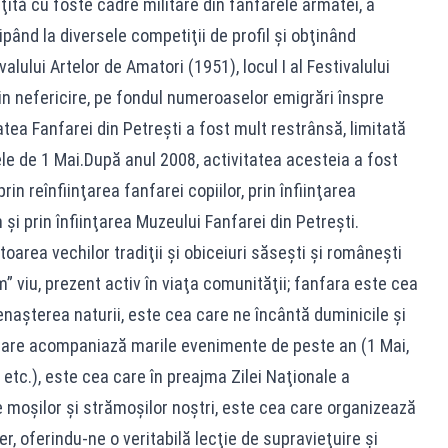
ţită cu foste cadre militare din fanfarele armatei, a
cipând la diversele competiţii de profil şi obţinând
valului Artelor de Amatori (1951), locul I al Festivalului
n nefericire, pe fondul numeroaselor emigrări înspre
tea Fanfarei din Petreşti a fost mult restrânsă, limitată
le de 1 Mai.După anul 2008, activitatea acesteia a fost
rin reînfiinţarea fanfarei copiilor, prin înfiinţarea
şi prin înfiinţarea Muzeului Fanfarei din Petreşti.
toarea vechilor tradiţii şi obiceiuri săseşti și românești
” viu, prezent activ în viaţa comunităţii; fanfara este cea
enaşterea naturii, este cea care ne încântă duminicile şi
 care acompaniază marile evenimente de peste an (1 Mai,
ș etc.), este cea care în preajma Zilei Naţionale a
 moşilor şi strămoşilor noştri, este cea care organizează
ber, oferindu-ne o veritabilă lecţie de supravieţuire şi