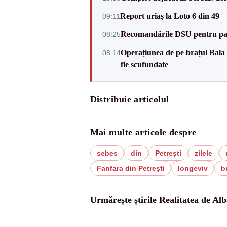
Report uriaș la Loto 6 din 49
09:11
Recomandările DSU pentru parti
08:25
Operațiunea de pe brațul Bala a
08:14
fie scufundate
Distribuie articolul
Mai multe articole despre
sebes
din
Petrești
zilele
Fanfara din Petreşti
longeviv
b
Urmărește știrile Realitatea de Alb