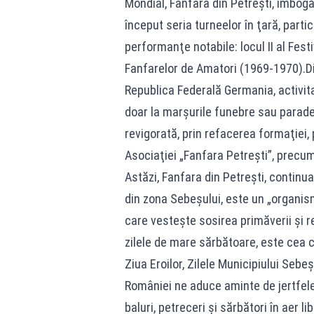
Mondial, Fanfara din Petreşti, îmbogă
început seria turneelor în ţară, parti
performanţe notabile: locul II al Festi
Fanfarelor de Amatori (1969-1970).Di
Republica Federală Germania, activita
doar la marşurile funebre sau parade
revigorată, prin refacerea formaţiei, p
Asociaţiei „Fanfara Petreşti”, precum 
Astăzi, Fanfara din Petreşti, continua
din zona Sebeșului, este un „organism
care vesteşte sosirea primăverii şi r
zilele de mare sărbătoare, este cea
Ziua Eroilor, Zilele Municipiului Sebe
României ne aduce aminte de jertfele
baluri, petreceri şi sărbători în aer li