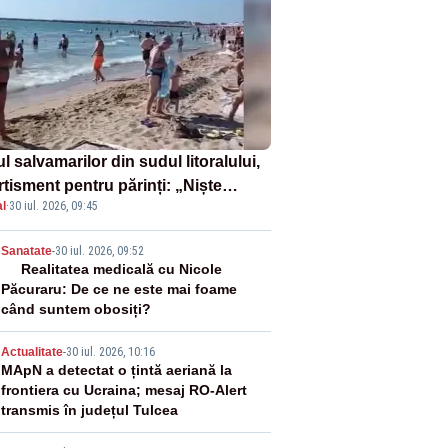
l salvamarilor din sudul litoralului,
rtisment pentru părinți: „Niște
l
·
30 iul. 2026, 09:45
uri de înot la piscină nu sunt
iciente”
2
Sanatate
-
30 iul. 2026, 09:52
Realitatea medicală cu Nicole
Păcuraru: De ce ne este mai foame
când suntem obosiți?
3
Actualitate
-
30 iul. 2026, 10:16
MApN a detectat o țintă aeriană la
frontiera cu Ucraina; mesaj RO-Alert
transmis în județul Tulcea