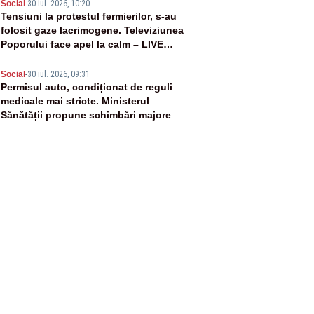
4
Social
-
30 iul. 2026, 10:20
Tensiuni la protestul fermierilor, s-au
folosit gaze lacrimogene. Televiziunea
Poporului face apel la calm – LIVE
TEXT
5
Social
-
30 iul. 2026, 09:31
Permisul auto, condiționat de reguli
medicale mai stricte. Ministerul
Sănătății propune schimbări majore