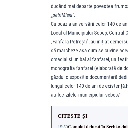
ducând mai departe povestea frumoas
„petrifăleni”
.
Cu ocazia aniversării celor 140 de ani 
Local al Municipiului Sebeș, Centrul 
„Fanfara Petrești”, au inițiat demers
să marcheze așa cum se cuvine acest
omagial și un bal al fanfarei, un festi
monografia fanfarei (elaborată de do
găzdui o expoziție documentară dedic
lungul celor 140 de ani de existență
au-loc-zilele-municipiului-sebes/
CITEȘTE ȘI
Complot dejucat în Serbia: doi 
15:50