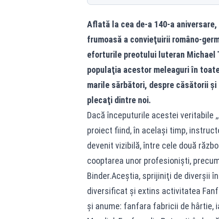
Aflată la cea de-a 140-a aniversare
frumoasă a convieţuirii româno-germa
eforturile preotului luteran Michael 
populaţia acestor meleaguri în toate
marile sărbători, despre căsătorii ş
plecaţi dintre noi.
Dacă începuturile acestei veritabile ,
proiect fiind, în acelaşi timp, instruc
devenit vizibilă, între cele două ră
cooptarea unor profesionişti, prec
Binder.Aceştia, sprijiniţi de diverşii 
diversificat şi extins activitatea Fan
şi anume: fanfara fabricii de hârtie, 