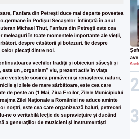
rsare, Fanfara din Petreşti duce mai departe povestea
o-germane în Podişul Secaşelor. Înfiinţată în anul
 luteran Michael Thut, Fanfara din Petreşti este cea
or meleaguri în toate momentele importante ale vieţii,
bători, despre căsătorii şi botezuri, fie despre
Șefu
elor plecaţi dintre noi.
ave
ntinuatoarea vechilor tradiţii şi obiceiuri săseşti și
Socia
curs
este un „organism” viu, prezent activ în viaţa
suf
are vesteşte sosirea primăverii şi renaşterea naturii,
icile şi zilele de mare sărbătoare, este cea care
de peste an (1 Mai, Ziua Eroilor, Zilele Municipiului
 preajma Zilei Naţionale a României ne aduce aminte
lor noştri, este cea care organizează baluri, petreceri
indu-ne o veritabilă lecţie de supravieţuire şi ducând
 a generaţiilor de muzicieni și instrumentişti