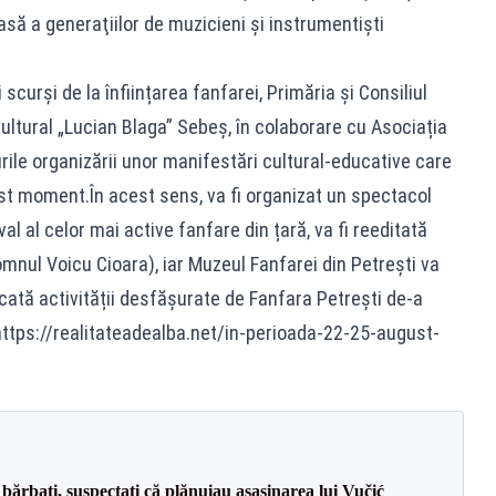
ă a generaţiilor de muzicieni și instrumentişti
scurși de la înființarea fanfarei, Primăria și Consiliul
Cultural „Lucian Blaga” Sebeș, în colaborare cu Asociația
urile organizării unor manifestări cultural-educative care
 moment.În acest sens, va fi organizat un spectacol
val al celor mai active fanfare din țară, va fi reeditată
mnul Voicu Cioara), iar Muzeul Fanfarei din Petrești va
ată activității desfășurate de Fanfara Petrești de-a
.https://realitateadealba.net/in-perioada-22-25-august-
bărbați, suspectați că plănuiau asasinarea lui Vučić