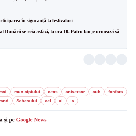
ciparea în siguranță la festivaluri
l Dunării se reia astăzi, la ora 10. Patru barje urmează să
mai
municipiului
ceas
aniversar
cub
fanfara
rand
Sebesului
cel
al
la
a și pe
Google News