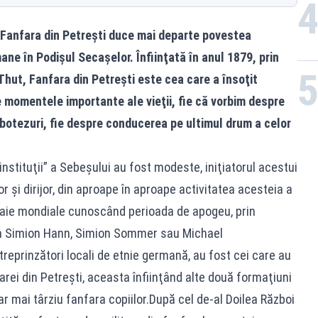
, Fanfara din Petreşti duce mai departe povestea
ne în Podişul Secaşelor. Înfiinţată în anul 1879, prin
Thut, Fanfara din Petreşti este cea care a însoţit
 momentele importante ale vieţii, fie că vorbim despre
i botezuri, fie despre conducerea pe ultimul drum a celor
,instituţii” a Sebeşului au fost modeste, iniţiatorul acestui
tor şi dirijor, din aproape în aproape activitatea acesteia a
zboaie mondiale cunoscând perioada de apogeu, prin
um Simion Hann, Simion Sommer sau Michael
întreprinzători locali de etnie germană, au fost cei care au
farei din Petreşti, aceasta înfiinţând alte două formaţiuni
iar mai târziu fanfara copiilor.După cel de-al Doilea Război