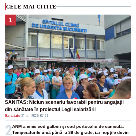
CELE MAI CITITE
1
SANITAS: Niciun scenariu favorabil pentru angajații
din sănătate în proiectul Legii salarizării
Sanatate
·
31 iul. 2026, 07:29
2
ANM a emis cod galben și cod portocaliu de caniculă.
Temperaturile urcă până la 38 de grade, iar nopțile devin