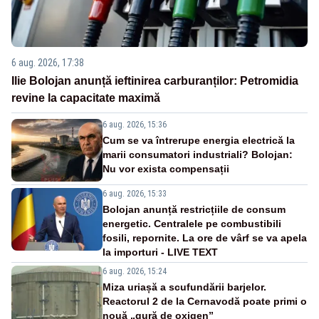
6 aug. 2026, 17:38
Ilie Bolojan anunță ieftinirea carburanților: Petromidia
revine la capacitate maximă
6 aug. 2026, 15:36
Cum se va întrerupe energia electrică la
marii consumatori industriali? Bolojan:
Nu vor exista compensații
6 aug. 2026, 15:33
Bolojan anunță restricțiile de consum
energetic. Centralele pe combustibili
fosili, repornite. La ore de vârf se va apela
la importuri - LIVE TEXT
6 aug. 2026, 15:24
Miza uriașă a scufundării barjelor.
Reactorul 2 de la Cernavodă poate primi o
nouă „gură de oxigen”