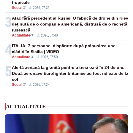
tropicale
Social
-
31 iul. 2026, 07:39
3
Atac fără precedent al Rusiei. O fabrică de drone din Kiev
deținută de o companie americană, distrusă de o rachetă
rusească
Actualitate
-
31 iul. 2026, 07:40
4
ITALIA: 7 persoane, dispărute după prăbușirea unei
clădiri în Sicilia | VIDEO
Actualitate
-
31 iul. 2026, 07:50
5
Alertă aeriană la graniță pentru a treia oară în 24 de ore.
Două aeronave Eurofighter britanice au fost ridicate de la
sol
Social
-
31 iul. 2026, 07:24
ACTUALITATE