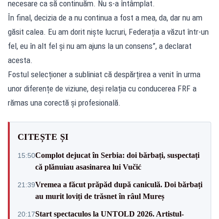
necesare ca să continuăm. Nu s-a întâmplat.
În final, decizia de a nu continua a fost a mea, da, dar nu am
găsit calea. Eu am dorit niște lucruri, Federația a văzut într-un
fel, eu în alt fel și nu am ajuns la un consens”, a declarat
acesta.
Fostul selecționer a subliniat că despărțirea a venit în urma
unor diferențe de viziune, deși relația cu conducerea FRF a
rămas una corectă și profesională.
CITEȘTE ȘI
Complot dejucat în Serbia: doi bărbați, suspectați
15:50
că plănuiau asasinarea lui Vučić
Vremea a făcut prăpăd după caniculă. Doi bărbați
21:39
au murit loviți de trăsnet în râul Mureș
Start spectaculos la UNTOLD 2026. Artistul-
20:17