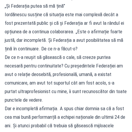
„Și Federația putea să mă țină”
Iordănescu susține că situația este mai complexă decât a
fost prezentată public și că și Federația ar fi avut la rândul ei
opțiunea de a continua colaborarea. „Este o afirmație foarte
justă, dar incompletă. Și Federația a avut posibilitatea să mă
țină în continuare. De ce n-a făcut-o?
De ce n-a reușit să găsească o cale, să creeze puntea
necesară pentru continuitate? Cu președintele Federației am
avut o relație deosebită, profesională, umană, a existat
comunicare, am avut tot suportul cât am fost acolo, s-a
purtat ultraprofesionist cu mine, îi sunt recunoscător din toate
punctele de vedere.
Dar e incompletă afirmația. A spus chiar domnia sa că a fost
cea mai bună performanță a echipei naționale din ultimii 24 de
ani. Și atunci probabil că trebuia să găsească mijloacele