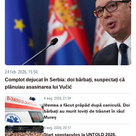
24 feb. 2026, 15:50
Complot dejucat în Serbia: doi bărbați, suspectați că
plănuiau asasinarea lui Vučić
6 aug. 2026, 21:39
Vremea a făcut prăpăd după caniculă. Doi
bărbați au murit loviți de trăsnet în râul
Mureș
6 aug. 2026, 20:17
Start spectaculos la UNTOLD 2026.