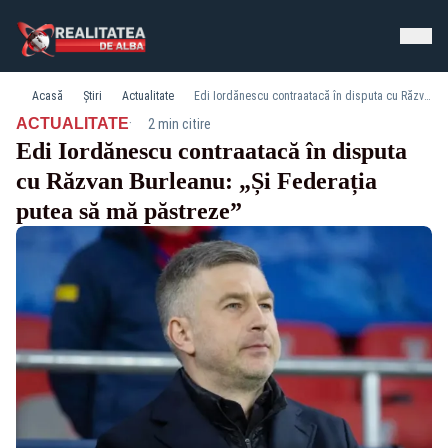
Acasă
Știri
Actualitate
Edi Iordănescu contraatacă în disputa cu Răzvan Burleanu: „Și Federația putea să mă păstreze”
·
ACTUALITATE
2 min citire
Edi Iordănescu contraatacă în disputa
cu Răzvan Burleanu: „Și Federația
putea să mă păstreze”