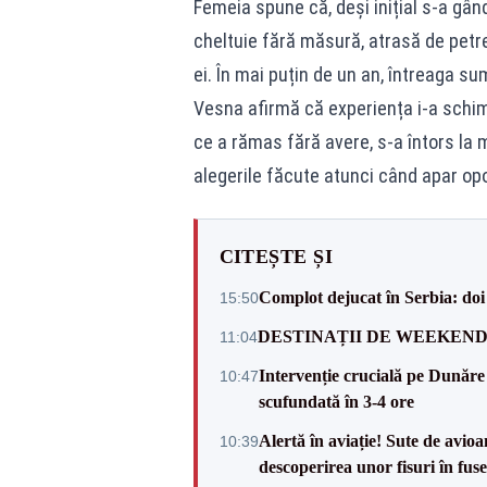
Femeia spune că, deși inițial s-a gân
cheltuie fără măsură, atrasă de petrec
ei. În mai puțin de un an, întreaga su
Vesna afirmă că experiența i-a schim
ce a rămas fără avere, s-a întors la
alegerile făcute atunci când apar opo
CITEȘTE ȘI
Complot dejucat în Serbia: doi 
15:50
DESTINAȚII DE WEEKEND: sfâr
11:04
Intervenție crucială pe Dunăr
10:47
scufundată în 3-4 ore
Alertă în aviație! Sute de avio
10:39
descoperirea unor fisuri în fuse