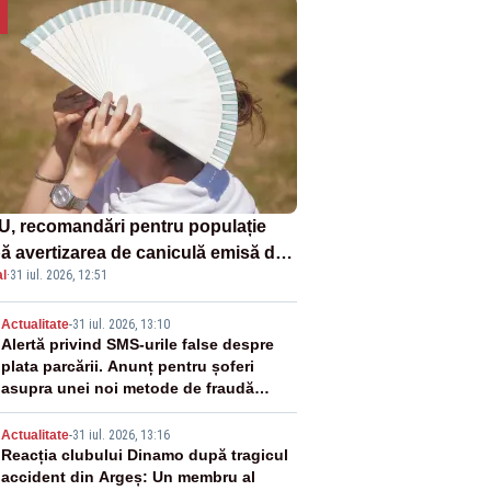
U, recomandări pentru populație
ă avertizarea de caniculă emisă de
l
·
31 iul. 2026, 12:51
eorologi
2
Actualitate
-
31 iul. 2026, 13:10
Alertă privind SMS-urile false despre
plata parcării. Anunț pentru șoferi
asupra unei noi metode de fraudă
online
3
Actualitate
-
31 iul. 2026, 13:16
Reacția clubului Dinamo după tragicul
accident din Argeș: Un membru al