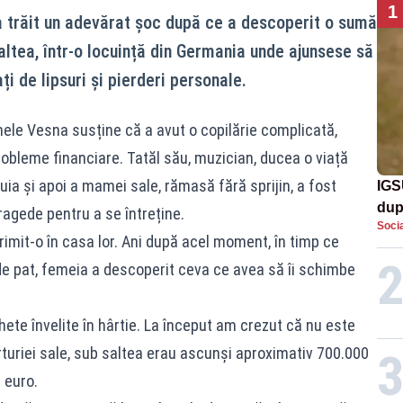
1
a trăit un adevărat șoc după ce a descoperit o sumă
altea, într-o locuință din Germania unde ajunsese să
ți de lipsuri și pierderi personale.
le Vesna susține că a avut o copilărie complicată,
probleme financiare. Tatăl său, muzician, ducea o viață
ia și apoi a mamei sale, rămasă fără sprijin, a fost
IGS
dup
agede pentru a se întreține.
Socia
met
rimit-o în casa lor. Ani după acel moment, în timp ce
de pat, femeia a descoperit ceva ce avea să îi schimbe
ete învelite în hârtie. La început am crezut că nu este
ărturiei sale, sub saltea erau ascunși aproximativ 700.000
 euro.