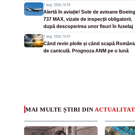
7 aug. 2026, 10:39
Alertă în aviație! Sute de avioane Boein
737 MAX, vizate de inspecții obligatorii,
după descoperirea unor fisuri în fuselaj
7 aug. 2026, 10:01
Când revin ploile și când scapă Români
de caniculă. Prognoza ANM pe o lună
MAI MULTE ȘTIRI DIN
ACTUALITAT