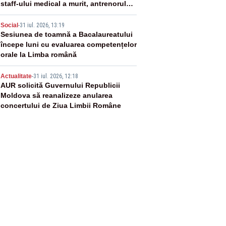
staff-ului medical a murit, antrenorul
Adrian Ropotan este în spital
4
Social
-
31 iul. 2026, 13:19
Sesiunea de toamnă a Bacalaureatului
începe luni cu evaluarea competențelor
orale la Limba română
5
Actualitate
-
31 iul. 2026, 12:18
AUR solicită Guvernului Republicii
Moldova să reanalizeze anularea
concertului de Ziua Limbii Române