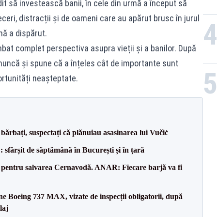
dit să investească banii, în cele din urmă a început să
eri, distracții și de oameni care au apărut brusc în jurul
mă a dispărut.
bat complet perspectiva asupra vieții și a banilor. După
 muncă și spune că a înțeles cât de importante sunt
rtunități neașteptate.
bărbați, suspectați că plănuiau asasinarea lui Vučić
șit de săptămână în București și în țară
e pentru salvarea Cernavodă. ANAR: Fiecare barjă va fi
ane Boeing 737 MAX, vizate de inspecții obligatorii, după
laj