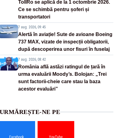
TollRo se aplică de la 1 octombrie 2026.
Ce se schimbă pentru șoferi și
transportatori
7 aug. 2026, 09:45
Alertă în aviație! Sute de avioane Boeing
737 MAX, vizate de inspecții obligatorii,
după descoperirea unor fisuri în fuselaj
7 aug. 2026, 08:42
România află astăzi ratingul de țară în
urma evaluării Moody’s. Bolojan: „Trei
sunt factorii-cheie care stau la baza
acestor evaluări”
URMĂREȘTE-NE PE
Facebook
YouTube