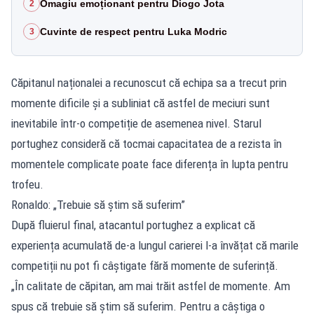
Omagiu emoționant pentru Diogo Jota
2
Cuvinte de respect pentru Luka Modric
3
Căpitanul naționalei a recunoscut că echipa sa a trecut prin
momente dificile și a subliniat că astfel de meciuri sunt
inevitabile într-o competiție de asemenea nivel. Starul
portughez consideră că tocmai capacitatea de a rezista în
momentele complicate poate face diferența în lupta pentru
trofeu.
Ronaldo: „Trebuie să știm să suferim”
După fluierul final, atacantul portughez a explicat că
experiența acumulată de-a lungul carierei l-a învățat că marile
competiții nu pot fi câștigate fără momente de suferință.
„În calitate de căpitan, am mai trăit astfel de momente. Am
spus că trebuie să ştim să suferim. Pentru a câştiga o