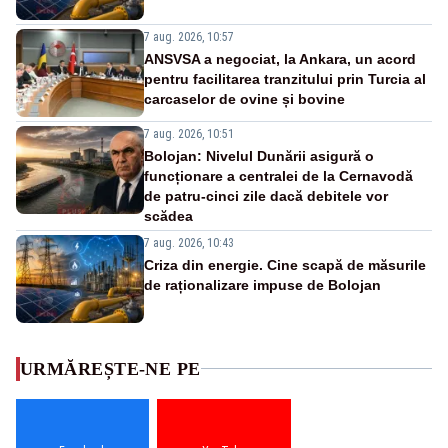
7 aug. 2026, 10:57
ANSVSA a negociat, la Ankara, un acord
pentru facilitarea tranzitului prin Turcia al
carcaselor de ovine și bovine
7 aug. 2026, 10:51
Bolojan: Nivelul Dunării asigură o
funcționare a centralei de la Cernavodă
de patru-cinci zile dacă debitele vor
scădea
7 aug. 2026, 10:43
Criza din energie. Cine scapă de măsurile
de raționalizare impuse de Bolojan
URMĂREȘTE-NE PE