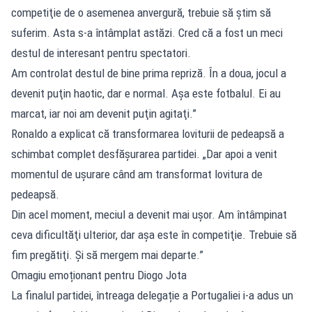
competiţie de o asemenea anvergură, trebuie să ştim să
suferim. Asta s-a întâmplat astăzi. Cred că a fost un meci
destul de interesant pentru spectatori.
Am controlat destul de bine prima repriză. În a doua, jocul a
devenit puţin haotic, dar e normal. Aşa este fotbalul. Ei au
marcat, iar noi am devenit puţin agitaţi.”
Ronaldo a explicat că transformarea loviturii de pedeapsă a
schimbat complet desfășurarea partidei. „Dar apoi a venit
momentul de uşurare când am transformat lovitura de
pedeapsă.
Din acel moment, meciul a devenit mai uşor. Am întâmpinat
ceva dificultăţi ulterior, dar aşa este în competiţie. Trebuie să
fim pregătiţi. Şi să mergem mai departe.”
Omagiu emoționant pentru Diogo Jota
La finalul partidei, întreaga delegație a Portugaliei i-a adus un