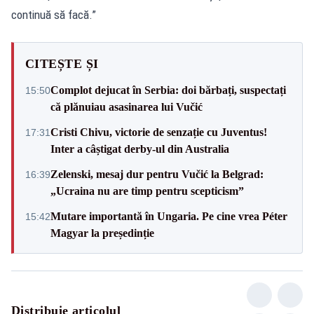
continuă să facă.”
CITEȘTE ȘI
Complot dejucat în Serbia: doi bărbați, suspectați
15:50
că plănuiau asasinarea lui Vučić
Cristi Chivu, victorie de senzație cu Juventus!
17:31
Inter a câștigat derby-ul din Australia
Zelenski, mesaj dur pentru Vučić la Belgrad:
16:39
„Ucraina nu are timp pentru scepticism”
Mutare importantă în Ungaria. Pe cine vrea Péter
15:42
Magyar la președinție
Distribuie articolul