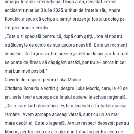
omagiu fostului internațional Diogo Jota, decedat într-un
accident rutier pe 3 iulie 2025, alături de fratele său, Andre.
Ronaldo a spus că echipa a simțit prezența fostului coleg pe
tot parcursul meciului.
„Este o zi specială pentru că, după cum ştiţi, Jota al nostru
străluceşte de acolo de sus asupra noastră. Este un moment
deosebit. Cu toţii îi simţim prezenţa alături de noi şi a fost cât
se poate de firesc să câştigăm astăzi, pentru a-l onora în cel
mai bun mod posibil.”
Cuvinte de respect pentru Luka Modric
Cristiano Ronaldo a vorbit și despre Luka Modric, care, la 40 de
ani, este foarte aproape de finalul carierei la echipa națională.
„Da, mi-am luat rămas-bun. Este o legendă a fotbalului şi aşa
rămâne. Avem aproape aceeaşi vârstă, sunt cu un an mai
mare decât el. Este o legendă. Am un respect deosebit pentru
Modric, pentru ceea ce a realizat în fotbal şi pentru ceea ce