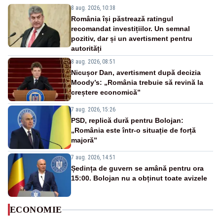
8 aug. 2026, 10:38
România își păstrează ratingul
recomandat investițiilor. Un semnal
pozitiv, dar și un avertisment pentru
autorități
8 aug. 2026, 08:51
Nicușor Dan, avertisment după decizia
Moody’s: „România trebuie să revină la
creștere economică”
7 aug. 2026, 15:26
PSD, replică dură pentru Bolojan:
„România este într-o situație de forță
majoră”
7 aug. 2026, 14:51
Ședința de guvern se amână pentru ora
15:00. Bolojan nu a obținut toate avizele
ECONOMIE