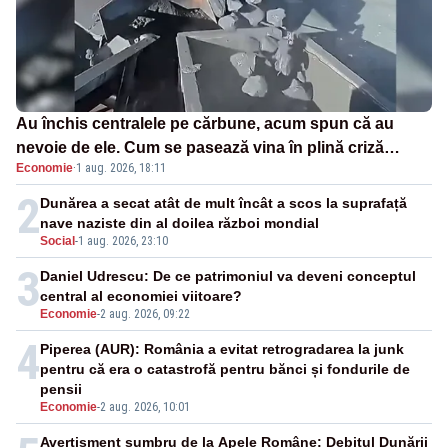
Au închis centralele pe cărbune, acum spun că au
nevoie de ele. Cum se pasează vina în plină criză
Economie
·
1 aug. 2026, 18:11
energetică
2
Dunărea a secat atât de mult încât a scos la suprafață
nave naziste din al doilea război mondial
Social
-
1 aug. 2026, 23:10
3
Daniel Udrescu: De ce patrimoniul va deveni conceptul
central al economiei viitoare?
Economie
-
2 aug. 2026, 09:22
4
Piperea (AUR): România a evitat retrogradarea la junk
pentru că era o catastrofă pentru bănci și fondurile de
pensii
Economie
-
2 aug. 2026, 10:01
Avertisment sumbru de la Apele Române: Debitul Dunării