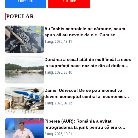
Facebook
YouTube
POPULAR
Au închis centralele pe cărbune, acum
spun că au nevoie de ele. Cum se
pasează vina în plină criză energetică
1 aug. 2026, 18:11
Dunărea a secat atât de mult încât a scos
la suprafață nave naziste din al doilea
război mondial
1 aug. 2026, 23:10
Daniel Udrescu: De ce patrimoniul va
deveni conceptul central al economiei
viitoare?
2 aug. 2026, 09:22
Piperea (AUR): România a evitat
retrogradarea la junk pentru că era o
catastrofă pentru bănci și fondurile de
2 aug. 2026, 10:01