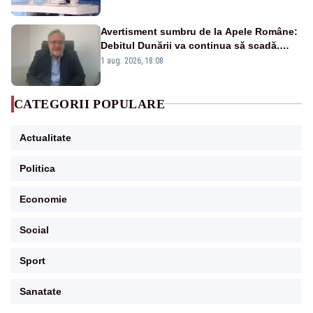
pensii
Avertisment sumbru de la Apele Române:
Debitul Dunării va continua să scadă.
Cernavodă s-ar putea închide în 4 zile
1 aug. 2026, 18:08
CATEGORII POPULARE
Actualitate
Politica
Economie
Social
Sport
Sanatate