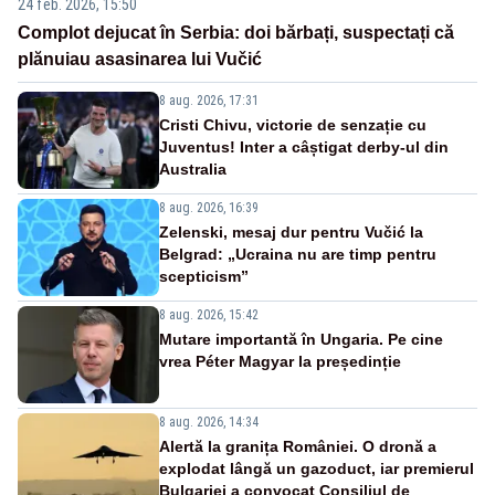
24 feb. 2026, 15:50
Complot dejucat în Serbia: doi bărbați, suspectați că
plănuiau asasinarea lui Vučić
8 aug. 2026, 17:31
Cristi Chivu, victorie de senzație cu
Juventus! Inter a câștigat derby-ul din
Australia
8 aug. 2026, 16:39
Zelenski, mesaj dur pentru Vučić la
Belgrad: „Ucraina nu are timp pentru
scepticism”
8 aug. 2026, 15:42
Mutare importantă în Ungaria. Pe cine
vrea Péter Magyar la președinție
8 aug. 2026, 14:34
Alertă la granița României. O dronă a
explodat lângă un gazoduct, iar premierul
Bulgariei a convocat Consiliul de