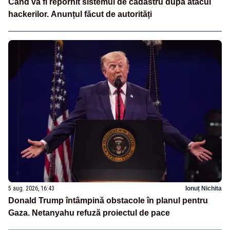
Când va fi repornit sistemul de cadastru după atacul
hackerilor. Anunțul făcut de autorități
5 aug. 2026, 16:43
Ionuț Nichita
Donald Trump întâmpină obstacole în planul pentru
Gaza. Netanyahu refuză proiectul de pace