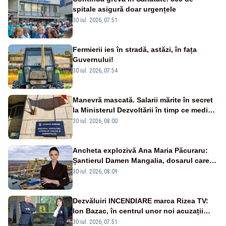
spitale asigură doar urgențele
30 iul. 2026, 07:51
Fermierii ies în stradă, astăzi, în fața
Guvernului!
30 iul. 2026, 07:54
Manevră mascată. Salarii mărite în secret
la Ministerul Dezvoltării în timp ce medicii
ies în stradă
30 iul. 2026, 08:00
Ancheta explozivă Ana Maria Păcuraru:
Șantierul Damen Mangalia, dosarul care
scufundă apărarea României
30 iul. 2026, 08:09
Dezvăluiri INCENDIARE marca Rizea TV:
Ion Bazac, în centrul unor noi acuzații
publice
30 iul. 2026, 07:51