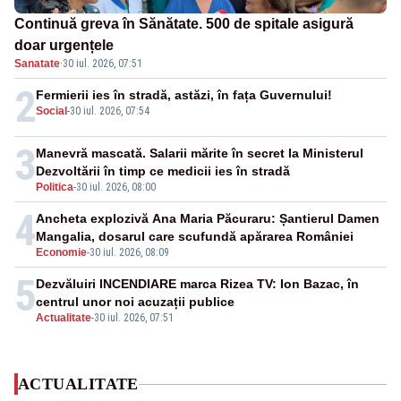
Continuă greva în Sănătate. 500 de spitale asigură
doar urgențele
Sanatate
·
30 iul. 2026, 07:51
2
Fermierii ies în stradă, astăzi, în fața Guvernului!
Social
-
30 iul. 2026, 07:54
3
Manevră mascată. Salarii mărite în secret la Ministerul
Dezvoltării în timp ce medicii ies în stradă
Politica
-
30 iul. 2026, 08:00
4
Ancheta explozivă Ana Maria Păcuraru: Șantierul Damen
Mangalia, dosarul care scufundă apărarea României
Economie
-
30 iul. 2026, 08:09
5
Dezvăluiri INCENDIARE marca Rizea TV: Ion Bazac, în
centrul unor noi acuzații publice
Actualitate
-
30 iul. 2026, 07:51
ACTUALITATE