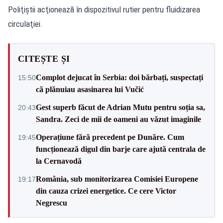
Poliţiştii acţionează în dispozitivul rutier pentru fluidizarea
circulaţiei.
CITEȘTE ȘI
Complot dejucat în Serbia: doi bărbați, suspectați
15:50
că plănuiau asasinarea lui Vučić
Gest superb făcut de Adrian Mutu pentru soția sa,
20:43
Sandra. Zeci de mii de oameni au văzut imaginile
Operațiune fără precedent pe Dunăre. Cum
19:45
funcționează digul din barje care ajută centrala de
la Cernavodă
România, sub monitorizarea Comisiei Europene
19:17
din cauza crizei energetice. Ce cere Victor
Negrescu