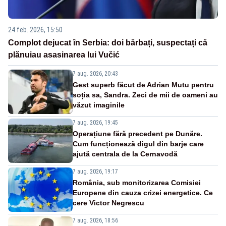
24 feb. 2026, 15:50
Complot dejucat în Serbia: doi bărbați, suspectați că
plănuiau asasinarea lui Vučić
7 aug. 2026, 20:43
Gest superb făcut de Adrian Mutu pentru
soția sa, Sandra. Zeci de mii de oameni au
văzut imaginile
7 aug. 2026, 19:45
Operațiune fără precedent pe Dunăre.
Cum funcționează digul din barje care
ajută centrala de la Cernavodă
7 aug. 2026, 19:17
România, sub monitorizarea Comisiei
Europene din cauza crizei energetice. Ce
cere Victor Negrescu
7 aug. 2026, 18:56