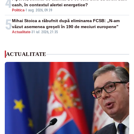
4
cash, în contextul alertei energetice?
Politica
-
1 aug. 2026, 09:39
5
Mihai Stoica a răbufnit după eliminarea FCSB: „N-am
văzut asemenea greșeli în 190 de meciuri europene”
Actualitate
-
31 iul. 2026, 21:35
ACTUALITATE