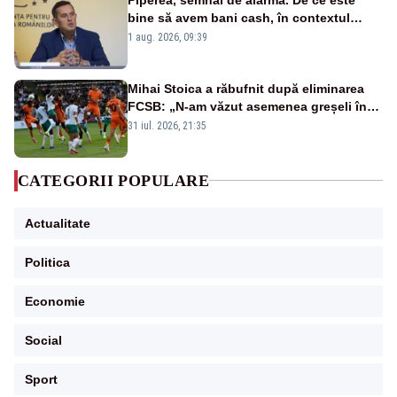
bine să avem bani cash, în contextul
alertei energetice?
1 aug. 2026, 09:39
Mihai Stoica a răbufnit după eliminarea
FCSB: „N-am văzut asemenea greșeli în
190 de meciuri europene”
31 iul. 2026, 21:35
CATEGORII POPULARE
Actualitate
Politica
Economie
Social
Sport