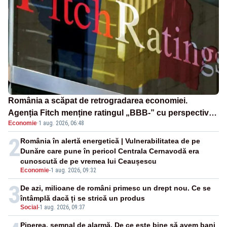
România a scăpat de retrogradarea economiei.
Agenția Fitch menține ratingul „BBB-” cu perspectivă
Economie
·
1 aug. 2026, 06:48
negativă
2
România în alertă energetică | Vulnerabilitatea de pe
Dunăre care pune în pericol Centrala Cernavodă era
cunoscută de pe vremea lui Ceaușescu
Economie
-
1 aug. 2026, 09:32
3
De azi, milioane de români primesc un drept nou. Ce se
întâmplă dacă ți se strică un produs
Social
-
1 aug. 2026, 09:37
Piperea, semnal de alarmă. De ce este bine să avem bani