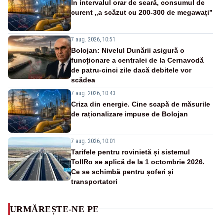
În intervalul orar de seară, consumul de
curent „a scăzut cu 200-300 de megawați”
7 aug. 2026, 10:51
Bolojan: Nivelul Dunării asigură o
funcționare a centralei de la Cernavodă
de patru-cinci zile dacă debitele vor
scădea
7 aug. 2026, 10:43
Criza din energie. Cine scapă de măsurile
de raționalizare impuse de Bolojan
7 aug. 2026, 10:01
Tarifele pentru rovinietă și sistemul
TollRo se aplică de la 1 octombrie 2026.
Ce se schimbă pentru șoferi și
transportatori
URMĂREȘTE-NE PE