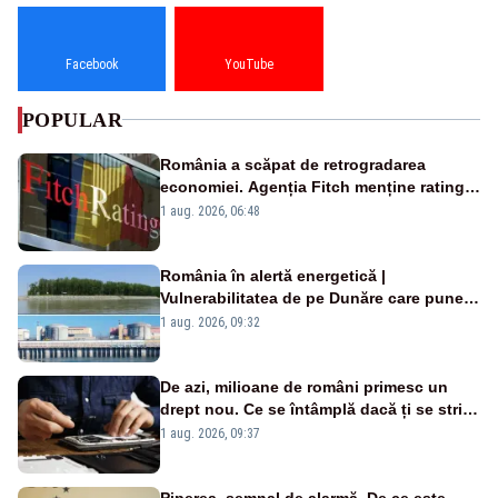
Facebook
YouTube
POPULAR
România a scăpat de retrogradarea
economiei. Agenția Fitch menține ratingul
„BBB-” cu perspectivă negativă
1 aug. 2026, 06:48
România în alertă energetică |
Vulnerabilitatea de pe Dunăre care pune
în pericol Centrala Cernavodă era
1 aug. 2026, 09:32
cunoscută de pe vremea lui Ceaușescu
De azi, milioane de români primesc un
drept nou. Ce se întâmplă dacă ți se strică
un produs
1 aug. 2026, 09:37
Piperea, semnal de alarmă. De ce este