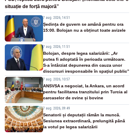
situație de forță majoră”
7 aug. 2026, 14:51
Ședința de guvern se amână pentru ora
15:00. Bolojan nu a obținut toate avizele
7 aug. 2026, 11:51
Bolojan, despre legea salarizării: „Ar
putea fi adoptată în perioada următoare.
S-a întârziat depunerea din cauza unor
discursuri iresponsabile în spaţiul public”
7 aug. 2026, 10:57
ANSVSA a negociat, la Ankara, un acord
pentru facilitarea tranzitului prin Turcia al
carcaselor de ovine și bovine
7 aug. 2026, 09:49
Senatorii și deputații rămân la muncă.
Sesiunea extraordinară, prelungită până
la votul pe legea salarizării