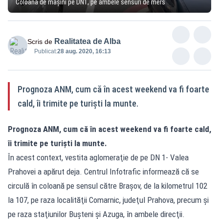
Coloană de mașini pe DN1, pe ambele sensuri de mers
Realitatea de Alba
Scris de
Publicat:
28 aug. 2020, 16:13
Prognoza ANM, cum că în acest weekend va fi foarte
cald, îi trimite pe turişti la munte.
Prognoza ANM, cum că î
n acest weekend va fi foarte cald,
îi trimite pe turişti la munte.
În acest context, vestita aglomeraţie de pe DN 1- Valea
Prahovei a apărut deja. Centrul Infotrafic informează că se
circulă în coloană pe sensul către Braşov, de la kilometrul 102
la 107, pe raza localităţii Comarnic, judeţul Prahova, precum şi
pe raza staţiunilor Buşteni şi Azuga, în ambele direcţii.