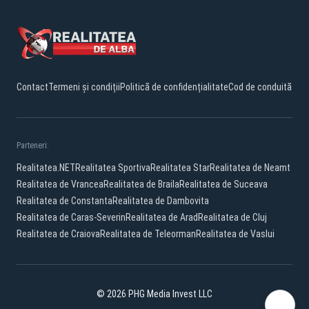
Contact
Termeni și condiții
Politică de confidențialitate
Cod de conduită
Parteneri:
Realitatea.NET
Realitatea Sportiva
Realitatea Star
Realitatea de Neamt
Realitatea de Vrancea
Realitatea de Braila
Realitatea de Suceava
Realitatea de Constanta
Realitatea de Dambovita
Realitatea de Caras-Severin
Realitatea de Arad
Realitatea de Cluj
Realitatea de Craiova
Realitatea de Teleorman
Realitatea de Vaslui
© 2026 PHG Media Invest LLC
Facebook
YouTube