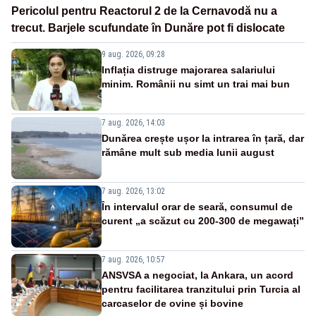
Pericolul pentru Reactorul 2 de la Cernavodă nu a
trecut. Barjele scufundate în Dunăre pot fi dislocate
9 aug. 2026, 09:28
Inflația distruge majorarea salariului
minim. Românii nu simt un trai mai bun
7 aug. 2026, 14:03
Dunărea crește ușor la intrarea în țară, dar
rămâne mult sub media lunii august
7 aug. 2026, 13:02
În intervalul orar de seară, consumul de
curent „a scăzut cu 200-300 de megawați”
7 aug. 2026, 10:57
ANSVSA a negociat, la Ankara, un acord
pentru facilitarea tranzitului prin Turcia al
carcaselor de ovine și bovine