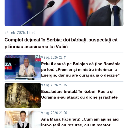
24 feb. 2026, 15:50
Complot dejucat în Serbia: doi bărbați, suspectați că
plănuiau asasinarea lui Vučić
9 aug. 2026, 22:41
Peiu îl acuză pe Bolojan că ține România
pe loc: „Premier și ministru interimar la
Energie, dar nu are curaj să ia o decizie”
9 aug. 2026, 21:25
Escaladare brutală în război. Rusia și
Ucraina s-au atacat cu drone și rachete
9 aug. 2026, 21:00
Ana Maria Păcuraru: „Cum am ajuns aici,
într-o țară cu resurse, cu un reactor