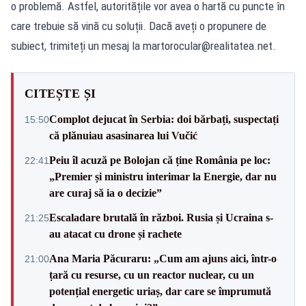
o problemă. Astfel, autoritățile vor avea o hartă cu puncte în
care trebuie să vină cu soluții. Dacă aveți o propunere de
subiect, trimiteți un mesaj la
martorocular@realitatea.net
.
CITEȘTE ȘI
Complot dejucat în Serbia: doi bărbați, suspectați
15:50
că plănuiau asasinarea lui Vučić
Peiu îl acuză pe Bolojan că ține România pe loc:
22:41
„Premier și ministru interimar la Energie, dar nu
are curaj să ia o decizie”
Escaladare brutală în război. Rusia și Ucraina s-
21:25
au atacat cu drone și rachete
Ana Maria Păcuraru: „Cum am ajuns aici, într-o
21:00
țară cu resurse, cu un reactor nuclear, cu un
potențial energetic uriaș, dar care se împrumută