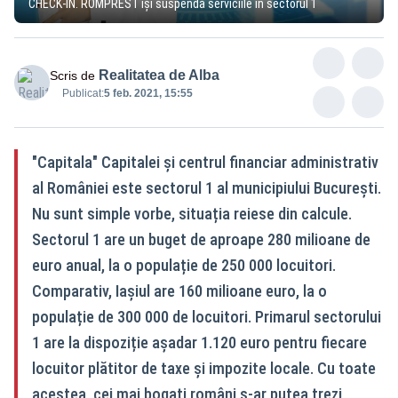
CHECK-IN. ROMPREST își suspendă serviciile în sectorul 1
Realitatea de Alba
Scris de
Publicat:
5 feb. 2021, 15:55
"Capitala" Capitalei și centrul financiar administrativ
al României este sectorul 1 al municipiului București.
Nu sunt simple vorbe, situația reiese din calcule.
Sectorul 1 are un buget de aproape 280 milioane de
euro anual, la o populație de 250 000 locuitori.
Comparativ, Iașiul are 160 milioane euro, la o
populație de 300 000 de locuitori. Primarul sectorului
1 are la dispoziție așadar 1.120 euro pentru fiecare
locuitor plătitor de taxe și impozite locale. Cu toate
acestea, cei mai bogați români s-ar putea trezi