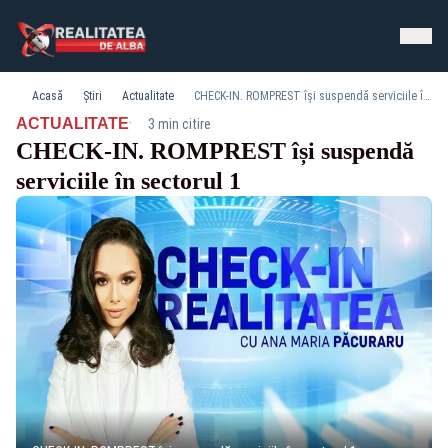
Acasă
Știri
Actualitate
CHECK-IN. ROMPREST își suspendă serviciile în sectorul 1
·
ACTUALITATE
3 min citire
CHECK-IN. ROMPREST își suspendă
serviciile în sectorul 1