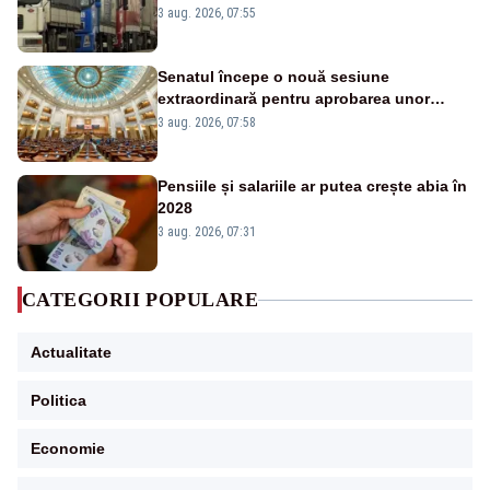
este interzisă luni, între orele 12:00 și
3 aug. 2026, 07:55
20:00
Senatul începe o nouă sesiune
extraordinară pentru aprobarea unor
jaloane din PNRR
3 aug. 2026, 07:58
Pensiile și salariile ar putea crește abia în
2028
3 aug. 2026, 07:31
CATEGORII POPULARE
Actualitate
Politica
Economie