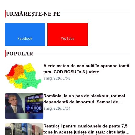
URMĂREȘTE-NE PE
Facebook
YouTube
POPULAR
Alerte meteo de caniculă în aproape toată
țara. COD ROȘU în 3 județe
3 aug. 2026, 07:48
România, la un pas de blackout, tot mai
dependentă de importuri. Semnal de
alarmă tras de un expert în energie
3 aug. 2026, 07:51
Restricții pentru camioanele de peste 7,5
tone în aceste județe din țară: circulația