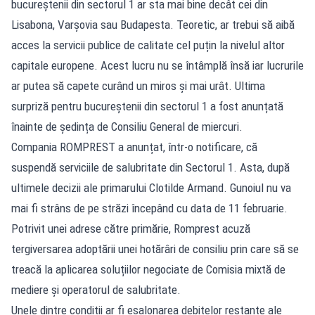
bucureștenii din sectorul 1 ar sta mai bine decât cei din
Lisabona, Varșovia sau Budapesta. Teoretic, ar trebui să aibă
acces la servicii publice de calitate cel puțin la nivelul altor
capitale europene. Acest lucru nu se întâmplă însă iar lucrurile
ar putea să capete curând un miros și mai urât. Ultima
surpriză pentru bucureștenii din sectorul 1 a fost anunțată
înainte de ședința de Consiliu General de miercuri.
Compania ROMPREST a anunțat, într-o notificare, că
suspendă serviciile de salubritate din Sectorul 1. Asta, după
ultimele decizii ale primarului Clotilde Armand. Gunoiul nu va
mai fi strâns de pe străzi începând cu data de 11 februarie.
Potrivit unei adrese către primărie, Romprest acuză
tergiversarea adoptării unei hotărâri de consiliu prin care să se
treacă la aplicarea soluțiilor negociate de Comisia mixtă de
mediere și operatorul de salubritate.
Unele dintre condiții ar fi eșalonarea debitelor restante ale