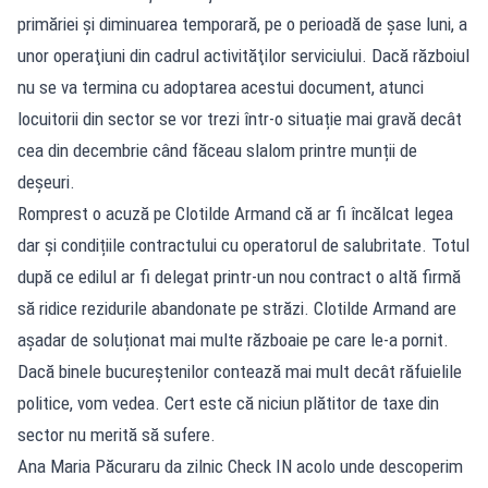
primăriei și diminuarea temporară, pe o perioadă de şase luni, a
unor operaţiuni din cadrul activităţilor serviciului. Dacă războiul
nu se va termina cu adoptarea acestui document, atunci
locuitorii din sector se vor trezi într-o situație mai gravă decât
cea din decembrie când făceau slalom printre munții de
deșeuri.
Romprest o acuză pe Clotilde Armand că ar fi încălcat legea
dar și condițiile contractului cu operatorul de salubritate. Totul
după ce edilul ar fi delegat printr-un nou contract o altă firmă
să ridice rezidurile abandonate pe străzi. Clotilde Armand are
așadar de soluționat mai multe războaie pe care le-a pornit.
Dacă binele bucureștenilor contează mai mult decât răfuielile
politice, vom vedea. Cert este că niciun plătitor de taxe din
sector nu merită să sufere.
Ana Maria Păcuraru da zilnic Check IN acolo unde descoperim