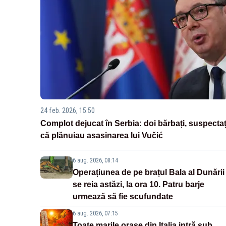
24 feb. 2026, 15:50
Complot dejucat în Serbia: doi bărbați, suspectaț
că plănuiau asasinarea lui Vučić
6 aug. 2026, 08:14
Operațiunea de pe brațul Bala al Dunării
se reia astăzi, la ora 10. Patru barje
urmează să fie scufundate
6 aug. 2026, 07:15
Toate marile orașe din Italia intră sub