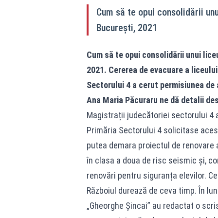
Cum să te opui consolidării unu
București, 2021
Cum să te opui consolidării unui lice
2021. Cererea de evacuare a liceului
Sectorului 4 a cerut permisiunea de a
Ana Maria Păcuraru ne dă detalii des
Magistrații judecătoriei sectorului 4
Primăria Sectorului 4 solicitase aces
putea demara proiectul de renovare a
în clasa a doua de risc seismic și, c
renovări pentru siguranța elevilor. Ce
Războiul durează de ceva timp. În lun
„Gheorghe Șincai” au redactat o scri