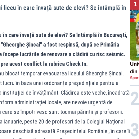
1
i liceu în care învață sute de elevi? Se întâmplă în
u în care învață sute de elevi? Se întâmplă în București,
 "Gheorghe Șincai" a fost respinsă, după ce Primăria
 începe lucrările de renovare a clădirii cu risc seismic.
pre acest conflict la rubrica Check In.
Uni
din
 au blocat temporar evacuarea liceului Gheorghe Șincai.
Spor
t lucru în baza unei ordonanțe președințiale pentru a
 instituției de învățământ. Clădirea este veche, încadrată
onform administrației locale, are nevoie urgentă de
i care se împotrivesc sunt tocmai părinții și profesorii.
a ianuarie, peste 20 de profesori de la Colegiul Național
soare deschisă adresată Președintelui României, în care îi