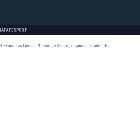
NATATE
SPORT
. Evacuarea Liceului "Gheorghe Șincai", respinsă de judecători