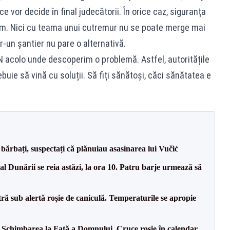
 vor decide în final judecătorii. În orice caz, siguranța
um. Nici cu teama unui cutremur nu se poate merge mai
tr-un șantier nu pare o alternativă.
N acolo unde descoperim o problemă. Astfel, autoritățile
buie să vină cu soluții. Să fiți sănătoși, căci sănătatea e
bărbați, suspectați că plănuiau asasinarea lui Vučić
l Dunării se reia astăzi, la ora 10. Patru barje urmează să
tră sub alertă roșie de caniculă. Temperaturile se apropie
t: Schimbarea la Față a Domnului. Cruce roșie în calendar