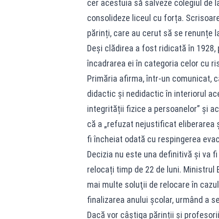
cer acestuia să salveze colegiul de la
consolideze liceul cu forța. Scrisoa
părinți, care au cerut să se renunțe 
Deși clădirea a fost ridicată în 1928, 
încadrarea ei în categoria celor cu r
Primăria afirma, într-un comunicat, că
didactic și nedidactic în interiorul ac
integrității fizice a persoanelor” și 
că a „refuzat nejustificat eliberare
fi încheiat odată cu respingerea evacu
Decizia nu este una definitivă și va fi
relocați timp de 22 de luni. Ministrul
mai multe soluţii de relocare în cazu
finalizarea anului şcolar, urmând a se
Dacă vor câștiga părinții și profesorii