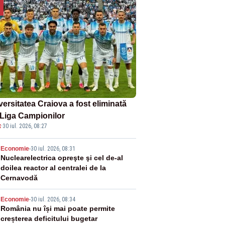
versitatea Craiova a fost eliminată
 Liga Campionilor
t
·
30 iul. 2026, 08:27
2
Economie
-
30 iul. 2026, 08:31
Nuclearelectrica opreşte şi cel de-al
doilea reactor al centralei de la
Cernavodă
3
Economie
-
30 iul. 2026, 08:34
România nu își mai poate permite
creșterea deficitului bugetar