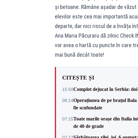
și betoane. Rămâne așadar de văzut ce
elevilor este cea mai importantă ac
departe, dar nici riscul de a învăța în
Ana Maria Păcuraru dă zilnic Check I
vor avea o hartă cu puncte în care tre
mai bună decât toate!
CITEȘTE ȘI
Complot dejucat în Serbia: doi 
15:50
Operațiunea de pe brațul Bala a
08:14
fie scufundate
Toate marile orașe din Italia in
07:15
de 40 de grade
Sărbătoarea zilei, joi, 6 augus
07:12