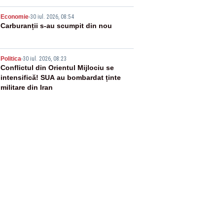
4
Economie
-
30 iul. 2026, 08:54
Carburanții s-au scumpit din nou
5
Politica
-
30 iul. 2026, 08:23
Conflictul din Orientul Mijlociu se
intensifică! SUA au bombardat ținte
militare din Iran