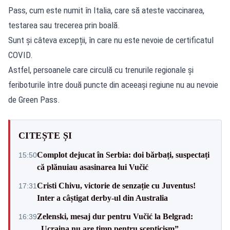
Pass, cum este numit în Italia, care să ateste vaccinarea,
testarea sau trecerea prin boală.
Sunt și câteva excepții, în care nu este nevoie de certificatul
COVID.
Astfel, persoanele care circulă cu trenurile regionale și
feriboturile între două puncte din aceeași regiune nu au nevoie
de Green Pass.
CITEȘTE ȘI
Complot dejucat în Serbia: doi bărbați, suspectați
15:50
că plănuiau asasinarea lui Vučić
Cristi Chivu, victorie de senzație cu Juventus!
17:31
Inter a câștigat derby-ul din Australia
Zelenski, mesaj dur pentru Vučić la Belgrad:
16:39
„Ucraina nu are timp pentru scepticism”