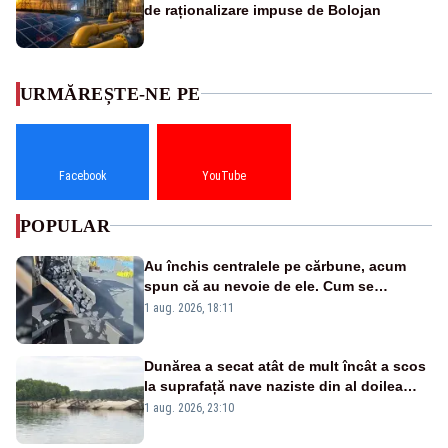
de raționalizare impuse de Bolojan
URMĂREȘTE-NE PE
Facebook
YouTube
POPULAR
Au închis centralele pe cărbune, acum
spun că au nevoie de ele. Cum se
pasează vina în plină criză energetică
1 aug. 2026, 18:11
Dunărea a secat atât de mult încât a scos
la suprafață nave naziste din al doilea
război mondial
1 aug. 2026, 23:10