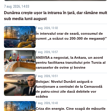
7 aug. 2026, 14:03
Dunărea crește ușor la intrarea în țară, dar rămâne mult
sub media lunii august
7 aug. 2026, 13:02
În intervalul orar de seară, consumul de
curent „a scăzut cu 200-300 de megawați”
7 aug. 2026, 10:57
ANSVSA a negociat, la Ankara, un acord
pentru facilitarea tranzitului prin Turcia al
carcaselor de ovine și bovine
7 aug. 2026, 10:51
Bolojan: Nivelul Dunării asigură o
funcționare a centralei de la Cernavodă
de patru-cinci zile dacă debitele vor
scădea
7 aug. 2026, 10:43
Criza din energie. Cine scapă de măsurile