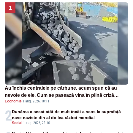
1
Au închis centralele pe cărbune, acum spun că au
nevoie de ele. Cum se pasează vina în plină criză
Economie
·
1 aug. 2026, 18:11
energetică
2
Dunărea a secat atât de mult încât a scos la suprafață
nave naziste din al doilea război mondial
Social
-
1 aug. 2026, 23:10