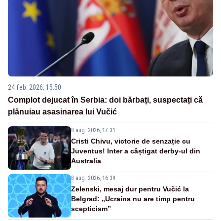
24 feb. 2026, 15:50
Complot dejucat în Serbia: doi bărbați, suspectați că
plănuiau asasinarea lui Vučić
8 aug. 2026, 17:31
Cristi Chivu, victorie de senzație cu
Juventus! Inter a câștigat derby-ul din
Australia
8 aug. 2026, 16:39
Zelenski, mesaj dur pentru Vučić la
Belgrad: „Ucraina nu are timp pentru
scepticism”