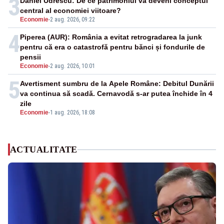
3
Daniel Udrescu: De ce patrimoniul va deveni conceptul
central al economiei viitoare?
Economie
-
2 aug. 2026, 09:22
4
Piperea (AUR): România a evitat retrogradarea la junk
pentru că era o catastrofă pentru bănci și fondurile de
pensii
Economie
-
2 aug. 2026, 10:01
5
Avertisment sumbru de la Apele Române: Debitul Dunării
va continua să scadă. Cernavodă s-ar putea închide în 4
zile
Economie
-
1 aug. 2026, 18:08
ACTUALITATE