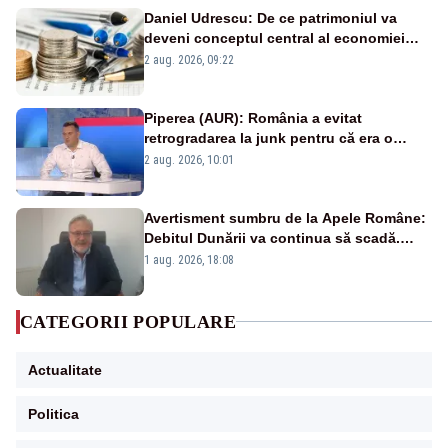
Daniel Udrescu: De ce patrimoniul va
deveni conceptul central al economiei
viitoare?
2 aug. 2026, 09:22
Piperea (AUR): România a evitat
retrogradarea la junk pentru că era o
catastrofă pentru bănci și fondurile de
2 aug. 2026, 10:01
pensii
Avertisment sumbru de la Apele Române:
Debitul Dunării va continua să scadă.
Cernavodă s-ar putea închide în 4 zile
1 aug. 2026, 18:08
CATEGORII POPULARE
Actualitate
Politica