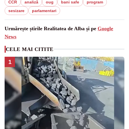
CCR
analiză
oug
bani safe
program
sesizare
parlamentari
Urmărește știrile Realitatea de Alba și pe
Google
News
CELE MAI CITITE
1