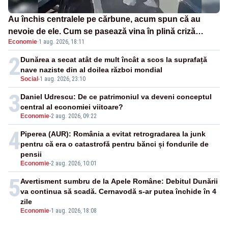
Au închis centralele pe cărbune, acum spun că au
nevoie de ele. Cum se pasează vina în plină criză
Economie
·
1 aug. 2026, 18:11
energetică
2
Dunărea a secat atât de mult încât a scos la suprafață
nave naziste din al doilea război mondial
Social
-
1 aug. 2026, 23:10
3
Daniel Udrescu: De ce patrimoniul va deveni conceptul
central al economiei viitoare?
Economie
-
2 aug. 2026, 09:22
4
Piperea (AUR): România a evitat retrogradarea la junk
pentru că era o catastrofă pentru bănci și fondurile de
pensii
Economie
-
2 aug. 2026, 10:01
5
Avertisment sumbru de la Apele Române: Debitul Dunării
va continua să scadă. Cernavodă s-ar putea închide în 4
zile
Economie
-
1 aug. 2026, 18:08