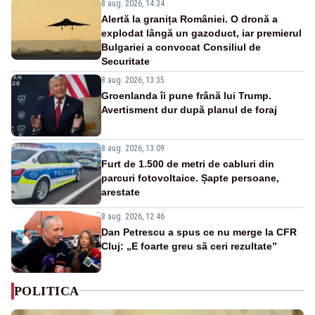
8 aug. 2026, 14:34
Alertă la granița României. O dronă a
explodat lângă un gazoduct, iar premierul
Bulgariei a convocat Consiliul de
Securitate
8 aug. 2026, 13:35
Groenlanda îi pune frână lui Trump.
Avertisment dur după planul de foraj
8 aug. 2026, 13:09
Furt de 1.500 de metri de cabluri din
parcuri fotovoltaice. Șapte persoane,
arestate
8 aug. 2026, 12:46
Dan Petrescu a spus ce nu merge la CFR
Cluj: „E foarte greu să ceri rezultate”
POLITICA