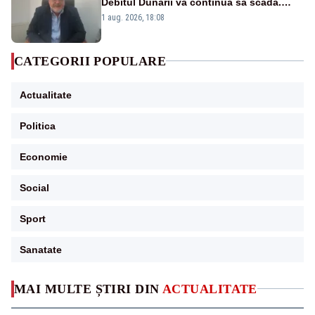
Debitul Dunării va continua să scadă.
Cernavodă s-ar putea închide în 4 zile
1 aug. 2026, 18:08
CATEGORII POPULARE
Actualitate
Politica
Economie
Social
Sport
Sanatate
MAI MULTE ȘTIRI DIN
ACTUALITATE