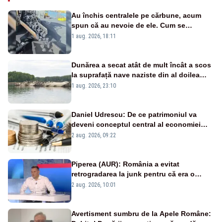
Au închis centralele pe cărbune, acum
spun că au nevoie de ele. Cum se
pasează vina în plină criză energetică
1 aug. 2026, 18:11
Dunărea a secat atât de mult încât a scos
la suprafață nave naziste din al doilea
război mondial
1 aug. 2026, 23:10
Daniel Udrescu: De ce patrimoniul va
deveni conceptul central al economiei
viitoare?
2 aug. 2026, 09:22
Piperea (AUR): România a evitat
retrogradarea la junk pentru că era o
catastrofă pentru bănci și fondurile de
2 aug. 2026, 10:01
pensii
Avertisment sumbru de la Apele Române: