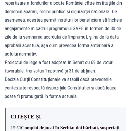
repartizare a fondurilor alocate României către instituțiile din
domeniul apărării, ordinii publice și siguranței naționale. De
asemenea, acestea permit instituțiilor beneficiare să încheie
angajamente în cadrul programului SAFE în termen de 30 de
zile de la semnarea acordului de împrumut, și nu de la data
aprobării acestuia, așa cum prevedea forma anterioară a
actului normativ.
Proiectul de lege a fost adoptat în Senat cu 69 de voturi
favorabile, trei voturi împotrivă și 31 de abțineri.
Decizia Curții Constituționale va stabili dacă prevederile
contestate respectă dispozițiile Constituției și dacă legea
poate fi promulgată în forma actuală.
CITEȘTE ȘI
Complot dejucat în Serbia: doi bărbați, suspectați
15:50