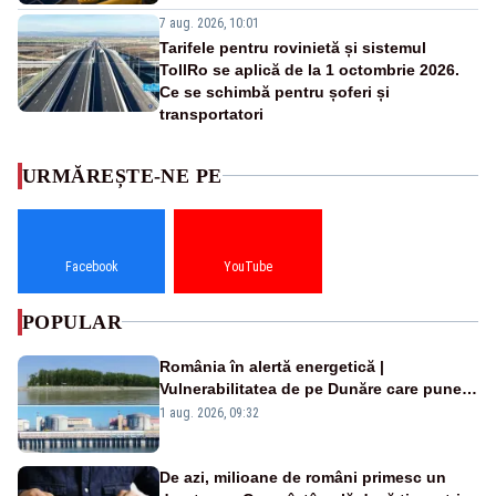
7 aug. 2026, 10:01
Tarifele pentru rovinietă și sistemul
TollRo se aplică de la 1 octombrie 2026.
Ce se schimbă pentru șoferi și
transportatori
URMĂREȘTE-NE PE
Facebook
YouTube
POPULAR
România în alertă energetică |
Vulnerabilitatea de pe Dunăre care pune
în pericol Centrala Cernavodă era
1 aug. 2026, 09:32
cunoscută de pe vremea lui Ceaușescu
De azi, milioane de români primesc un