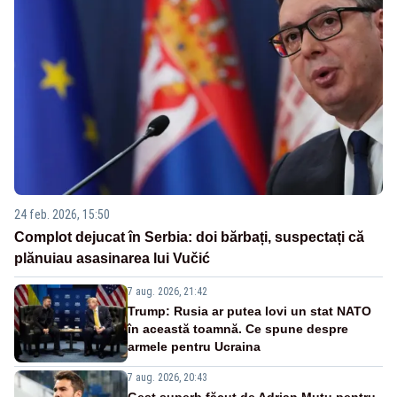
24 feb. 2026, 15:50
Complot dejucat în Serbia: doi bărbați, suspectați că
plănuiau asasinarea lui Vučić
7 aug. 2026, 21:42
Trump: Rusia ar putea lovi un stat NATO
în această toamnă. Ce spune despre
armele pentru Ucraina
7 aug. 2026, 20:43
Gest superb făcut de Adrian Mutu pentru