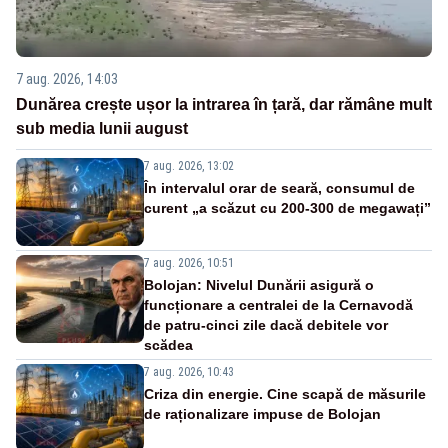
7 aug. 2026, 14:03
Dunărea crește ușor la intrarea în țară, dar rămâne mult
sub media lunii august
7 aug. 2026, 13:02
În intervalul orar de seară, consumul de
curent „a scăzut cu 200-300 de megawați”
7 aug. 2026, 10:51
Bolojan: Nivelul Dunării asigură o
funcționare a centralei de la Cernavodă
de patru-cinci zile dacă debitele vor
scădea
7 aug. 2026, 10:43
Criza din energie. Cine scapă de măsurile
de raționalizare impuse de Bolojan