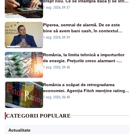
drept nou. Ce se întâmplă dacă ți se strică
un produs
1 aug. 2026, 09:37
Piperea, semnal de alarmă. De ce este
bine să avem bani cash, în contextul
alertei energetice?
1 aug. 2026, 09:39
România, la limita tehnică a importurilor
de energie. Prețurile cresc alarmant -
Analiză Realitatea Plus
1 aug. 2026, 09:46
România a scăpat de retrogradarea
economiei. Agenția Fitch menține ratingul
„BBB-” cu perspectivă negativă
1 aug. 2026, 06:48
CATEGORII POPULARE
Actualitate