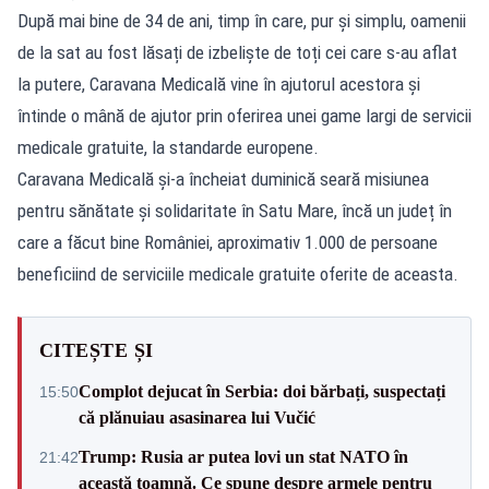
După mai bine de 34 de ani, timp în care, pur și simplu, oamenii
de la sat au fost lăsați de izbeliște de toți cei care s-au aflat
la putere, Caravana Medicală vine în ajutorul acestora și
întinde o mână de ajutor prin oferirea unei game largi de servicii
medicale gratuite, la standarde europene.
Caravana Medicală și-a încheiat duminică seară misiunea
pentru sănătate și solidaritate în Satu Mare, încă un județ în
care a făcut bine României, aproximativ 1.000 de persoane
beneficiind de serviciile medicale gratuite oferite de aceasta.
CITEȘTE ȘI
Complot dejucat în Serbia: doi bărbați, suspectați
15:50
că plănuiau asasinarea lui Vučić
Trump: Rusia ar putea lovi un stat NATO în
21:42
această toamnă. Ce spune despre armele pentru