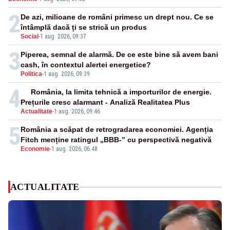
cunoscută de pe vremea lui Ceaușescu
2
De azi, milioane de români primesc un drept nou. Ce se
întâmplă dacă ți se strică un produs
Social
-
1 aug. 2026, 09:37
3
Piperea, semnal de alarmă. De ce este bine să avem bani
cash, în contextul alertei energetice?
Politica
-
1 aug. 2026, 09:39
4
România, la limita tehnică a importurilor de energie.
Prețurile cresc alarmant - Analiză Realitatea Plus
Actualitate
-
1 aug. 2026, 09:46
5
România a scăpat de retrogradarea economiei. Agenția
Fitch menține ratingul „BBB-” cu perspectivă negativă
Economie
-
1 aug. 2026, 06:48
ACTUALITATE