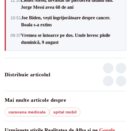
Lionel Messi, devastat de pierderea tatălui său.
11:10
Jorge Messi avea 68 de ani
Joe Biden, vești îngrijorătoare despre cancer.
10:51
Boala s-a extins
Vremea se întoarce pe dos. Unde lovesc ploile
09:37
duminică, 9 august
Distribuie articolul
Mai multe articole despre
caravana medicala
spital mobil
Urmărește știrile Realitatea de Alba și pe
Google