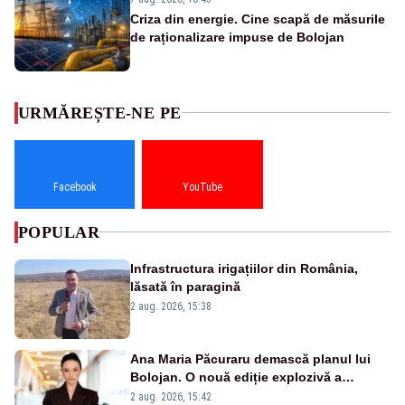
Criza din energie. Cine scapă de măsurile
de raționalizare impuse de Bolojan
URMĂREȘTE-NE PE
Facebook
YouTube
POPULAR
Infrastructura irigațiilor din România,
lăsată în paragină
2 aug. 2026, 15:38
Ana Maria Păcuraru demască planul lui
Bolojan. O nouă ediție explozivă a
emisiunii „Miza Zilei” la Realitatea PLUS
2 aug. 2026, 15:42