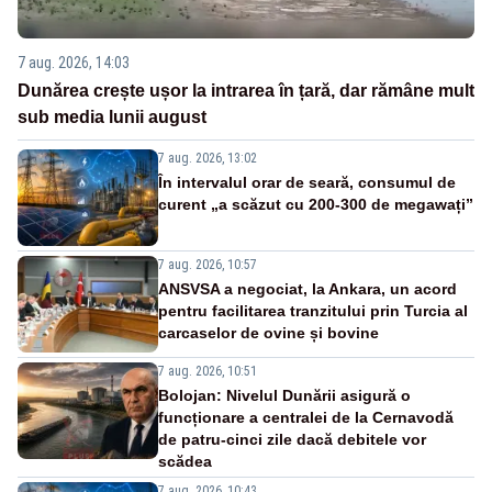
7 aug. 2026, 14:03
Dunărea crește ușor la intrarea în țară, dar rămâne mult
sub media lunii august
7 aug. 2026, 13:02
În intervalul orar de seară, consumul de
curent „a scăzut cu 200-300 de megawați”
7 aug. 2026, 10:57
ANSVSA a negociat, la Ankara, un acord
pentru facilitarea tranzitului prin Turcia al
carcaselor de ovine și bovine
7 aug. 2026, 10:51
Bolojan: Nivelul Dunării asigură o
funcționare a centralei de la Cernavodă
de patru-cinci zile dacă debitele vor
scădea
7 aug. 2026, 10:43