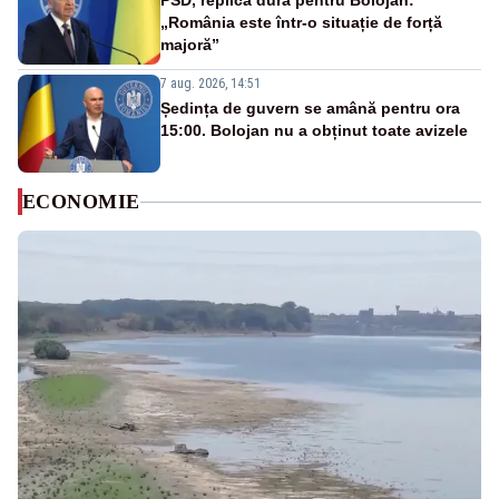
PSD, replică dură pentru Bolojan:
„România este într-o situație de forță
majoră”
7 aug. 2026, 14:51
Ședința de guvern se amână pentru ora
15:00. Bolojan nu a obținut toate avizele
ECONOMIE