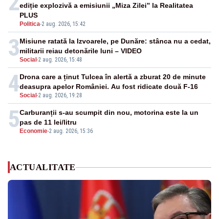
2
ediție explozivă a emisiunii „Miza Zilei” la Realitatea
PLUS
Politica
-
2 aug. 2026, 15:42
3
Misiune ratată la Izvoarele, pe Dunăre: stânca nu a cedat,
militarii reiau detonările luni – VIDEO
Social
-
2 aug. 2026, 15:48
4
Drona care a ținut Tulcea în alertă a zburat 20 de minute
deasupra apelor României. Au fost ridicate două F-16
Social
-
2 aug. 2026, 19:28
5
Carburanții s-au scumpit din nou, motorina este la un
pas de 11 lei/litru
Economie
-
2 aug. 2026, 15:36
ACTUALITATE