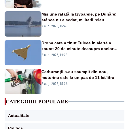
Misiune ratată la Izvoarele, pe Dunăre:
stânca nu a cedat, militarii reiau
detonările luni – VIDEO
2 aug. 2026, 15:48
Drona care a ținut Tulcea în alertă a
zburat 20 de minute deasupra apelor
României. Au fost ridicate două F-16
2 aug. 2026, 19:28
Carburanții s-au scumpit din nou,
motorina este la un pas de 11 lei/litru
2 aug. 2026, 15:36
CATEGORII POPULARE
Actualitate
Politica