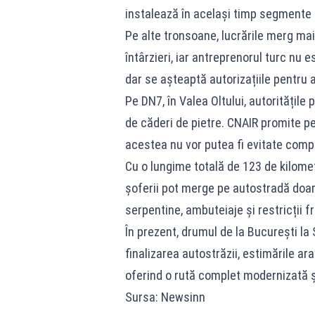
instalează în același timp segmente 
Pe alte tronsoane, lucrările merg mai 
întârzieri, iar antreprenorul turc nu 
dar se așteaptă autorizațiile pentru a 
Pe DN7, în Valea Oltului, autoritățile 
de căderi de pietre. CNAIR promite pe
acestea nu vor putea fi evitate compl
Cu o lungime totală de 123 de kilometr
șoferii pot merge pe autostradă doar
serpentine, ambuteiaje și restricții f
În prezent, drumul de la București la S
finalizarea autostrăzii, estimările ar
oferind o rută complet modernizată ș
Sursa: Newsinn