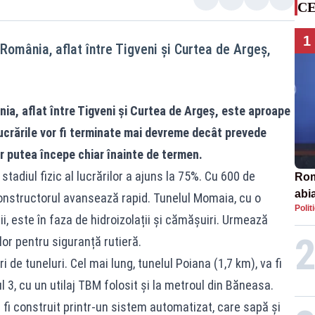
CE
1
România, aflat între Tigveni și Curtea de Argeș,
ia, aflat între Tigveni și Curtea de Argeș, este aproape
lucrările vor fi terminate mai devreme decât prevede
 ar putea începe chiar înainte de termen.
 stadiul fizic al lucrărilor a ajuns la 75%. Cu 600 de
Rom
abi
 constructorul avansează rapid. Tunelul Momaia, cu o
Polit
ii, este în faza de hidroizolații și cămășuiri. Urmează
r pentru siguranță rutieră.
i de tuneluri. Cel mai lung, tunelul Poiana (1,7 km), va fi
ul 3, cu un utilaj TBM folosit și la metroul din Băneasa.
 fi construit printr-un sistem automatizat, care sapă și