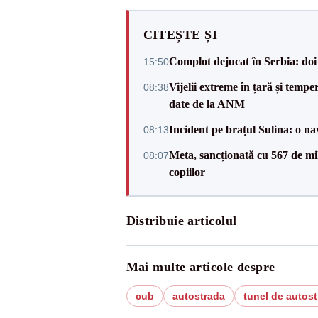
CITEȘTE ȘI
Complot dejucat în Serbia: doi 
15:50
Vijelii extreme în țară și tempe
08:38
date de la ANM
Incident pe brațul Sulina: o na
08:13
Meta, sancționată cu 567 de mil
08:07
copiilor
Distribuie articolul
Mai multe articole despre
cub
autostrada
tunel de autos