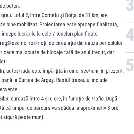
de beton.
greu. Lotul 2, între Cornetu și Boița, de 31 km, are
este bine mobilizat. Proiectarea este aproape finalizată,
începe lucrările la cele 7 tuneluri planificate.
pregătesc noi restricții de circulație din cauza pericolului
rioade mai scurte de blocaje față de anul trecut, dar
et.
i, autostrada este împărțită în cinci secțiuni. În prezent,
 până la Curtea de Argeș. Restul traseului include
recvente.
ibiu durează între 4 și 6 ore, în funcție de trafic. După
ată că timpul de parcurs va scădea la aproximativ 3 ore,
i sigură peste munți.