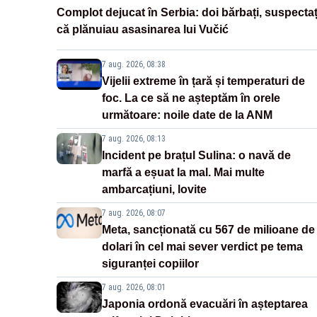
Complot dejucat în Serbia: doi bărbați, suspectaț
că plănuiau asasinarea lui Vučić
7 aug. 2026, 08:38
Vijelii extreme în țară și temperaturi de
foc. La ce să ne așteptăm în orele
următoare: noile date de la ANM
7 aug. 2026, 08:13
Incident pe brațul Sulina: o navă de
marfă a eșuat la mal. Mai multe
ambarcațiuni, lovite
7 aug. 2026, 08:07
Meta, sancționată cu 567 de milioane de
dolari în cel mai sever verdict pe tema
siguranței copiilor
7 aug. 2026, 08:01
Japonia ordonă evacuări în așteptarea