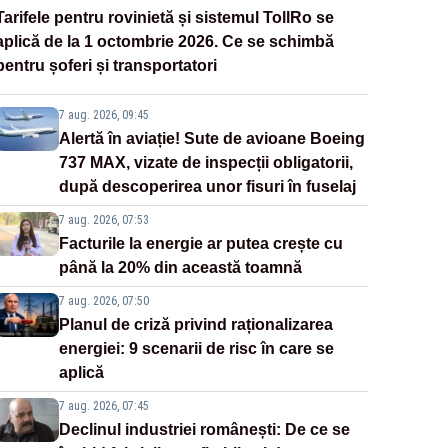
Tarifele pentru rovinietă și sistemul TollRo se
aplică de la 1 octombrie 2026. Ce se schimbă
pentru șoferi și transportatori
7 aug. 2026, 09:45
Alertă în aviație! Sute de avioane Boeing
737 MAX, vizate de inspecții obligatorii,
după descoperirea unor fisuri în fuselaj
7 aug. 2026, 07:53
Facturile la energie ar putea crește cu
până la 20% din această toamnă
7 aug. 2026, 07:50
Planul de criză privind raționalizarea
energiei: 9 scenarii de risc în care se
aplică
7 aug. 2026, 07:45
Declinul industriei românești: De ce se