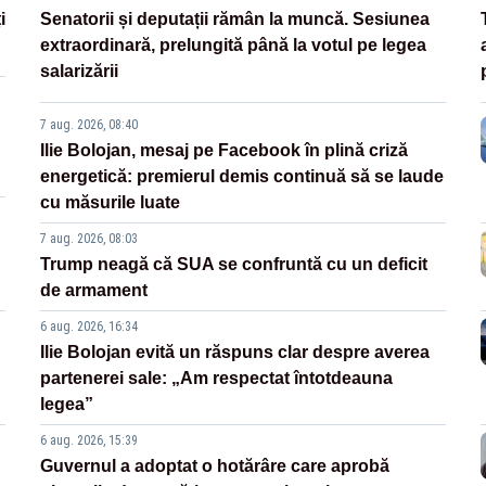
i
Senatorii și deputații rămân la muncă. Sesiunea
extraordinară, prelungită până la votul pe legea
salarizării
7 aug. 2026, 08:40
Ilie Bolojan, mesaj pe Facebook în plină criză
energetică: premierul demis continuă să se laude
cu măsurile luate
7 aug. 2026, 08:03
Trump neagă că SUA se confruntă cu un deficit
de armament
6 aug. 2026, 16:34
Ilie Bolojan evită un răspuns clar despre averea
partenerei sale: „Am respectat întotdeauna
legea”
6 aug. 2026, 15:39
Guvernul a adoptat o hotărâre care aprobă