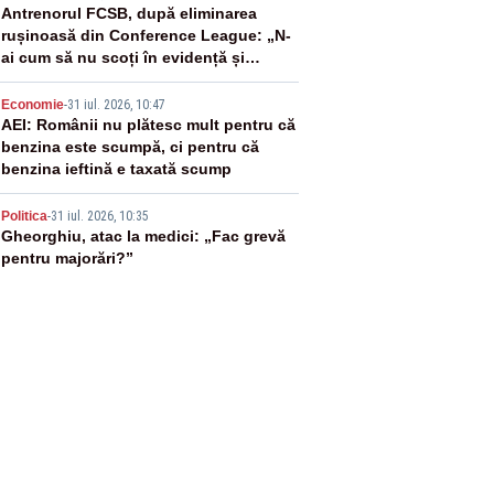
3
Antrenorul FCSB, după eliminarea
rușinoasă din Conference League: „N-
ai cum să nu scoți în evidență și
lucrurile bune”
4
Economie
-
31 iul. 2026, 10:47
AEI: Românii nu plătesc mult pentru că
benzina este scumpă, ci pentru că
benzina ieftină e taxată scump
5
Politica
-
31 iul. 2026, 10:35
Gheorghiu, atac la medici: „Fac grevă
pentru majorări?”