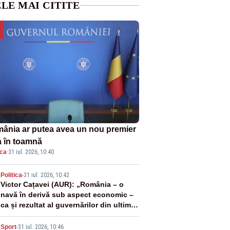
LE MAI CITITE
ânia ar putea avea un nou premier
a în toamnă
ica
·
31 iul. 2026, 10:40
2
Politica
-
31 iul. 2026, 10:42
Victor Cațavei (AUR): „România – o
navă în derivă sub aspect economic –
ca și rezultat al guvernărilor din ultimii
36 de ani”
Sport
-
31 iul. 2026, 10:46