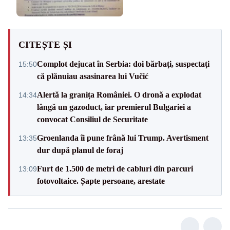
CITEȘTE ȘI
Complot dejucat în Serbia: doi bărbați, suspectați
15:50
că plănuiau asasinarea lui Vučić
Alertă la granița României. O dronă a explodat
14:34
lângă un gazoduct, iar premierul Bulgariei a
convocat Consiliul de Securitate
Groenlanda îi pune frână lui Trump. Avertisment
13:35
dur după planul de foraj
Furt de 1.500 de metri de cabluri din parcuri
13:09
fotovoltaice. Șapte persoane, arestate