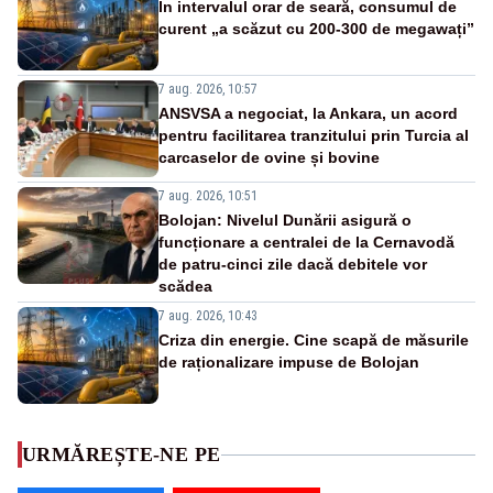
În intervalul orar de seară, consumul de
curent „a scăzut cu 200-300 de megawați”
7 aug. 2026, 10:57
ANSVSA a negociat, la Ankara, un acord
pentru facilitarea tranzitului prin Turcia al
carcaselor de ovine și bovine
7 aug. 2026, 10:51
Bolojan: Nivelul Dunării asigură o
funcționare a centralei de la Cernavodă
de patru-cinci zile dacă debitele vor
scădea
7 aug. 2026, 10:43
Criza din energie. Cine scapă de măsurile
de raționalizare impuse de Bolojan
URMĂREȘTE-NE PE