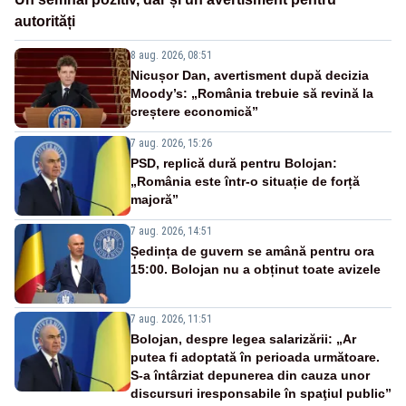
autorități
8 aug. 2026, 08:51
Nicușor Dan, avertisment după decizia
Moody’s: „România trebuie să revină la
creștere economică”
7 aug. 2026, 15:26
PSD, replică dură pentru Bolojan:
„România este într-o situație de forță
majoră”
7 aug. 2026, 14:51
Ședința de guvern se amână pentru ora
15:00. Bolojan nu a obținut toate avizele
7 aug. 2026, 11:51
Bolojan, despre legea salarizării: „Ar
putea fi adoptată în perioada următoare.
S-a întârziat depunerea din cauza unor
discursuri iresponsabile în spaţiul public”