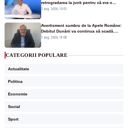
retrogradarea la junk pentru că era o
catastrofă pentru bănci și fondurile de
2 aug. 2026, 10:01
pensii
Avertisment sumbru de la Apele Române:
Debitul Dunării va continua să scadă.
Cernavodă s-ar putea închide în 4 zile
1 aug. 2026, 18:08
CATEGORII POPULARE
Actualitate
Politica
Economie
Social
Sport