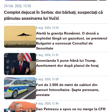
24 feb. 2026, 15:50
Complot dejucat în Serbia: doi bărbați, suspectați că
plănuiau asasinarea lui Vučić
8 aug. 2026, 14:34
Alertă la granița României. O dronă a
explodat lângă un gazoduct, iar premierul
Bulgariei a convocat Consiliul de
Securitate
8 aug. 2026, 13:35
Groenlanda îi pune frână lui Trump.
Avertisment dur după planul de foraj
8 aug. 2026, 13:09
Furt de 1.500 de metri de cabluri din
parcuri fotovoltaice. Șapte persoane,
arestate
8 aug. 2026, 12:46
Dan Petrescu a spus ce nu merge la CFR