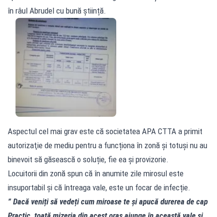
în râul Abrudel cu bună știință.
Aspectul cel mai grav este că societatea APA CTTA a primit
autorizaţie de mediu pentru a funcționa în zonă și totuși nu au
binevoit să găsească o soluție, fie ea și provizorie.
Locuitorii din zonă spun că în anumite zile mirosul este
insuportabil și că întreaga vale, este un focar de infecție.
” Dacă veniți să vedeți cum miroase te și apucă durerea de cap
Practic, toată mizeria din acest oraș ajunge în această vale și