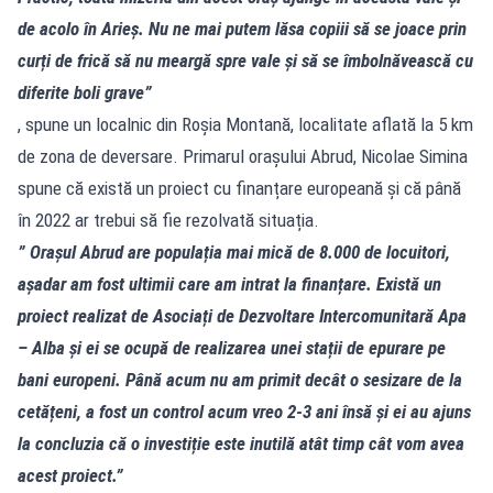
de acolo în Arieș. Nu ne mai putem lăsa copiii să se joace prin
curți de frică să nu meargă spre vale și să se îmbolnăvească cu
diferite boli grave”
, spune un localnic din Roșia Montană, localitate aflată la 5 km
de zona de deversare. Primarul orașului Abrud, Nicolae Simina
spune că există un proiect cu finanțare europeană și că până
în 2022 ar trebui să fie rezolvată situația.
” Orașul Abrud are populația mai mică de 8.000 de locuitori,
așadar am fost ultimii care am intrat la finanțare. Există un
proiect realizat de Asociați de Dezvoltare Intercomunitară Apa
– Alba și ei se ocupă de realizarea unei stații de epurare pe
bani europeni. Până acum nu am primit decât o sesizare de la
cetățeni, a fost un control acum vreo 2-3 ani însă și ei au ajuns
la concluzia că o investiție este inutilă atât timp cât vom avea
acest proiect.”