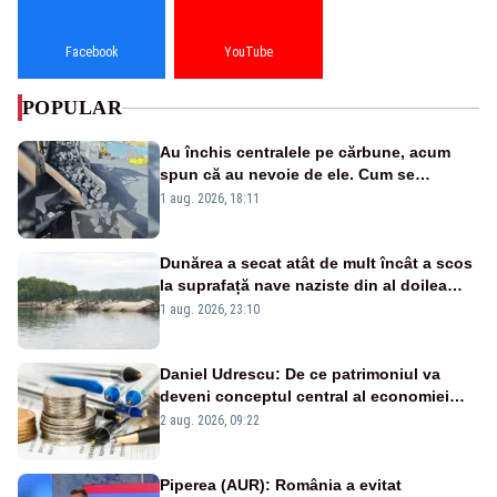
Facebook
YouTube
POPULAR
Au închis centralele pe cărbune, acum
spun că au nevoie de ele. Cum se
pasează vina în plină criză energetică
1 aug. 2026, 18:11
Dunărea a secat atât de mult încât a scos
la suprafață nave naziste din al doilea
război mondial
1 aug. 2026, 23:10
Daniel Udrescu: De ce patrimoniul va
deveni conceptul central al economiei
viitoare?
2 aug. 2026, 09:22
Piperea (AUR): România a evitat