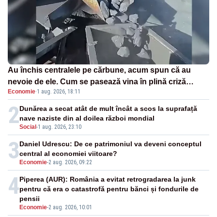
Au închis centralele pe cărbune, acum spun că au
nevoie de ele. Cum se pasează vina în plină criză
Economie
·
1 aug. 2026, 18:11
energetică
2
Dunărea a secat atât de mult încât a scos la suprafață
nave naziste din al doilea război mondial
Social
-
1 aug. 2026, 23:10
3
Daniel Udrescu: De ce patrimoniul va deveni conceptul
central al economiei viitoare?
Economie
-
2 aug. 2026, 09:22
4
Piperea (AUR): România a evitat retrogradarea la junk
pentru că era o catastrofă pentru bănci și fondurile de
pensii
Economie
-
2 aug. 2026, 10:01