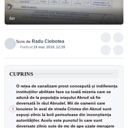
dav
Radu Ciobotea
Scris de
Publicat:
18 mar. 2019, 12:39
CUPRINS
O rețea de canalizare prost concepută și indiferența
instituțiilor abilitate face ca toată mizeria care se
adună de la populația orașului Abrud să fie
deversată în râul Abrudel. Mii de oamenii care
locuiesc în aval de strada Cristea din Abrud sunt
1
expuși zilnic la boli periculoase din inconștiența
autorităților. Acolo este punctul în care sunt
deversate zilnic sute de mc de ape uzate menajere