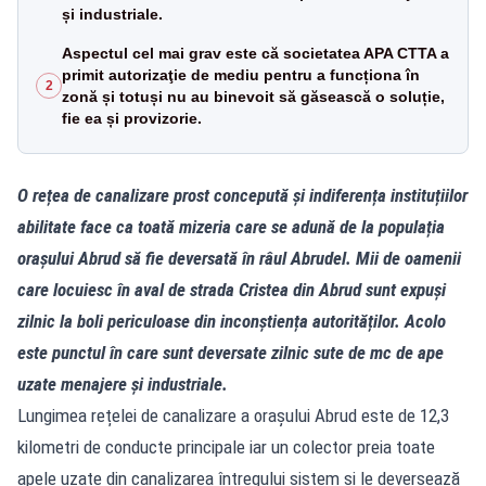
și industriale.
Aspectul cel mai grav este că societatea APA CTTA a
primit autorizaţie de mediu pentru a funcționa în
2
zonă și totuși nu au binevoit să găsească o soluție,
fie ea și provizorie.
O rețea de canalizare prost concepută și indiferența instituțiilor
abilitate face ca toată mizeria care se adună de la populația
orașului Abrud să fie deversată în râul Abrudel.
Mii de oamenii
care locuiesc în aval de strada Cristea din Abrud sunt expuși
zilnic la boli periculoase din inconștiența autorităților. Acolo
este punctul în care sunt deversate zilnic sute de mc de ape
uzate menajere și industriale.
Lungimea rețelei de canalizare a orașului Abrud este de 12,3
kilometri de conducte principale iar un colector preia toate
apele uzate din canalizarea întregului sistem și le deversează