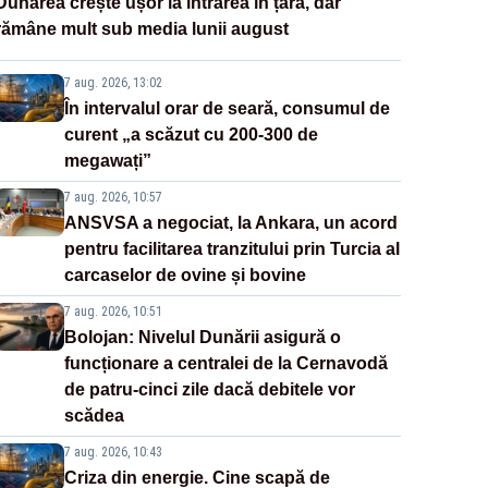
Dunărea crește ușor la intrarea în țară, dar
rămâne mult sub media lunii august
7 aug. 2026, 13:02
În intervalul orar de seară, consumul de
curent „a scăzut cu 200-300 de
megawați”
7 aug. 2026, 10:57
ANSVSA a negociat, la Ankara, un acord
pentru facilitarea tranzitului prin Turcia al
carcaselor de ovine și bovine
7 aug. 2026, 10:51
Bolojan: Nivelul Dunării asigură o
funcționare a centralei de la Cernavodă
de patru-cinci zile dacă debitele vor
scădea
7 aug. 2026, 10:43
Criza din energie. Cine scapă de