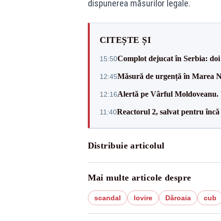
dispunerea măsurilor legale.
CITEȘTE ȘI
Complot dejucat în Serbia: doi 
15:50
Măsură de urgență în Marea Ne
12:45
Alertă pe Vârful Moldoveanu. U
12:16
Reactorul 2, salvat pentru încă
11:40
Distribuie articolul
Mai multe articole despre
scandal
lovire
Dăroaia
cub