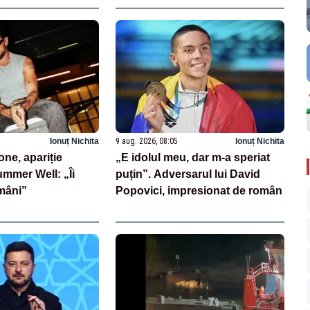
Ionuț Nichita
9 aug. 2026, 08:05
Ionuț Nichita
ne, apariție
„E idolul meu, dar m-a speriat
ummer Well: „Îi
puțin”. Adversarul lui David
mâni”
Popovici, impresionat de român