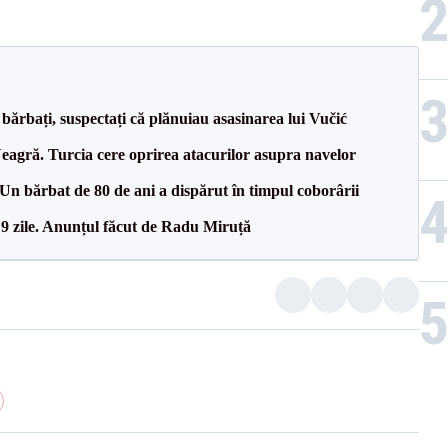
bărbați, suspectați că plănuiau asasinarea lui Vučić
agră. Turcia cere oprirea atacurilor asupra navelor
n bărbat de 80 de ani a dispărut în timpul coborârii
 9 zile. Anunțul făcut de Radu Miruță