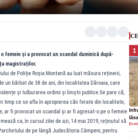
CE
1
e o femeie și a provocat un scandal duminică după-
ța magistraților.
tului de Poliție Roșia Montană au luat măsura reținerii,
e un bărbat de 38 de ani, din localitatea Dăroaia, care
olențe și tulburarea ordinii și liniștii publice.Se pare că,
n timp ce se afla în apropierea căii ferate din localitate,
Infr
ce, ar fi provocat un scandal și ar fi agresat-o pe o femeie
lăs
rmează ca, în cursul zilei de azi, 14 mai 2019, reținutul să
Econ
l Parchetului de pe lângă Judecătoria Câmpeni, pentru