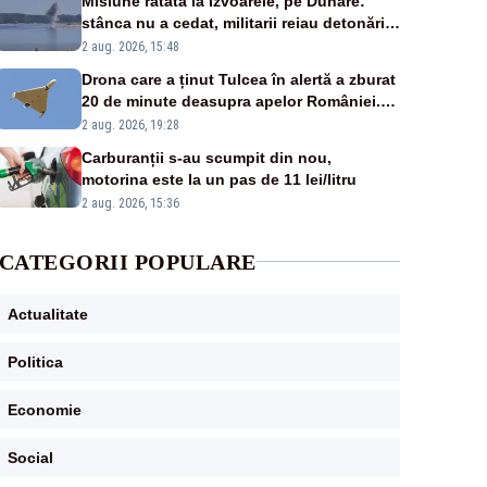
Misiune ratată la Izvoarele, pe Dunăre:
stânca nu a cedat, militarii reiau detonările
luni – VIDEO
2 aug. 2026, 15:48
Drona care a ținut Tulcea în alertă a zburat
20 de minute deasupra apelor României.
Au fost ridicate două F-16
2 aug. 2026, 19:28
Carburanții s-au scumpit din nou,
motorina este la un pas de 11 lei/litru
2 aug. 2026, 15:36
CATEGORII POPULARE
Actualitate
Politica
Economie
Social