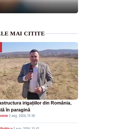
LE MAI CITITE
astructura irigațiilor din România,
ată în paragină
omie
·
2 aug. 2026, 15:38
Politica
-
2 aug. 2026, 15:42