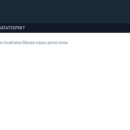
NATATE
SPORT
in localitatea Dăroaia reținut pentru lovire