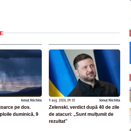
E
Ionuț Nichita
9 aug. 2026, 09:35
Ionuț Nichita
toarce pe dos.
Zelenski, verdict după 40 de zile
loile duminică, 9
de atacuri: „Sunt mulțumit de
rezultat”