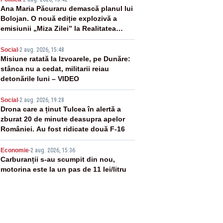
2
Ana Maria Păcuraru demască planul lui
Bolojan. O nouă ediție explozivă a
emisiunii „Miza Zilei” la Realitatea
PLUS
3
Social
-
2 aug. 2026, 15:48
Misiune ratată la Izvoarele, pe Dunăre:
stânca nu a cedat, militarii reiau
detonările luni – VIDEO
4
Social
-
2 aug. 2026, 19:28
Drona care a ținut Tulcea în alertă a
zburat 20 de minute deasupra apelor
României. Au fost ridicate două F-16
5
Economie
-
2 aug. 2026, 15:36
Carburanții s-au scumpit din nou,
motorina este la un pas de 11 lei/litru