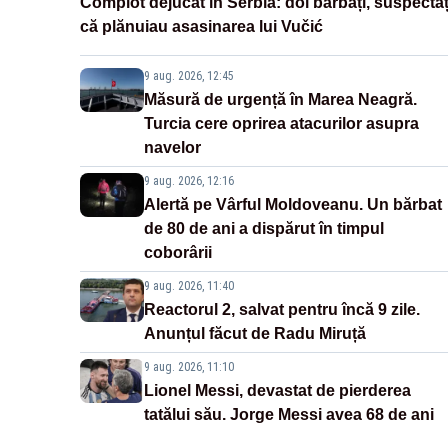
Complot dejucat în Serbia: doi bărbați, suspectaț
că plănuiau asasinarea lui Vučić
9 aug. 2026, 12:45
Măsură de urgență în Marea Neagră.
Turcia cere oprirea atacurilor asupra
navelor
9 aug. 2026, 12:16
Alertă pe Vârful Moldoveanu. Un bărbat
de 80 de ani a dispărut în timpul
coborârii
9 aug. 2026, 11:40
Reactorul 2, salvat pentru încă 9 zile.
Anunțul făcut de Radu Miruță
9 aug. 2026, 11:10
Lionel Messi, devastat de pierderea
tatălui său. Jorge Messi avea 68 de ani