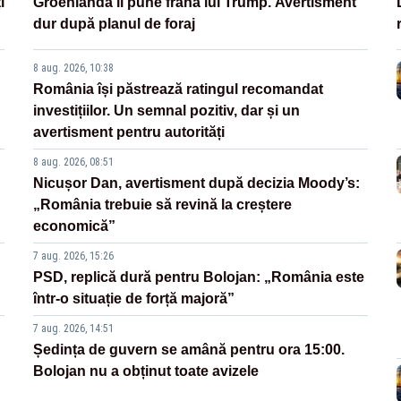
i
Groenlanda îi pune frână lui Trump. Avertisment
dur după planul de foraj
8 aug. 2026, 10:38
România își păstrează ratingul recomandat
investițiilor. Un semnal pozitiv, dar și un
avertisment pentru autorități
8 aug. 2026, 08:51
Nicușor Dan, avertisment după decizia Moody’s:
„România trebuie să revină la creștere
economică”
7 aug. 2026, 15:26
PSD, replică dură pentru Bolojan: „România este
într-o situație de forță majoră”
7 aug. 2026, 14:51
Ședința de guvern se amână pentru ora 15:00.
Bolojan nu a obținut toate avizele