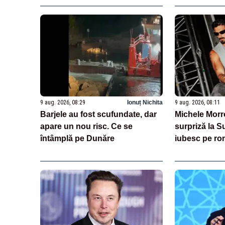
9 aug. 2026, 08:29
Ionuț Nichita
9 aug. 2026, 08:11
Barjele au fost scufundate, dar
Michele Morro
apare un nou risc. Ce se
surpriză la S
întâmplă pe Dunăre
iubesc pe ro