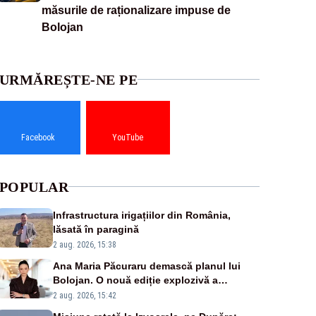
măsurile de raționalizare impuse de
Bolojan
URMĂREȘTE-NE PE
Facebook
YouTube
POPULAR
Infrastructura irigațiilor din România,
lăsată în paragină
2 aug. 2026, 15:38
Ana Maria Păcuraru demască planul lui
Bolojan. O nouă ediție explozivă a
emisiunii „Miza Zilei” la Realitatea PLUS
2 aug. 2026, 15:42