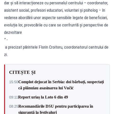
dar și să interacționeze cu personalul centrului – coordonator,
asistent social, profesori educatori, voluntari și psiholog – în
vederea abordării unor aspecte sensibile legate de beneficiari,
evoluția lor, provocările cu care se confruntă și perspective de
dezvoltare
” -
a precizat părintele Florin Croitoru, coordonatorul centrului de
zi.
CITEȘTE ȘI
Complot dejucat în Serbia: doi bărbați, suspectați
15:50
că plănuiau asasinarea lui Vučić
Report uriaș la Loto 6 din 49
09:11
Recomandările DSU pentru participarea în
08:25
siguranță la festivaluri