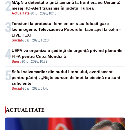
2
MApN a detectat o țintă aeriană la frontiera cu Ucraina;
mesaj RO-Alert transmis în județul Tulcea
Actualitate
-
30 iul. 2026, 10:16
3
Tensiuni la protestul fermierilor, s-au folosit gaze
lacrimogene. Televiziunea Poporului face apel la calm –
LIVE TEXT
Social
-
30 iul. 2026, 10:20
4
UEFA va organiza o şedinţă de urgenţă privind planurile
FIFA pentru Cupa Mondială
Sport
-
30 iul. 2026, 10:33
5
Șeful salvamarilor din sudul litoralului, avertisment
pentru părinți: „Niște cursuri de înot la piscină nu sunt
suficiente”
Social
-
30 iul. 2026, 09:45
ACTUALITATE