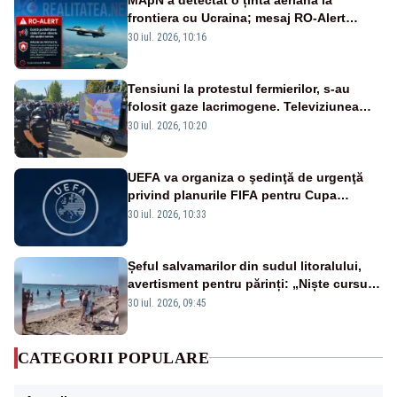
frontiera cu Ucraina; mesaj RO-Alert
transmis în județul Tulcea
30 iul. 2026, 10:16
Tensiuni la protestul fermierilor, s-au
folosit gaze lacrimogene. Televiziunea
Poporului face apel la calm – LIVE TEXT
30 iul. 2026, 10:20
UEFA va organiza o şedinţă de urgenţă
privind planurile FIFA pentru Cupa
Mondială
30 iul. 2026, 10:33
Șeful salvamarilor din sudul litoralului,
avertisment pentru părinți: „Niște cursuri
de înot la piscină nu sunt suficiente”
30 iul. 2026, 09:45
CATEGORII POPULARE