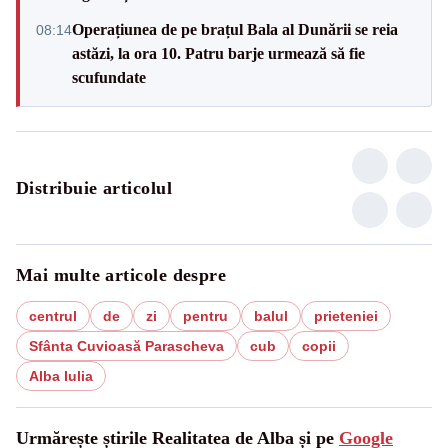
Operațiunea de pe brațul Bala al Dunării se reia
08:14
astăzi, la ora 10. Patru barje urmează să fie
scufundate
Distribuie articolul
Mai multe articole despre
centrul
de
zi
pentru
balul
prieteniei
Sfânta Cuvioasă Parascheva
cub
copii
Alba Iulia
Urmărește știrile Realitatea de Alba și pe
Google