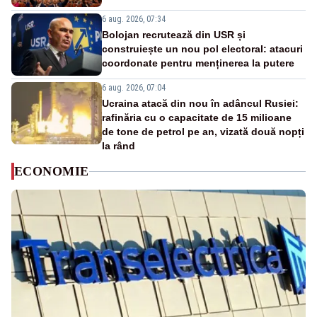
6 aug. 2026, 07:34
Bolojan recrutează din USR și
construiește un nou pol electoral: atacuri
coordonate pentru menținerea la putere
6 aug. 2026, 07:04
Ucraina atacă din nou în adâncul Rusiei:
rafinăria cu o capacitate de 15 milioane
de tone de petrol pe an, vizată două nopți
la rând
ECONOMIE