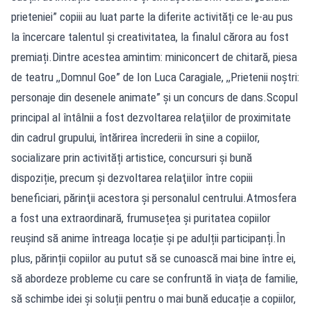
prieteniei” copiii au luat parte la diferite activități ce le-au pus
la încercare talentul şi creativitatea, la finalul cărora au fost
premiați.Dintre acestea amintim: miniconcert de chitară, piesa
de teatru ,,Domnul Goe” de Ion Luca Caragiale, ,,Prietenii noștri:
personaje din desenele animate” și un concurs de dans.Scopul
principal al întâlnii a fost dezvoltarea relaţiilor de proximitate
din cadrul grupului, întărirea încrederii în sine a copiilor,
socializare prin activități artistice, concursuri și bună
dispoziție, precum și dezvoltarea relaţiilor între copiii
beneficiari, părinţii acestora şi personalul centrului.Atmosfera
a fost una extraordinară, frumusețea și puritatea copiilor
reușind să anime întreaga locație și pe adulții participanți.În
plus, părinții copiilor au putut să se cunoască mai bine între ei,
să abordeze probleme cu care se confruntă în viața de familie,
să schimbe idei și soluții pentru o mai bună educație a copiilor,