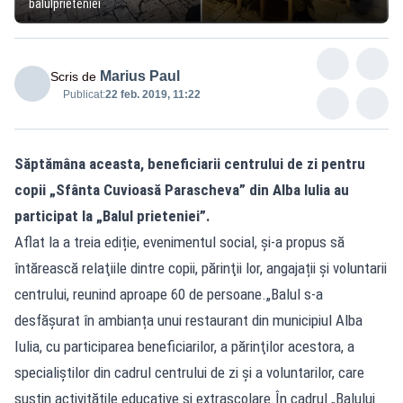
balulprieteniei
Marius Paul
Scris de
Publicat:
22 feb. 2019, 11:22
Săptămâna aceasta, beneficiarii centrului de zi pentru
copii „Sfânta Cuvioasă Parascheva” din Alba Iulia au
participat la „Balul prieteniei”.
Aflat la a treia ediție, evenimentul social, și-a propus să
întărească relaţiile dintre copii, părinţii lor, angajații și voluntarii
centrului, reunind aproape 60 de persoane.„Balul s-a
desfăşurat în ambianța unui restaurant din municipiul Alba
Iulia, cu participarea beneficiarilor, a părinţilor acestora, a
specialiștilor din cadrul centrului de zi și a voluntarilor, care
susțin activitățile educative și extrașcolare.În cadrul „Balului