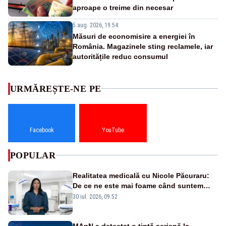
aproape o treime din necesar
5 aug. 2026, 19:54
Măsuri de economisire a energiei în
România. Magazinele sting reclamele, iar
autoritățile reduc consumul
URMĂREȘTE-NE PE
Facebook
YouTube
POPULAR
Realitatea medicală cu Nicole Păcuraru:
De ce ne este mai foame când suntem
obosiți?
30 iul. 2026, 09:52
MApN a detectat o țintă aeriană la