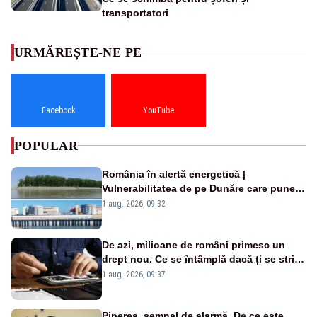
transportatori
URMĂREȘTE-NE PE
Facebook
YouTube
POPULAR
România în alertă energetică |
Vulnerabilitatea de pe Dunăre care pune
în pericol Centrala Cernavodă era
1 aug. 2026, 09:32
cunoscută de pe vremea lui Ceaușescu
De azi, milioane de români primesc un
drept nou. Ce se întâmplă dacă ți se strică
un produs
1 aug. 2026, 09:37
Piperea, semnal de alarmă. De ce este