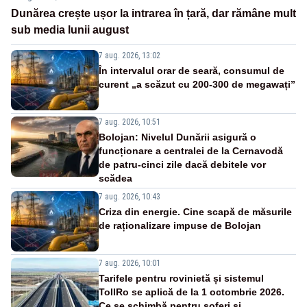
Dunărea crește ușor la intrarea în țară, dar rămâne mult
sub media lunii august
7 aug. 2026, 13:02
În intervalul orar de seară, consumul de
curent „a scăzut cu 200-300 de megawați”
7 aug. 2026, 10:51
Bolojan: Nivelul Dunării asigură o
funcționare a centralei de la Cernavodă
de patru-cinci zile dacă debitele vor
scădea
7 aug. 2026, 10:43
Criza din energie. Cine scapă de măsurile
de raționalizare impuse de Bolojan
7 aug. 2026, 10:01
Tarifele pentru rovinietă și sistemul
TollRo se aplică de la 1 octombrie 2026.
Ce se schimbă pentru șoferi și