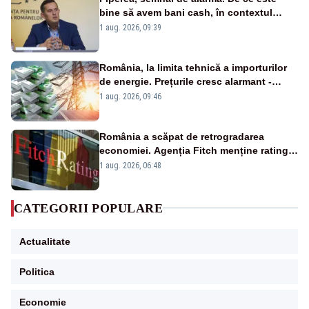
bine să avem bani cash, în contextul
alertei energetice?
1 aug. 2026, 09:39
România, la limita tehnică a importurilor
de energie. Prețurile cresc alarmant -
Analiză Realitatea Plus
1 aug. 2026, 09:46
România a scăpat de retrogradarea
economiei. Agenția Fitch menține ratingul
„BBB-” cu perspectivă negativă
1 aug. 2026, 06:48
CATEGORII POPULARE
Actualitate
Politica
Economie