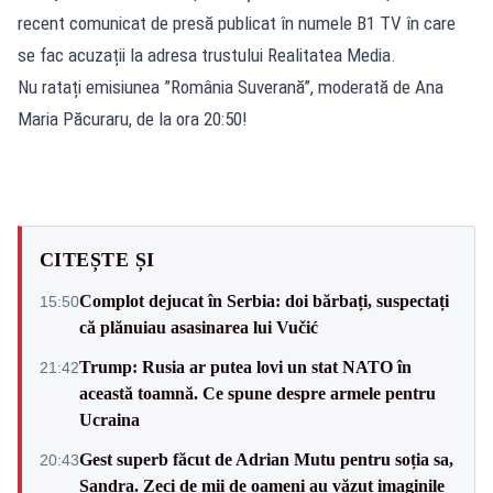
recent comunicat de presă publicat în numele B1 TV în care
se fac acuzații la adresa trustului Realitatea Media.
Nu ratați emisiunea ”România Suverană”, moderată de Ana
Maria Păcuraru, de la ora 20:50!
CITEȘTE ȘI
Complot dejucat în Serbia: doi bărbați, suspectați
15:50
că plănuiau asasinarea lui Vučić
Trump: Rusia ar putea lovi un stat NATO în
21:42
această toamnă. Ce spune despre armele pentru
Ucraina
Gest superb făcut de Adrian Mutu pentru soția sa,
20:43
Sandra. Zeci de mii de oameni au văzut imaginile