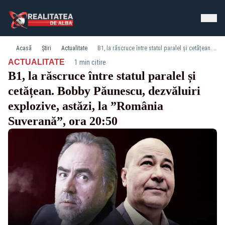
Acasă
Știri
Actualitate
B1, la răscruce între statul paralel și cetățean. Bobby Păunescu, dezvăluiri explozive, astăzi, la ”România Suverană”, ora 20:50
·
ACTUALITATE
1 min citire
B1, la răscruce între statul paralel și
cetățean. Bobby Păunescu, dezvăluiri
explozive, astăzi, la ”România
Suverană”, ora 20:50