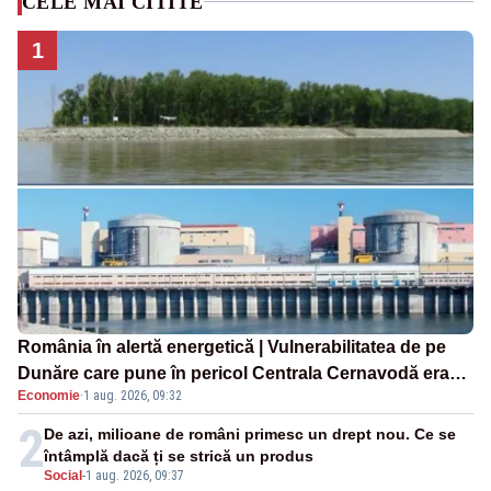
CELE MAI CITITE
1
România în alertă energetică | Vulnerabilitatea de pe
Dunăre care pune în pericol Centrala Cernavodă era
Economie
·
1 aug. 2026, 09:32
cunoscută de pe vremea lui Ceaușescu
2
De azi, milioane de români primesc un drept nou. Ce se
întâmplă dacă ți se strică un produs
Social
-
1 aug. 2026, 09:37