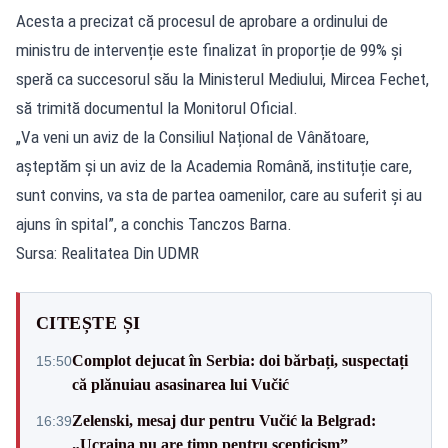
Acesta a precizat că procesul de aprobare a ordinului de
ministru de intervenție este finalizat în proporție de 99% și
speră ca succesorul său la Ministerul Mediului, Mircea Fechet,
să trimită documentul la Monitorul Oficial.
„Va veni un aviz de la Consiliul Național de Vânătoare,
așteptăm și un aviz de la Academia Română, instituție care,
sunt convins, va sta de partea oamenilor, care au suferit și au
ajuns în spital”, a conchis Tanczos Barna.
Sursa: Realitatea Din UDMR
CITEȘTE ȘI
Complot dejucat în Serbia: doi bărbați, suspectați
15:50
că plănuiau asasinarea lui Vučić
Zelenski, mesaj dur pentru Vučić la Belgrad:
16:39
„Ucraina nu are timp pentru scepticism”