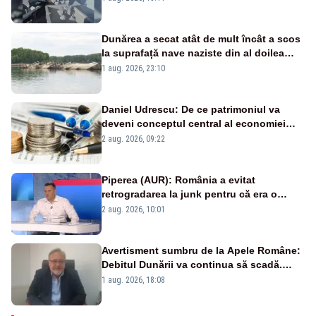
Dunărea a secat atât de mult încât a scos
la suprafață nave naziste din al doilea
război mondial
1 aug. 2026, 23:10
Daniel Udrescu: De ce patrimoniul va
deveni conceptul central al economiei
viitoare?
2 aug. 2026, 09:22
Piperea (AUR): România a evitat
retrogradarea la junk pentru că era o
catastrofă pentru bănci și fondurile de
2 aug. 2026, 10:01
pensii
Avertisment sumbru de la Apele Române:
Debitul Dunării va continua să scadă.
Cernavodă s-ar putea închide în 4 zile
1 aug. 2026, 18:08