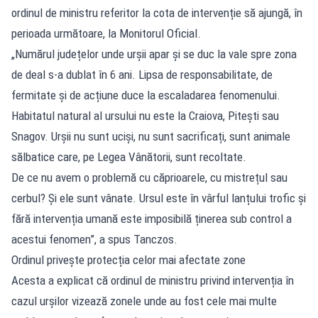
ordinul de ministru referitor la cota de intervenție să ajungă, în
perioada următoare, la Monitorul Oficial.
„Numărul județelor unde urșii apar și se duc la vale spre zona
de deal s-a dublat în 6 ani. Lipsa de responsabilitate, de
fermitate și de acțiune duce la escaladarea fenomenului.
Habitatul natural al ursului nu este la Craiova, Pitești sau
Snagov. Urșii nu sunt uciși, nu sunt sacrificați, sunt animale
sălbatice care, pe Legea Vânătorii, sunt recoltate.
De ce nu avem o problemă cu căprioarele, cu mistrețul sau
cerbul? Și ele sunt vânate. Ursul este în vârful lanțului trofic și
fără intervenția umană este imposibilă ținerea sub control a
acestui fenomen”, a spus Tanczos.
Ordinul privește protecția celor mai afectate zone
Acesta a explicat că ordinul de ministru privind intervenția în
cazul urșilor vizează zonele unde au fost cele mai multe