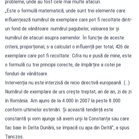
probleme, unde au fost cele mai multe atacuri.
„Este o formulă matematică, unde sunt trei elemente care
influențează numărul de exemplare care pot fi recoltate dintr-
un fond de vânătoare: numărul pagubelor, valoarea lor și
numărul de atacuri asupra oamenilor. În funcție de aceste
criterii, proporțional, s-a calculat o influență per total, 426 de
exemplare care pot fi recoltate. Cifra nu e pusă de mine, este
o formulă cu trei principii corecte, de împărțire a cotei pe
fonduri de vânătoare.
Intervenția nu este interzisă de nicio directivă europeană. (…)
Numărul de exemplare de urs crește treptat, an de an, zi de zi
în România. Am ajuns de la 4.000 în 2007 la peste 8.000
conform ultimelor estimări. Și această tendință este
constantă și vom ajunge să avem urși la Constanța sau care
fac baie în Delta Dunării, se împacă cu apa din Deltă”, a spus
Tanczos.