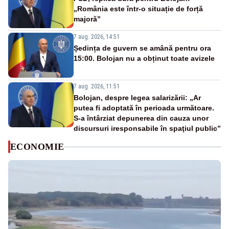
„România este într-o situație de forță
majoră”
7 aug. 2026, 14:51
Ședința de guvern se amână pentru ora
15:00. Bolojan nu a obținut toate avizele
7 aug. 2026, 11:51
Bolojan, despre legea salarizării: „Ar
putea fi adoptată în perioada următoare.
S-a întârziat depunerea din cauza unor
discursuri iresponsabile în spaţiul public”
ECONOMIE