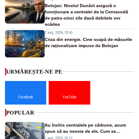
Bolojan: Nivelul Dunării asigură o
funcționare a centralei de la Cernavodă
de patru-cinci zile dacă debitele vor
scădea
7 aug. 2026, 10:43
Criza din energie. Cine scapă de măsurile
de raționalizare impuse de Bolojan
URMĂREȘTE-NE PE
Facebook
YouTube
POPULAR
Au închis centralele pe cărbune, acum
spun că au nevoie de ele. Cum se
pasează vina în plină criză energetică
1 aug. 2026, 18:11