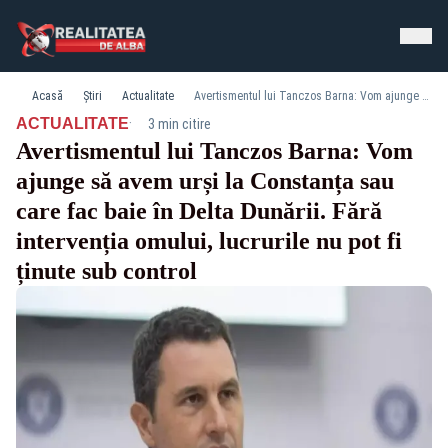
Acasă
Știri
Actualitate
Avertismentul lui Tanczos Barna: Vom ajunge să avem urși la Constanța sau care fac baie în Delta Dunării. Fără intervenția omului, lucrurile nu pot fi ținute sub control
·
ACTUALITATE
3 min citire
Avertismentul lui Tanczos Barna: Vom
ajunge să avem urși la Constanța sau
care fac baie în Delta Dunării. Fără
intervenția omului, lucrurile nu pot fi
ținute sub control