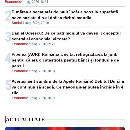
Economie
·
1 aug. 2026, 18:11
energetică
2
Dunărea a secat atât de mult încât a scos la suprafață
nave naziste din al doilea război mondial
Social
-
1 aug. 2026, 23:10
3
Daniel Udrescu: De ce patrimoniul va deveni conceptul
central al economiei viitoare?
Economie
-
2 aug. 2026, 09:22
4
Piperea (AUR): România a evitat retrogradarea la junk
pentru că era o catastrofă pentru bănci și fondurile de
pensii
Economie
-
2 aug. 2026, 10:01
5
Avertisment sumbru de la Apele Române: Debitul Dunării
va continua să scadă. Cernavodă s-ar putea închide în 4
zile
Economie
-
1 aug. 2026, 18:08
ACTUALITATE