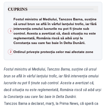
CUPRINS
Fostul ministru al Mediului, Tanczos Barna, susține
că ursul brun se află în vârful lanțului trofic, iar fără
intervenția omului lucrurile nu pot fi ținute sub
1
control. Acesta a avertizat că, dacă situația nu este
reglementată, România riscă să aibă urși la
Constanța sau care fac baie în Delta Dunării.
Ordinul privește protecția celor mai afectate zone
2
Fostul ministru al Mediului, Tanczos Barna, susține că ursul
brun se află în vârful lanțului trofic, iar fără intervenția omului
lucrurile nu pot fi ținute sub control. Acesta a avertizat că,
dacă situația nu este reglementată, România riscă să aibă urși
la Constanța sau care fac baie în Delta Dunării.
Tanczos Barna a declarat, marți, la Prima News, că speră ca