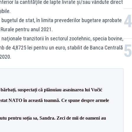
erior la cantităţile de lapte livrate şi/sau vândute direct
ibile.
 bugetul de stat, în limita prevederilor bugetare aprobate
i Rurale pentru anul 2021.
naţionale tranzitorii în sectorul zootehnic, specia bovine,
imb de 4,8725 lei pentru un euro, stabilit de Banca Centrală
2020.
bărbați, suspectați că plănuiau asasinarea lui Vučić
 stat NATO în această toamnă. Ce spune despre armele
tu pentru soția sa, Sandra. Zeci de mii de oameni au