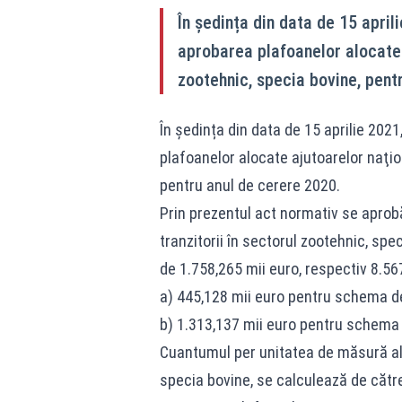
În ședința din data de 15 apri
aprobarea plafoanelor alocate a
zootehnic, specia bovine, pent
În ședința din data de 15 aprilie 20
plafoanelor alocate ajutoarelor naţion
pentru anul de cerere 2020.
Prin prezentul act normativ se aprobă
tranzitorii în sectorul zootehnic, spe
de 1.758,265 mii euro, respectiv 8.567,
a) 445,128 mii euro pentru schema dec
b) 1.313,137 mii euro pentru schema 
Cuantumul per unitatea de măsură al a
specia bovine, se calculează de către 