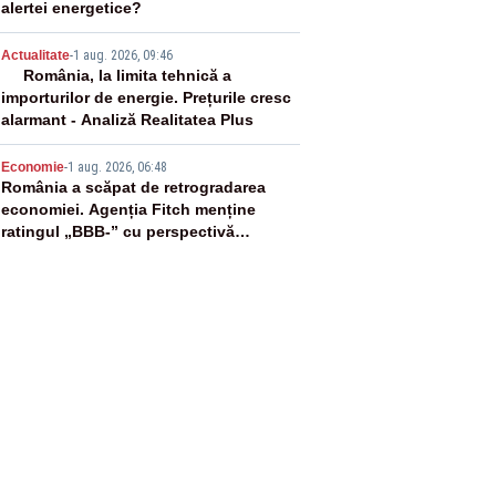
alertei energetice?
4
Actualitate
-
1 aug. 2026, 09:46
România, la limita tehnică a
importurilor de energie. Prețurile cresc
alarmant - Analiză Realitatea Plus
5
Economie
-
1 aug. 2026, 06:48
România a scăpat de retrogradarea
economiei. Agenția Fitch menține
ratingul „BBB-” cu perspectivă
negativă