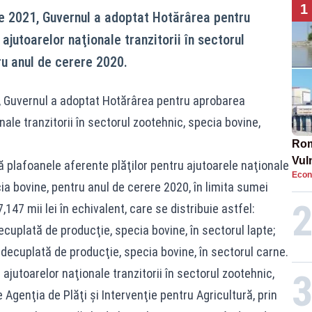
1
lie 2021, Guvernul a adoptat Hotărârea pentru
jutoarelor naţionale tranzitorii în sectorul
ru anul de cerere 2020.
21, Guvernul a adoptat Hotărârea pentru aprobarea
ale tranzitorii în sectorul zootehnic, specia bovine,
Rom
Vul
 plafoanele aferente plăţilor pentru ajutoarele naţionale
Econ
pun
cia bovine, pentru anul de cerere 2020, în limita sumei
cun
147 mii lei în echivalent, care se distribuie astfel:
uplată de producţie, specia bovine, în sectorul lapte;
decuplată de producţie, specia bovine, în sectorul carne.
jutoarelor naţionale tranzitorii în sectorul zootehnic,
Agenţia de Plăţi şi Intervenţie pentru Agricultură, prin