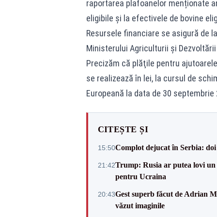
raportarea plafoanelor menționate ant
eligibile și la efectivele de bovine elig
Resursele financiare se asigură de la
Ministerului Agriculturii şi Dezvoltări
Precizăm că plăţile pentru ajutoarele 
se realizează în lei, la cursul de sch
Europeană la data de 30 septembrie 
CITEȘTE ȘI
Complot dejucat în Serbia: doi 
15:50
Trump: Rusia ar putea lovi un
21:42
pentru Ucraina
Gest superb făcut de Adrian Mu
20:43
văzut imaginile