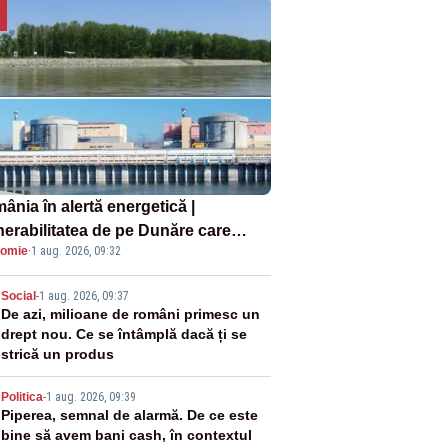
ânia în alertă energetică |
nerabilitatea de pe Dunăre care
omie
·
1 aug. 2026, 09:32
e în pericol Centrala Cernavodă era
oscută de pe vremea lui Ceaușescu
2
Social
-
1 aug. 2026, 09:37
De azi, milioane de români primesc un
drept nou. Ce se întâmplă dacă ți se
strică un produs
3
Politica
-
1 aug. 2026, 09:39
Piperea, semnal de alarmă. De ce este
bine să avem bani cash, în contextul