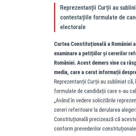
Reprezentanții Curții au sublin
contestațiile formulate de candi
electorale
Curtea Constituțională a României a 
examinare a petițiilor și cererilor re
României. Acest demers vine ca răsp
media, care a cerut informații despr
Reprezentanții Curții au subliniat că,
formulate de candidații care s-au calif
„Având în vedere solicitările reprezen
cereri referitoare la derularea alege
Constituțională precizează că aceste
conform prevederilor constituționale ș