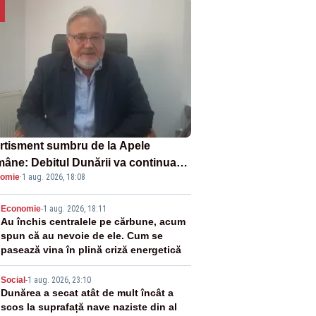
rtisment sumbru de la Apele
âne: Debitul Dunării va continua
omie
·
1 aug. 2026, 18:08
scadă. Cernavodă s-ar putea închide
 zile
2
Economie
-
1 aug. 2026, 18:11
Au închis centralele pe cărbune, acum
spun că au nevoie de ele. Cum se
pasează vina în plină criză energetică
3
Social
-
1 aug. 2026, 23:10
Dunărea a secat atât de mult încât a
scos la suprafață nave naziste din al