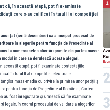
1
iat că, în această etapă, pot fi examinate
dații care s-au calificat în turul II al competiției
anunțat (ieri 5 decembrie) că a început procesul de
feritoare la alegerile pentru funcția de Președinte al
uns la numeroasele solicitări primite din partea mass-
Ave
Rom
e modul în care se derulează aceste alegeri.
Econ
să 
 în această etapă, pot fi examinate contestațiile
în 4
icat în turul II al competiției electorale.
tanților mass-media cu privire la primirea unor petiții și
rilor pentru funcția de Președinte al României, Curtea
a au fost înregistrate și urmează să fie examinate
i legale, în cadrul procesului de validare a alegerilor.