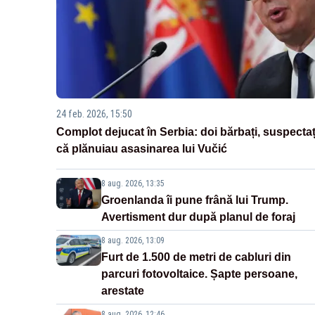
24 feb. 2026, 15:50
Complot dejucat în Serbia: doi bărbați, suspectaț
că plănuiau asasinarea lui Vučić
8 aug. 2026, 13:35
Groenlanda îi pune frână lui Trump.
Avertisment dur după planul de foraj
8 aug. 2026, 13:09
Furt de 1.500 de metri de cabluri din
parcuri fotovoltaice. Șapte persoane,
arestate
8 aug. 2026, 12:46