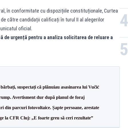
l, în conformitate cu dispozițiile constituționale, Curtea
către candidații calificați în turul II al alegerilor
nicatul oficial.
 de urgență pentru a analiza solicitarea de reluare a
bărbați, suspectați că plănuiau asasinarea lui Vučić
Trump. Avertisment dur după planul de foraj
ri din parcuri fotovoltaice. Șapte persoane, arestate
e la CFR Cluj: „E foarte greu să ceri rezultate”