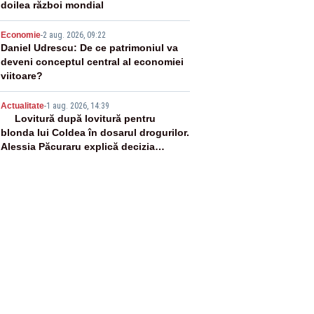
doilea război mondial
4
Economie
-
2 aug. 2026, 09:22
Daniel Udrescu: De ce patrimoniul va
deveni conceptul central al economiei
viitoare?
5
Actualitate
-
1 aug. 2026, 14:39
Lovitură după lovitură pentru
blonda lui Coldea în dosarul drogurilor.
Alessia Păcuraru explică decizia
magistraților