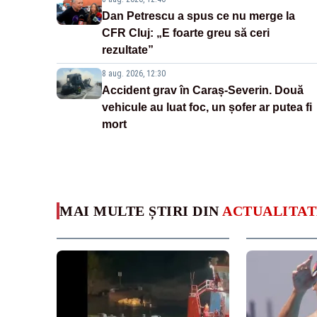
Dan Petrescu a spus ce nu merge la
CFR Cluj: „E foarte greu să ceri
rezultate”
8 aug. 2026, 12:30
Accident grav în Caraș-Severin. Două
vehicule au luat foc, un șofer ar putea fi
mort
MAI MULTE ȘTIRI DIN
ACTUALITAT