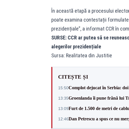
În această etapă a procesului electora
poate examina contestații formulate de 
prezidențiale”, a informat CCR în comu
SURSE: CCR ar putea să se reunească
alegerilor prezidențiale
Sursa: Realitatea din Justitie
CITEȘTE ȘI
Complot dejucat în Serbia: doi 
15:50
Groenlanda îi pune frână lui 
13:35
Furt de 1.500 de metri de cablu
13:09
Dan Petrescu a spus ce nu merg
12:46