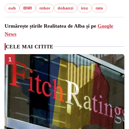
cub
BNR
robor
dobanzi
ircc
rate
Urmărește știrile Realitatea de Alba și pe
Google
News
CELE MAI CITITE
1