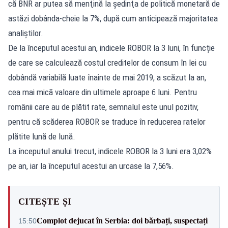
că BNR ar putea să menţină la şedinţa de politică monetară de
astăzi dobânda-cheie la 7%, după cum anticipează majoritatea
analiştilor.
De la începutul acestui an, indicele ROBOR la 3 luni, în funcție
de care se calculează costul creditelor de consum în lei cu
dobândă variabilă luate înainte de mai 2019, a scăzut la an,
cea mai mică valoare din ultimele aproape 6 luni. Pentru
românii care au de plătit rate, semnalul este unul pozitiv,
pentru că scăderea ROBOR se traduce în reducerea ratelor
plătite lună de lună.
La începutul anului trecut, indicele ROBOR la 3 luni era 3,02%
pe an, iar la începutul acestui an urcase la 7,56%.
CITEȘTE ȘI
Complot dejucat în Serbia: doi bărbați, suspectați
15:50