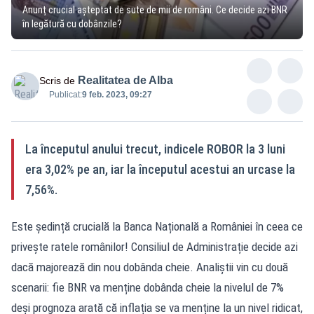
Anunț crucial așteptat de sute de mii de români. Ce decide azi BNR
în legătură cu dobânzile?
Realitatea de Alba
Scris de
Publicat:
9 feb. 2023, 09:27
La începutul anului trecut, indicele ROBOR la 3 luni
era 3,02% pe an, iar la începutul acestui an urcase la
7,56%.
Este ședință crucială la Banca Națională a României în ceea ce
privește ratele românilor! Consiliul de Administrație decide azi
dacă majorează din nou dobânda cheie. Analiștii vin cu două
scenarii: fie BNR va menține dobânda cheie la nivelul de 7%
deși prognoza arată că inflația se va menține la un nivel ridicat,