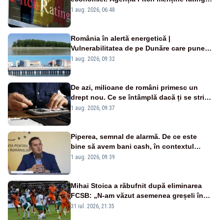
„BBB-” cu perspectivă negativă
1 aug. 2026, 06:48
România în alertă energetică |
Vulnerabilitatea de pe Dunăre care pune
în pericol Centrala Cernavodă era
1 aug. 2026, 09:32
cunoscută de pe vremea lui Ceaușescu
De azi, milioane de români primesc un
drept nou. Ce se întâmplă dacă ți se strică
un produs
1 aug. 2026, 09:37
Piperea, semnal de alarmă. De ce este
bine să avem bani cash, în contextul
alertei energetice?
1 aug. 2026, 09:39
Mihai Stoica a răbufnit după eliminarea
FCSB: „N-am văzut asemenea greșeli în
190 de meciuri europene”
31 iul. 2026, 21:35