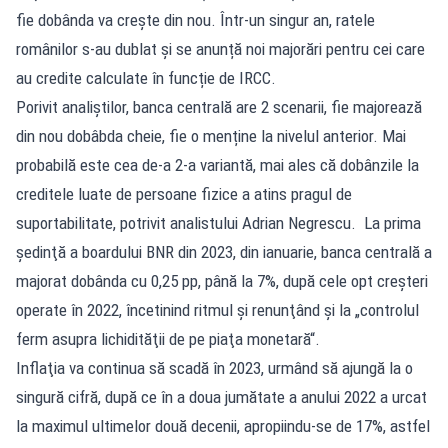
fie dobânda va crește din nou. Într-un singur an, ratele
românilor s-au dublat și se anunță noi majorări pentru cei care
au credite calculate în funcție de IRCC.
Porivit analiștilor, banca centrală are 2 scenarii, fie majorează
din nou dobâbda cheie, fie o menține la nivelul anterior. Mai
probabilă este cea de-a 2-a variantă, mai ales că dobânzile la
creditele luate de persoane fizice a atins pragul de
suportabilitate, potrivit analistului Adrian Negrescu. La prima
şedinţă a boardului BNR din 2023, din ianuarie, banca centrală a
majorat dobânda cu 0,25 pp, până la 7%, după cele opt creşteri
operate în 2022, încetinind ritmul şi renunţând şi la „controlul
ferm asupra lichidităţii de pe piaţa monetară“.
Inflaţia va continua să scadă în 2023, urmând să ajungă la o
singură cifră, după ce în a doua jumătate a anului 2022 a urcat
la maximul ultimelor două decenii, apropiindu-se de 17%, astfel