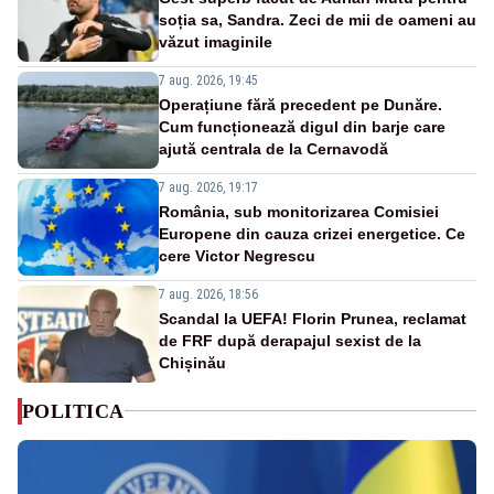
soția sa, Sandra. Zeci de mii de oameni au
văzut imaginile
7 aug. 2026, 19:45
Operațiune fără precedent pe Dunăre.
Cum funcționează digul din barje care
ajută centrala de la Cernavodă
7 aug. 2026, 19:17
România, sub monitorizarea Comisiei
Europene din cauza crizei energetice. Ce
cere Victor Negrescu
7 aug. 2026, 18:56
Scandal la UEFA! Florin Prunea, reclamat
de FRF după derapajul sexist de la
Chișinău
POLITICA