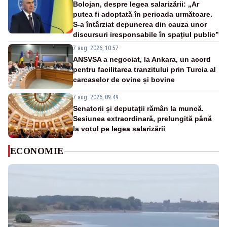
Bolojan, despre legea salarizării: „Ar
putea fi adoptată în perioada următoare.
S-a întârziat depunerea din cauza unor
discursuri iresponsabile în spaţiul public”
7 aug. 2026, 10:57
ANSVSA a negociat, la Ankara, un acord
pentru facilitarea tranzitului prin Turcia al
carcaselor de ovine și bovine
7 aug. 2026, 09:49
Senatorii și deputații rămân la muncă.
Sesiunea extraordinară, prelungită până
la votul pe legea salarizării
ECONOMIE