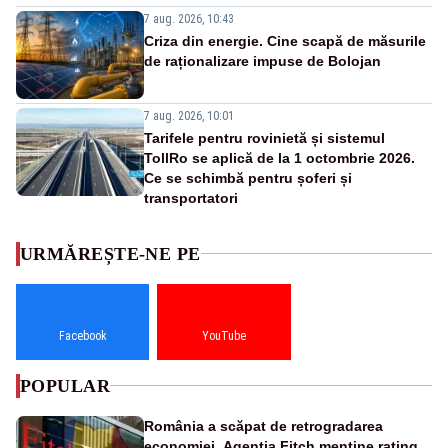
7 aug. 2026, 10:43
Criza din energie. Cine scapă de măsurile
de raționalizare impuse de Bolojan
7 aug. 2026, 10:01
Tarifele pentru rovinietă și sistemul
TollRo se aplică de la 1 octombrie 2026.
Ce se schimbă pentru șoferi și
transportatori
URMĂREȘTE-NE PE
Facebook
YouTube
POPULAR
România a scăpat de retrogradarea
economiei. Agenția Fitch menține ratingul