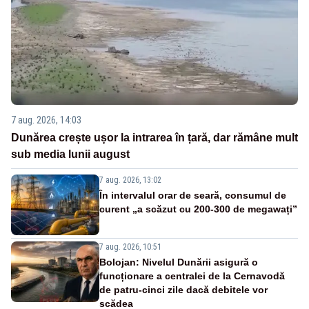
7 aug. 2026, 14:03
Dunărea crește ușor la intrarea în țară, dar rămâne mult
sub media lunii august
7 aug. 2026, 13:02
În intervalul orar de seară, consumul de
curent „a scăzut cu 200-300 de megawați”
7 aug. 2026, 10:51
Bolojan: Nivelul Dunării asigură o
funcționare a centralei de la Cernavodă
de patru-cinci zile dacă debitele vor
scădea