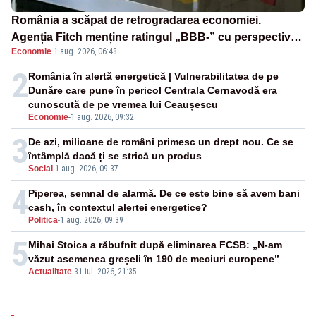
România a scăpat de retrogradarea economiei.
Agenția Fitch menține ratingul „BBB-” cu perspectivă
Economie
·
1 aug. 2026, 06:48
negativă
2
România în alertă energetică | Vulnerabilitatea de pe
Dunăre care pune în pericol Centrala Cernavodă era
cunoscută de pe vremea lui Ceaușescu
Economie
-
1 aug. 2026, 09:32
3
De azi, milioane de români primesc un drept nou. Ce se
întâmplă dacă ți se strică un produs
Social
-
1 aug. 2026, 09:37
4
Piperea, semnal de alarmă. De ce este bine să avem bani
cash, în contextul alertei energetice?
Politica
-
1 aug. 2026, 09:39
5
Mihai Stoica a răbufnit după eliminarea FCSB: „N-am
văzut asemenea greșeli în 190 de meciuri europene”
Actualitate
-
31 iul. 2026, 21:35