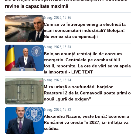
revine la capacitate maximă
6 aug. 2026, 15:36
Cum se va întrerupe energia electrică la
marii consumatori industriali? Bolojan:
Nu vor exista compensații
6 aug. 2026, 15:33
Bolojan anunță restricțiile de consum
energetic. Centralele pe combustibili
fosili, repornite. La ore de vârf se va apela
la importuri - LIVE TEXT
6 aug. 2026, 15:24
Miza uriașă a scufundării barjelor.
Reactorul 2 de la Cernavodă poate primi o
nouă „gură de oxigen”
6 aug. 2026, 15:23
Alexandru Nazare, veste bună: Economia
României va crește în 2027, iar inflația va
scădea