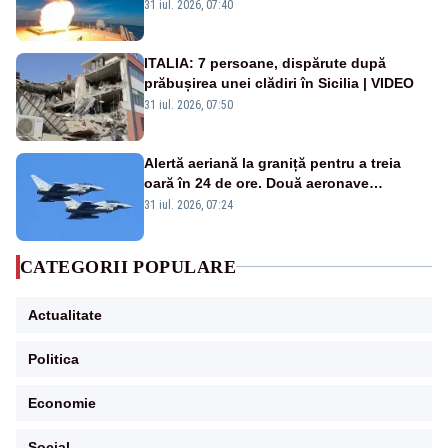
americană, distrusă de o rachetă
31 iul. 2026, 07:40
rusească
ITALIA: 7 persoane, dispărute după
prăbușirea unei clădiri în Sicilia | VIDEO
31 iul. 2026, 07:50
Alertă aeriană la graniță pentru a treia
oară în 24 de ore. Două aeronave
Eurofighter britanice au fost ridicate de la
31 iul. 2026, 07:24
sol
CATEGORII POPULARE
Actualitate
Politica
Economie
Social