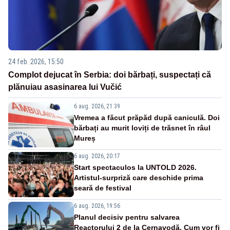
24 feb. 2026, 15:50
Complot dejucat în Serbia: doi bărbați, suspectați că
plănuiau asasinarea lui Vučić
6 aug. 2026, 21:39
Vremea a făcut prăpăd după caniculă. Doi
bărbați au murit loviți de trăsnet în râul
Mureș
6 aug. 2026, 20:17
Start spectaculos la UNTOLD 2026.
Artistul-surpriză care deschide prima
seară de festival
6 aug. 2026, 19:56
Planul decisiv pentru salvarea
Reactorului 2 de la Cernavodă. Cum vor fi