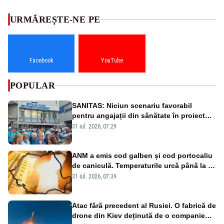
URMĂREȘTE-NE PE
Facebook
YouTube
POPULAR
SANITAS: Niciun scenariu favorabil
pentru angajații din sănătate în proiectul
Legii salarizării
31 iul. 2026, 07:29
ANM a emis cod galben și cod portocaliu
de caniculă. Temperaturile urcă până la 38
de grade, iar nopțile devin tropicale
31 iul. 2026, 07:39
Atac fără precedent al Rusiei. O fabrică de
drone din Kiev deținută de o companie