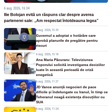
6 aug. 2026, 16:34
Ilie Bolojan evită un răspuns clar despre averea
partenerei sale: „Am respectat întotdeauna legea”
6 aug. 2026, 15:39
Guvernul a adoptat o hotărâre care
aprobă planurile de pregătire pentru
riscuri
6 aug. 2026, 15:18
Ana Maria Păcuraru: Televiziunea
Poporului solicită investigarea deciziilor
luate în această perioadă de criză
enegetică
6 aug. 2026, 11:27
JD Vance anunță negocieri de pace
dificile și îndelungate cu Iranul, în timp ce
Teheranul neagă existența discuțiilor cu
SUA
6 aug. 2026, 11:24