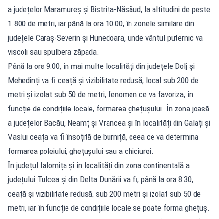
a județelor Maramureș și Bistrița-Năsăud, la altitudini de peste
1.800 de metri, iar până la ora 10:00, în zonele similare din
județele Caraș-Severin și Hunedoara, unde vântul puternic va
viscoli sau spulbera zăpada.
Până la ora 9:00, în mai multe localități din județele Dolj și
Mehedinți va fi ceață și vizibilitate redusă, local sub 200 de
metri și izolat sub 50 de metri, fenomen ce va favoriza, în
funcție de condițiile locale, formarea ghețușului. În zona joasă
a județelor Bacău, Neamț și Vrancea și în localități din Galați și
Vaslui ceața va fi însoțită de burniță, ceea ce va determina
formarea poleiului, ghețușului sau a chiciurei.
În județul Ialomița și în localități din zona continentală a
județului Tulcea și din Delta Dunării va fi, până la ora 8:30,
ceață și vizibilitate redusă, sub 200 metri și izolat sub 50 de
metri, iar în funcție de condițiile locale se poate forma ghețuș.