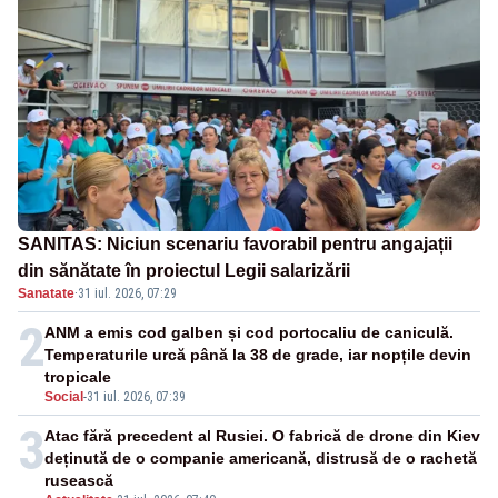
SANITAS: Niciun scenariu favorabil pentru angajații
din sănătate în proiectul Legii salarizării
Sanatate
·
31 iul. 2026, 07:29
2
ANM a emis cod galben și cod portocaliu de caniculă.
Temperaturile urcă până la 38 de grade, iar nopțile devin
tropicale
Social
-
31 iul. 2026, 07:39
3
Atac fără precedent al Rusiei. O fabrică de drone din Kiev
deținută de o companie americană, distrusă de o rachetă
rusească