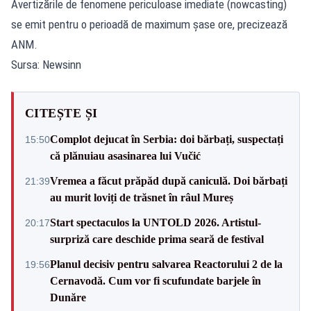
Avertizările de fenomene periculoase imediate (nowcasting)
se emit pentru o perioadă de maximum șase ore, precizează
ANM.
Sursa: Newsinn
CITEȘTE ȘI
Complot dejucat în Serbia: doi bărbați, suspectați
15:50
că plănuiau asasinarea lui Vučić
Vremea a făcut prăpăd după caniculă. Doi bărbați
21:39
au murit loviți de trăsnet în râul Mureș
Start spectaculos la UNTOLD 2026. Artistul-
20:17
surpriză care deschide prima seară de festival
Planul decisiv pentru salvarea Reactorului 2 de la
19:56
Cernavodă. Cum vor fi scufundate barjele în
Dunăre