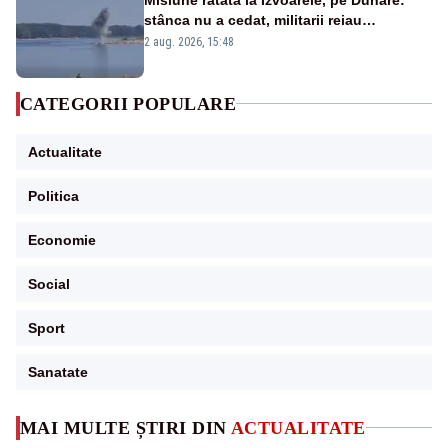
stânca nu a cedat, militarii reiau
detonările luni – VIDEO
2 aug. 2026, 15:48
CATEGORII POPULARE
Actualitate
Politica
Economie
Social
Sport
Sanatate
MAI MULTE ȘTIRI DIN
ACTUALITATE