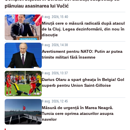
plănuiau asasinarea lui Vučić
9 aug. 2026, 15:40
Miruță cere o măsură radicală după atacul
de la Cluj. Legea dezinformării, din nou în
discuție
9 aug. 2026, 14:38
Avertisment pentru NATO: Putin ar putea
trimite militari fără însemne
9 aug. 2026, 13:37
Darius Olaru a spart gheața în Belgia! Gol
superb pentru Union Saint-Gilloise
9 aug. 2026, 12:45
Măsură de urgență în Marea Neagră.
Turcia cere oprirea atacurilor asupra
navelor