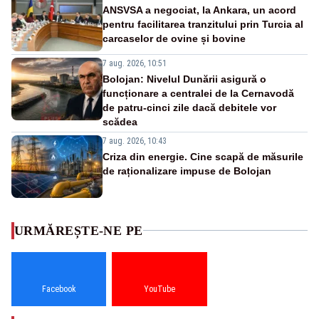
ANSVSA a negociat, la Ankara, un acord
pentru facilitarea tranzitului prin Turcia al
carcaselor de ovine și bovine
7 aug. 2026, 10:51
Bolojan: Nivelul Dunării asigură o
funcționare a centralei de la Cernavodă
de patru-cinci zile dacă debitele vor
scădea
7 aug. 2026, 10:43
Criza din energie. Cine scapă de măsurile
de raționalizare impuse de Bolojan
URMĂREȘTE-NE PE
Facebook
YouTube