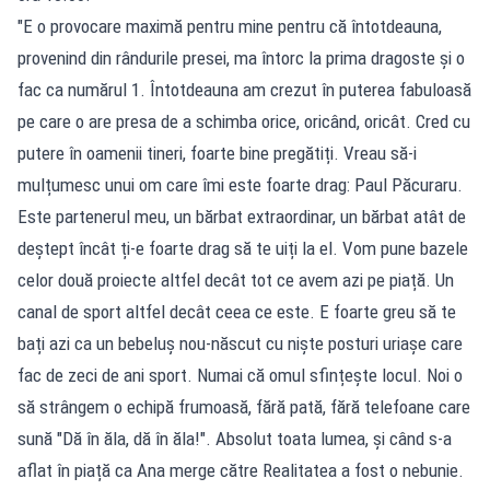
"E o provocare maximă pentru mine pentru că întotdeauna,
provenind din rândurile presei, ma întorc la prima dragoste și o
fac ca numărul 1. Întotdeauna am crezut în puterea fabuloasă
pe care o are presa de a schimba orice, oricând, oricât. Cred cu
putere în oamenii tineri, foarte bine pregătiți. Vreau să-i
mulțumesc unui om care îmi este foarte drag: Paul Păcuraru.
Este partenerul meu, un bărbat extraordinar, un bărbat atât de
deștept încât ți-e foarte drag să te uiți la el. Vom pune bazele
celor două proiecte altfel decât tot ce avem azi pe piață. Un
canal de sport altfel decât ceea ce este. E foarte greu să te
bați azi ca un bebeluș nou-născut cu niște posturi uriașe care
fac de zeci de ani sport. Numai că omul sfințește locul. Noi o
să strângem o echipă frumoasă, fără pată, fără telefoane care
sună "Dă în ăla, dă în ăla!". Absolut toata lumea, și când s-a
aflat în piață ca Ana merge către Realitatea a fost o nebunie.