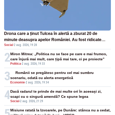
Drona care a ținut Tulcea în alertă a zburat 20 de
minute deasupra apelor României. Au fost ridicate
Social
·
2 aug. 2026, 19:28
două F-16
2
Miron Mitrea: „Politica nu se face pe care e mai frumos,
care înjură mai mult, care țipă mai tare, ci pe proiecte”
Politica
-
2 aug. 2026, 19:33
3
Românii se pregătesc pentru cel mai sumbru
scenariu, odată cu alerta energetică
Economie
-
2 aug. 2026, 19:34
4
Dacă radarul te prinde de mai multe ori în aceeași zi,
scapi cu o singură amendă? Ce spune legea
Social
-
2 aug. 2026, 21:29
5
Misiune ratată la Izvoarele, pe Dunăre: stânca nu a cedat,