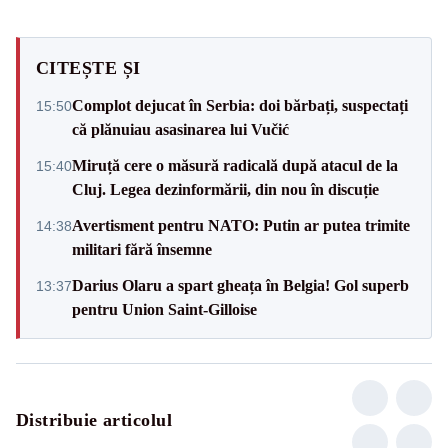
CITEȘTE ȘI
Complot dejucat în Serbia: doi bărbați, suspectați
15:50
că plănuiau asasinarea lui Vučić
Miruță cere o măsură radicală după atacul de la
15:40
Cluj. Legea dezinformării, din nou în discuție
Avertisment pentru NATO: Putin ar putea trimite
14:38
militari fără însemne
Darius Olaru a spart gheața în Belgia! Gol superb
13:37
pentru Union Saint-Gilloise
Distribuie articolul