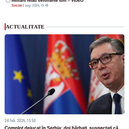
militarii reiau detonările luni – VIDEO
Social
-
2 aug. 2026, 15:48
ACTUALITATE
24 feb. 2026, 15:50
Complot dejucat în Serbia: doi bărbați, suspectați că