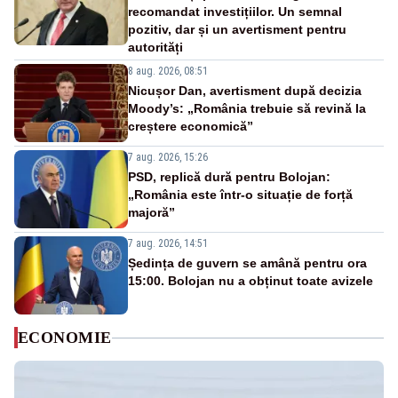
recomandat investițiilor. Un semnal
pozitiv, dar și un avertisment pentru
autorități
8 aug. 2026, 08:51
Nicușor Dan, avertisment după decizia
Moody’s: „România trebuie să revină la
creștere economică”
7 aug. 2026, 15:26
PSD, replică dură pentru Bolojan:
„România este într-o situație de forță
majoră”
7 aug. 2026, 14:51
Ședința de guvern se amână pentru ora
15:00. Bolojan nu a obținut toate avizele
ECONOMIE