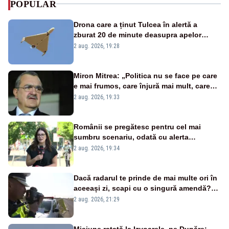
POPULAR
Drona care a ținut Tulcea în alertă a
zburat 20 de minute deasupra apelor
României. Au fost ridicate două F-16
2 aug. 2026, 19:28
Miron Mitrea: „Politica nu se face pe care
e mai frumos, care înjură mai mult, care
țipă mai tare, ci pe proiecte”
2 aug. 2026, 19:33
Românii se pregătesc pentru cel mai
sumbru scenariu, odată cu alerta
energetică
2 aug. 2026, 19:34
Dacă radarul te prinde de mai multe ori în
aceeași zi, scapi cu o singură amendă?
Ce spune legea
2 aug. 2026, 21:29
Misiune ratată la Izvoarele, pe Dunăre: