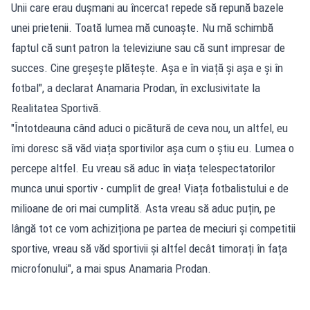
Unii care erau dușmani au încercat repede să repună bazele
unei prietenii. Toată lumea mă cunoaște. Nu mă schimbă
faptul că sunt patron la televiziune sau că sunt impresar de
succes. Cine greșește plătește. Așa e în viață și așa e și în
fotbal", a declarat Anamaria Prodan, în exclusivitate la
Realitatea Sportivă.
"Întotdeauna când aduci o picătură de ceva nou, un altfel, eu
îmi doresc să văd viața sportivilor așa cum o știu eu. Lumea o
percepe altfel. Eu vreau să aduc în viața telespectatorilor
munca unui sportiv - cumplit de grea! Viața fotbalistului e de
milioane de ori mai cumplită. Asta vreau să aduc puțin, pe
lângă tot ce vom achiziționa pe partea de meciuri și competitii
sportive, vreau să văd sportivii și altfel decât timorați în fața
microfonului", a mai spus Anamaria Prodan.