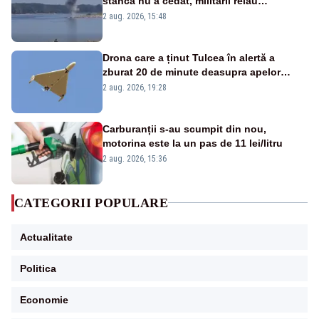
stânca nu a cedat, militarii reiau
detonările luni – VIDEO
2 aug. 2026, 15:48
Drona care a ținut Tulcea în alertă a
zburat 20 de minute deasupra apelor
României. Au fost ridicate două F-16
2 aug. 2026, 19:28
Carburanții s-au scumpit din nou,
motorina este la un pas de 11 lei/litru
2 aug. 2026, 15:36
CATEGORII POPULARE
Actualitate
Politica
Economie