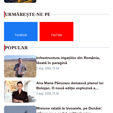
URMĂREȘTE-NE PE
Facebook
YouTube
POPULAR
Infrastructura irigațiilor din România,
lăsată în paragină
2 aug. 2026, 15:38
Ana Maria Păcuraru demască planul lui
Bolojan. O nouă ediție explozivă a
emisiunii „Miza Zilei” la Realitatea PLUS
2 aug. 2026, 15:42
Misiune ratată la Izvoarele, pe Dunăre: