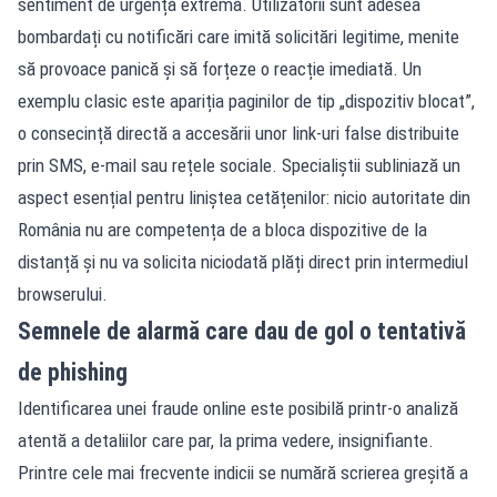
sentiment de urgență extremă. Utilizatorii sunt adesea
bombardați cu notificări care imită solicitări legitime, menite
să provoace panică și să forțeze o reacție imediată. Un
exemplu clasic este apariția paginilor de tip „dispozitiv blocat”,
o consecință directă a accesării unor link-uri false distribuite
prin SMS, e-mail sau rețele sociale. Specialiștii subliniază un
aspect esențial pentru liniștea cetățenilor: nicio autoritate din
România nu are competența de a bloca dispozitive de la
distanță și nu va solicita niciodată plăți direct prin intermediul
browserului.
Semnele de alarmă care dau de gol o tentativă
de phishing
Identificarea unei fraude online este posibilă printr-o analiză
atentă a detaliilor care par, la prima vedere, insignifiante.
Printre cele mai frecvente indicii se numără scrierea greșită a