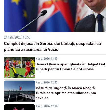
24 feb. 2026, 15:50
Complot dejucat în Serbia: doi bărbați, suspectați că
plănuiau asasinarea lui Vučić
9 aug. 2026, 13:37
Darius Olaru a spart gheața în Belgia! Gol
superb pentru Union Saint-Gilloise
9 aug. 2026, 12:45
Măsură de urgență în Marea Neagră.
Turcia cere oprirea atacurilor asupra
navelor
9 aug. 2026, 12:16