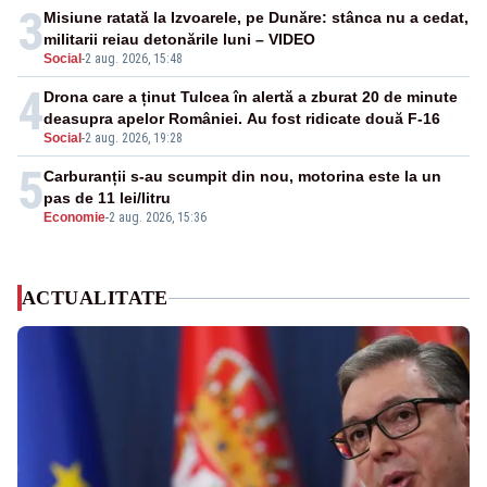
3
Misiune ratată la Izvoarele, pe Dunăre: stânca nu a cedat,
militarii reiau detonările luni – VIDEO
Social
-
2 aug. 2026, 15:48
4
Drona care a ținut Tulcea în alertă a zburat 20 de minute
deasupra apelor României. Au fost ridicate două F-16
Social
-
2 aug. 2026, 19:28
5
Carburanții s-au scumpit din nou, motorina este la un
pas de 11 lei/litru
Economie
-
2 aug. 2026, 15:36
ACTUALITATE