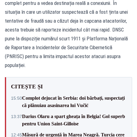
complet pentru a vedea destinația reală a conexiunii. În
situația în care un utilizator suspectează că a fost ținta unei
tentative de fraudă sau a căzut deja în capcana atacatorilor,
acesta trebuie să raporteze incidentul cât mai rapid. DNSC
pune la dispoziție numărul scurt 1911 și Platforma Națională
de Raportare a Incidentelor de Securitate Cibernetică
(PNRISC) pentru a limita impactul acestor atacuri asupra
populației.
CITEȘTE ȘI
Complot dejucat în Serbia: doi bărbați, suspectați
15:50
că plănuiau asasinarea lui Vučić
Darius Olaru a spart gheața în Belgia! Gol superb
13:37
pentru Union Saint-Gilloise
Măsură de urgență în Marea Neagră. Turcia cere
12:45