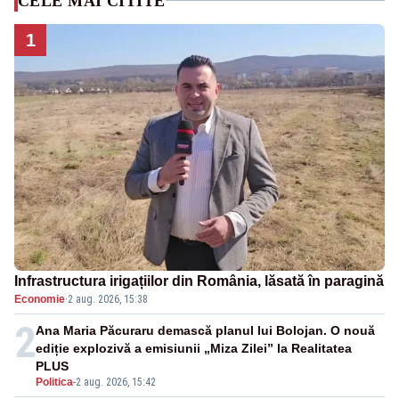
CELE MAI CITITE
1
Infrastructura irigațiilor din România, lăsată în paragină
Economie
·
2 aug. 2026, 15:38
2
Ana Maria Păcuraru demască planul lui Bolojan. O nouă
ediție explozivă a emisiunii „Miza Zilei” la Realitatea
PLUS
Politica
-
2 aug. 2026, 15:42