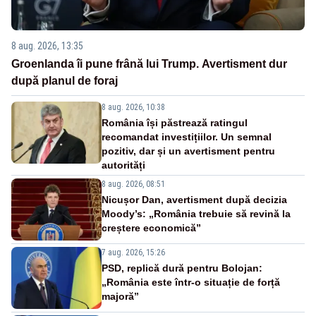
8 aug. 2026, 13:35
Groenlanda îi pune frână lui Trump. Avertisment dur
după planul de foraj
8 aug. 2026, 10:38
România își păstrează ratingul
recomandat investițiilor. Un semnal
pozitiv, dar și un avertisment pentru
autorități
8 aug. 2026, 08:51
Nicușor Dan, avertisment după decizia
Moody’s: „România trebuie să revină la
creștere economică”
7 aug. 2026, 15:26
PSD, replică dură pentru Bolojan:
„România este într-o situație de forță
majoră”