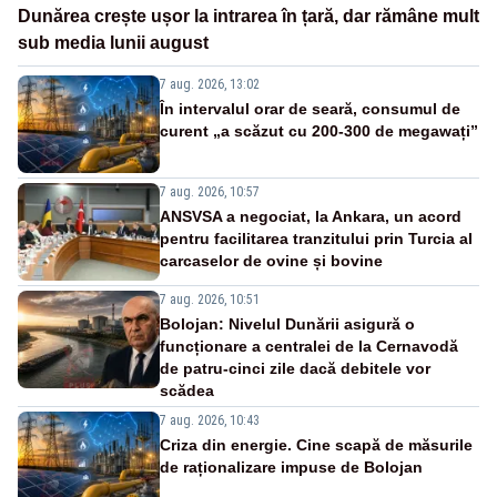
Dunărea crește ușor la intrarea în țară, dar rămâne mult
sub media lunii august
7 aug. 2026, 13:02
În intervalul orar de seară, consumul de
curent „a scăzut cu 200-300 de megawați”
7 aug. 2026, 10:57
ANSVSA a negociat, la Ankara, un acord
pentru facilitarea tranzitului prin Turcia al
carcaselor de ovine și bovine
7 aug. 2026, 10:51
Bolojan: Nivelul Dunării asigură o
funcționare a centralei de la Cernavodă
de patru-cinci zile dacă debitele vor
scădea
7 aug. 2026, 10:43
Criza din energie. Cine scapă de măsurile
de raționalizare impuse de Bolojan