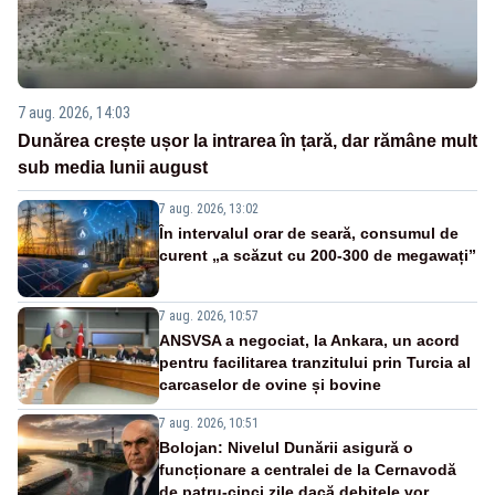
7 aug. 2026, 14:03
Dunărea crește ușor la intrarea în țară, dar rămâne mult
sub media lunii august
7 aug. 2026, 13:02
În intervalul orar de seară, consumul de
curent „a scăzut cu 200-300 de megawați”
7 aug. 2026, 10:57
ANSVSA a negociat, la Ankara, un acord
pentru facilitarea tranzitului prin Turcia al
carcaselor de ovine și bovine
7 aug. 2026, 10:51
Bolojan: Nivelul Dunării asigură o
funcționare a centralei de la Cernavodă
de patru-cinci zile dacă debitele vor