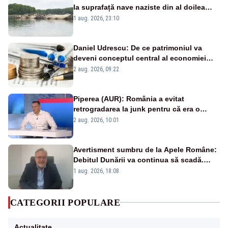
la suprafață nave naziste din al doilea
război mondial
1 aug. 2026, 23:10
Daniel Udrescu: De ce patrimoniul va
deveni conceptul central al economiei
viitoare?
2 aug. 2026, 09:22
Piperea (AUR): România a evitat
retrogradarea la junk pentru că era o
catastrofă pentru bănci și fondurile de
2 aug. 2026, 10:01
pensii
Avertisment sumbru de la Apele Române:
Debitul Dunării va continua să scadă.
Cernavodă s-ar putea închide în 4 zile
1 aug. 2026, 18:08
CATEGORII POPULARE
Actualitate