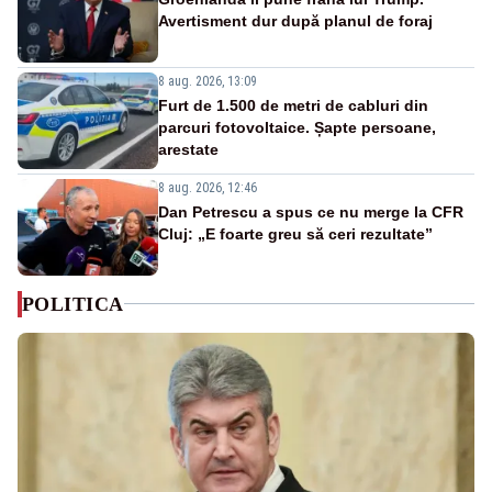
Avertisment dur după planul de foraj
8 aug. 2026, 13:09
Furt de 1.500 de metri de cabluri din
parcuri fotovoltaice. Șapte persoane,
arestate
8 aug. 2026, 12:46
Dan Petrescu a spus ce nu merge la CFR
Cluj: „E foarte greu să ceri rezultate”
POLITICA