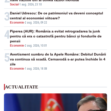
nave naziste din al doilea război mondial
Social
-
1 aug. 2026, 23:10
3
Daniel Udrescu: De ce patrimoniul va deveni conceptul
central al economiei viitoare?
Economie
-
2 aug. 2026, 09:22
4
Piperea (AUR): România a evitat retrogradarea la junk
pentru că era o catastrofă pentru bănci și fondurile de
pensii
Economie
-
2 aug. 2026, 10:01
5
Avertisment sumbru de la Apele Române: Debitul Dunării
va continua să scadă. Cernavodă s-ar putea închide în 4
zile
Economie
-
1 aug. 2026, 18:08
ACTUALITATE