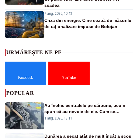
scădea
7 aug. 2026, 10:43
Criza din energie. Cine scapă de măsurile
de raționalizare impuse de Bolojan
URMĂREȘTE-NE PE
Facebook
YouTube
POPULAR
Au închis centralele pe cărbune, acum
spun că au nevoie de ele. Cum se
pasează vina în plină criză energetică
1 aug. 2026, 18:11
Dunărea a secat atât de mult încât a scos