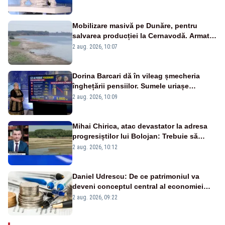
pensii
Mobilizare masivă pe Dunăre, pentru
salvarea producției la Cernavodă. Armata
va detona o stâncă și va devia apa
2 aug. 2026, 10:07
fluviului - IMAGINI AERIENE
Dorina Barcari dă în vileag șmecheria
înghețării pensiilor. Sumele uriașe
pierdute de fiecare român
2 aug. 2026, 10:09
Mihai Chirica, atac devastator la adresa
progresiștilor lui Bolojan: Trebuie să
protejăm și natura, dar nu șținem omaneii
2 aug. 2026, 10:12
în stare permanentă de alertă
Daniel Udrescu: De ce patrimoniul va
deveni conceptul central al economiei
viitoare?
2 aug. 2026, 09:22