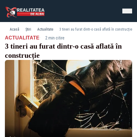
Acasă
Știri
Actualitate
3 tineri au furat dintr-o casă aflată în construcție
·
ACTUALITATE
2 min citire
3 tineri au furat dintr-o casă aflată în
construcție