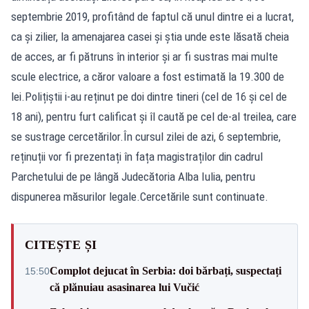
septembrie 2019, profitând de faptul că unul dintre ei a lucrat,
ca și zilier, la amenajarea casei și știa unde este lăsată cheia
de acces, ar fi pătruns în interior și ar fi sustras mai multe
scule electrice, a căror valoare a fost estimată la 19.300 de
lei.Polițiștii i-au reținut pe doi dintre tineri (cel de 16 și cel de
18 ani), pentru furt calificat și îl caută pe cel de-al treilea, care
se sustrage cercetărilor.În cursul zilei de azi, 6 septembrie,
reținuții vor fi prezentați în fața magistraților din cadrul
Parchetului de pe lângă Judecătoria Alba Iulia, pentru
dispunerea măsurilor legale.Cercetările sunt continuate.
CITEȘTE ȘI
Complot dejucat în Serbia: doi bărbați, suspectați
15:50
că plănuiau asasinarea lui Vučić