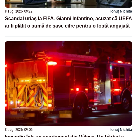
8 aug. 2026, 09:22
Ionuț Nichita
Scandal uriaș la FIFA. Gianni Infantino, acuzat că UEFA
ar fi plătit o sumă de șase cifre pentru o fostă angajată
8 aug. 2026, 09:06
Ionuț Nichita
Incendiu într-un apartament din Vâlcea. Un bărbat a