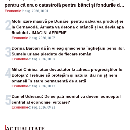
pentru că era o catastrofă pentru bănci și fondurile de
Economie
·
2 aug. 2026, 10:01
pensii
2
Mobilizare masivă pe Dunăre, pentru salvarea producției
la Cernavodă. Armata va detona o stâncă și va devia apa
fluviului - IMAGINI AERIENE
Economie
-
2 aug. 2026, 10:07
3
Dorina Barcari dă în vileag șmecheria înghețării pensiilor.
Sumele uriașe pierdute de fiecare român
Economie
-
2 aug. 2026, 10:09
4
Mihai Chirica, atac devastator la adresa progresiștilor lui
Bolojan: Trebuie să protejăm și natura, dar nu șținem
omaneii în stare permanentă de alertă
Economie
-
2 aug. 2026, 10:12
5
Daniel Udrescu: De ce patrimoniul va deveni conceptul
central al economiei viitoare?
Economie
-
2 aug. 2026, 09:22
ACTUALITATE