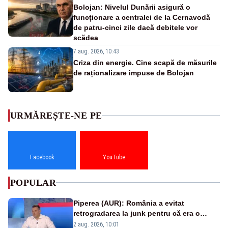
Bolojan: Nivelul Dunării asigură o
funcționare a centralei de la Cernavodă
de patru-cinci zile dacă debitele vor
scădea
7 aug. 2026, 10:43
Criza din energie. Cine scapă de măsurile
de raționalizare impuse de Bolojan
URMĂREȘTE-NE PE
Facebook
YouTube
POPULAR
Piperea (AUR): România a evitat
retrogradarea la junk pentru că era o
catastrofă pentru bănci și fondurile de
2 aug. 2026, 10:01