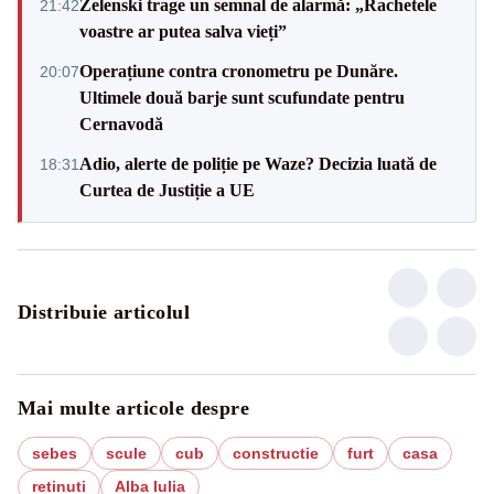
Zelenski trage un semnal de alarmă: „Rachetele
21:42
voastre ar putea salva vieți”
Operațiune contra cronometru pe Dunăre.
20:07
Ultimele două barje sunt scufundate pentru
Cernavodă
Adio, alerte de poliție pe Waze? Decizia luată de
18:31
Curtea de Justiție a UE
Distribuie articolul
Mai multe articole despre
sebes
scule
cub
constructie
furt
casa
retinuti
Alba Iulia