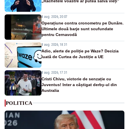
„Rachetele voastre ar putea salva vieți”
8 aug. 2026, 20:07
Operațiune contra cronometru pe Dunăre.
Ultimele două barje sunt scufundate
pentru Cernavodă
8 aug. 2026, 18:31
Adio, alerte de poliție pe Waze? Decizia
luată de Curtea de Justiție a UE
8 aug. 2026, 17:31
Cristi Chivu, victorie de senzație cu
Juventus! Inter a câștigat derby-ul din
Australia
POLITICA