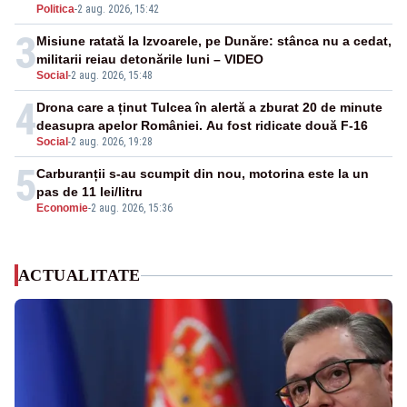
Politica
-
2 aug. 2026, 15:42
3
Misiune ratată la Izvoarele, pe Dunăre: stânca nu a cedat,
militarii reiau detonările luni – VIDEO
Social
-
2 aug. 2026, 15:48
4
Drona care a ținut Tulcea în alertă a zburat 20 de minute
deasupra apelor României. Au fost ridicate două F-16
Social
-
2 aug. 2026, 19:28
5
Carburanții s-au scumpit din nou, motorina este la un
pas de 11 lei/litru
Economie
-
2 aug. 2026, 15:36
ACTUALITATE