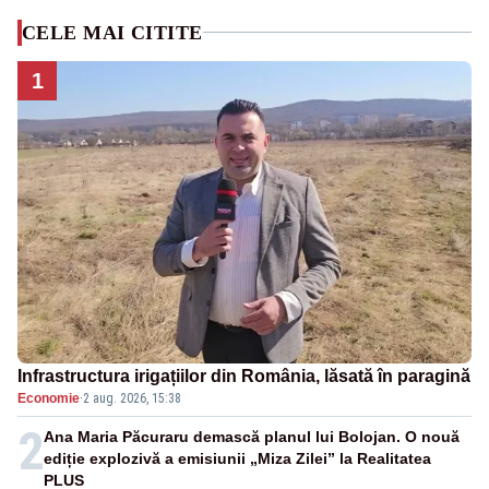
CELE MAI CITITE
1
Infrastructura irigațiilor din România, lăsată în paragină
Economie
·
2 aug. 2026, 15:38
2
Ana Maria Păcuraru demască planul lui Bolojan. O nouă
ediție explozivă a emisiunii „Miza Zilei” la Realitatea
PLUS