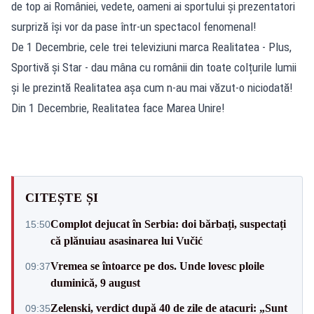
de top ai României, vedete, oameni ai sportului și prezentatori
surpriză își vor da pase într-un spectacol fenomenal!
De 1 Decembrie, cele trei televiziuni marca Realitatea - Plus,
Sportivă și Star - dau mâna cu românii din toate colțurile lumii
și le prezintă Realitatea așa cum n-au mai văzut-o niciodată!
Din 1 Decembrie, Realitatea face Marea Unire!
CITEȘTE ȘI
Complot dejucat în Serbia: doi bărbați, suspectați
15:50
că plănuiau asasinarea lui Vučić
Vremea se întoarce pe dos. Unde lovesc ploile
09:37
duminică, 9 august
Zelenski, verdict după 40 de zile de atacuri: „Sunt
09:35