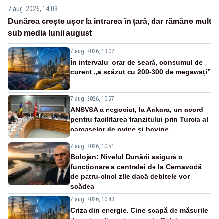
7 aug. 2026, 14:03
Dunărea crește ușor la intrarea în țară, dar rămâne mult
sub media lunii august
7 aug. 2026, 13:02
În intervalul orar de seară, consumul de
curent „a scăzut cu 200-300 de megawați”
7 aug. 2026, 10:57
ANSVSA a negociat, la Ankara, un acord
pentru facilitarea tranzitului prin Turcia al
carcaselor de ovine și bovine
7 aug. 2026, 10:51
Bolojan: Nivelul Dunării asigură o
funcționare a centralei de la Cernavodă
de patru-cinci zile dacă debitele vor
scădea
7 aug. 2026, 10:43
Criza din energie. Cine scapă de măsurile