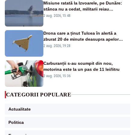
Misiune ratată la Izvoarele, pe Dunăre:
stânca nu a cedat, militarii reiau
detonările luni – VIDEO
2 aug. 2026, 15:48
Drona care a ținut Tulcea în alertă a
zburat 20 de minute deasupra apelor
României. Au fost ridicate două F-16
2 aug. 2026, 19:28
Carburanții s-au scumpit din nou,
motorina este la un pas de 11 lei/litru
2 aug. 2026, 15:36
CATEGORII POPULARE
Actualitate
Politica