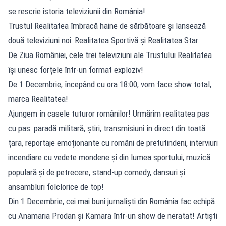
se rescrie istoria televiziunii din România!
Trustul Realitatea îmbracă haine de sărbătoare și lansează
două televiziuni noi: Realitatea Sportivă și Realitatea Star.
De Ziua României, cele trei televiziuni ale Trustului Realitatea
își unesc forțele într-un format exploziv!
De 1 Decembrie, începând cu ora 18:00, vom face show total,
marca Realitatea!
Ajungem în casele tuturor românilor! Urmărim realitatea pas
cu pas: paradă militară, știri, transmisiuni în direct din toată
țara, reportaje emoționante cu români de pretutindeni, interviuri
incendiare cu vedete mondene și din lumea sportului, muzică
populară și de petrecere, stand-up comedy, dansuri și
ansambluri folclorice de top!
Din 1 Decembrie, cei mai buni jurnaliști din România fac echipă
cu Anamaria Prodan și Kamara într-un show de neratat! Artiști