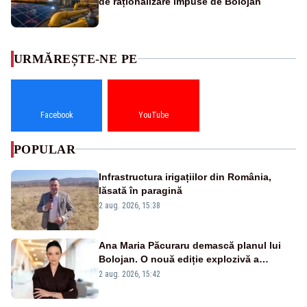
de raționalizare impuse de Bolojan
URMĂREȘTE-NE PE
Facebook
YouTube
POPULAR
Infrastructura irigațiilor din România,
lăsată în paragină
2 aug. 2026, 15:38
Ana Maria Păcuraru demască planul lui
Bolojan. O nouă ediție explozivă a
emisiunii „Miza Zilei” la Realitatea PLUS
2 aug. 2026, 15:42