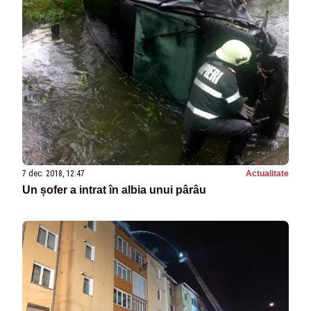
7 dec. 2018, 12:47
Actualitate
Un șofer a intrat în albia unui pârâu