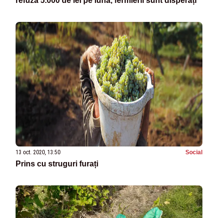
refuză 5.000 de lei pe lună, fermierii sunt disperați
13 oct. 2020, 13:50
Social
Prins cu struguri furați