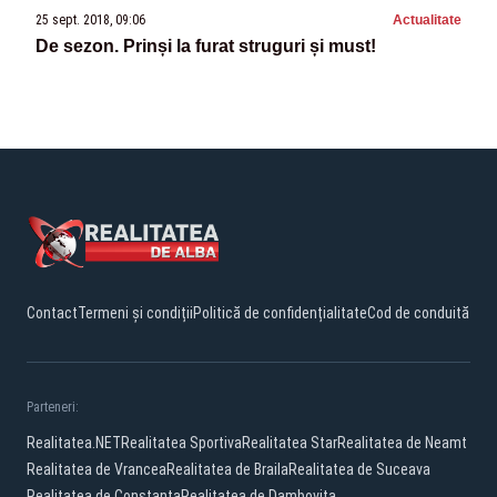
25 sept. 2018, 09:06
Actualitate
De sezon. Prinși la furat struguri și must!
Contact
Termeni și condiții
Politică de confidențialitate
Cod de conduită
Parteneri:
Realitatea.NET
Realitatea Sportiva
Realitatea Star
Realitatea de Neamt
Realitatea de Vrancea
Realitatea de Braila
Realitatea de Suceava
Realitatea de Constanta
Realitatea de Dambovita