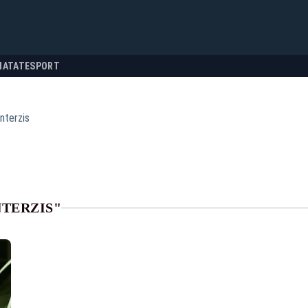
NATATE
SPORT
interzis
NTERZIS"