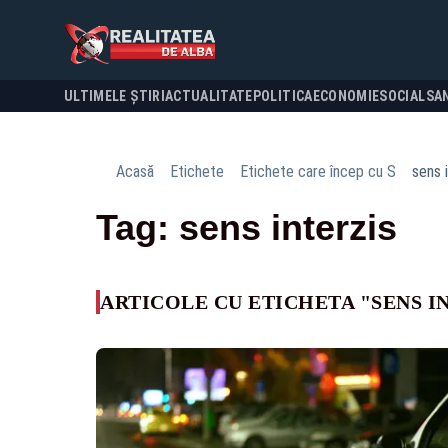
ULTIMELE ȘTIRI
ACTUALITATE
POLITICA
ECONOMIE
SOCIAL
SA
Acasă
Etichete
Etichete care încep cu S
sens 
Tag: sens interzis
ARTICOLE CU ETICHETA "SENS I